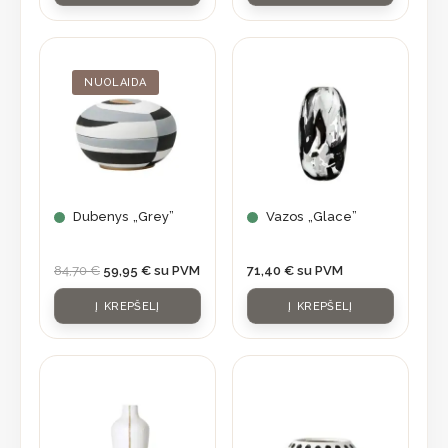
Original
Current
price
price
was:
is:
NUOLAIDA
84,70 €.
59,95 €.
Dubenys „Grey”
Vazos „Glace”
84,70
€
59,95
€
su PVM
71,40
€
su PVM
Į KREPŠELĮ
Į KREPŠELĮ