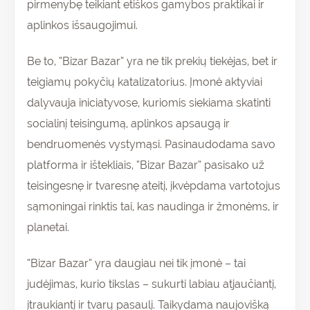
pirmenybę teikiant etiškos gamybos praktikai ir
aplinkos išsaugojimui.
Be to, “Bizar Bazar” yra ne tik prekių tiekėjas, bet ir
teigiamų pokyčių katalizatorius. Įmonė aktyviai
dalyvauja iniciatyvose, kuriomis siekiama skatinti
socialinį teisingumą, aplinkos apsaugą ir
bendruomenės vystymąsi. Pasinaudodama savo
platforma ir ištekliais, “Bizar Bazar” pasisako už
teisingesnę ir tvaresnę ateitį, įkvėpdama vartotojus
sąmoningai rinktis tai, kas naudinga ir žmonėms, ir
planetai.
“Bizar Bazar” yra daugiau nei tik įmonė – tai
judėjimas, kurio tikslas – sukurti labiau atjaučiantį,
įtraukiantį ir tvarų pasaulį. Taikydama naujovišką