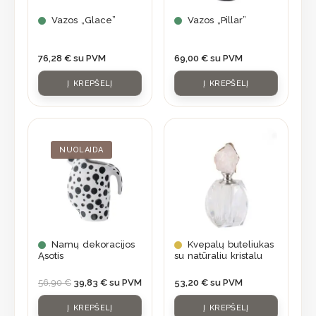
Vazos „Glace”
Vazos „Pillar”
76,28
€
su PVM
69,00
€
su PVM
Į KREPŠELĮ
Į KREPŠELĮ
Original
Current
price
price
was:
is:
NUOLAIDA
56,90 €.
39,83 €.
Namų dekoracijos
Kvepalų buteliukas
Ąsotis
su natūraliu kristalu
56,90
€
39,83
€
su PVM
53,20
€
su PVM
Į KREPŠELĮ
Į KREPŠELĮ