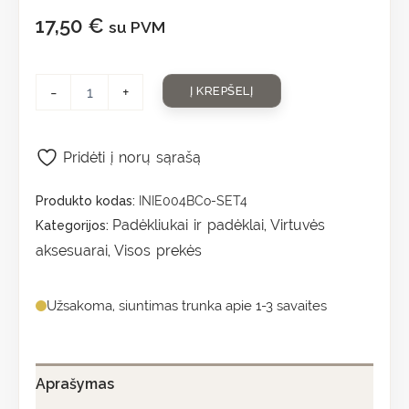
17,50
€
su PVM
-
+
Į KREPŠELĮ
Pridėti į norų sąrašą
Produkto kodas:
INIE004BCo-SET4
Padėkliukai ir padėklai
Virtuvės
Kategorijos:
,
aksesuarai
Visos prekės
,
Užsakoma, siuntimas trunka apie 1-3 savaites
Aprašymas