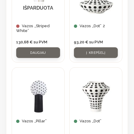
IŠPARDUOTA
Vazos „Striped
Vazos „Dot” 2
White”
130,68
€
su PVM
93,20
€
su PVM
DAUGIAU
Į KREPŠELĮ
Vazos „Pillar”
Vazos „Dot”