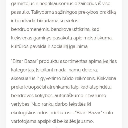
gamintojus ir nepriklausomus dizainerius iš viso
pasaulio. Taikydama sąžiningos prekybos praktiką
ir bendradarbiaudama su vietos
bendruomenėmis, bendrovė užtikrina, kad
kiekvienas gaminys pasakotų apie meistriškumą,
kultūros paveldą ir socialinį įgalinimą.
“Bizar Bazar” produktų asortimentas apima įvairias
kategorijas. Įskaitant madą, namų dekorą,
aksesuarus ir gyvenimo būdo reikmenis. Kiekviena
prekė kruopščiai atrenkama taip, kad atspindėtų
bendrovės kokybės, autentiškumo ir tvarumo
vertybes. Nuo rankų darbo tekstilės iki
ekologiškos odos priežiūros – “Bizar Bazar” siūlo
vartotojams apsipirkti be kaltės jausmo,