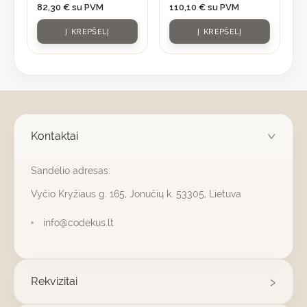
82,30
€
su PVM
110,10
€
su PVM
Į KREPŠELĮ
Į KREPŠELĮ
Kontaktai
Sandėlio adresas:
Vyčio Kryžiaus g. 165, Jonučių k. 53305, Lietuva
info@codekus.lt
Rekvizitai