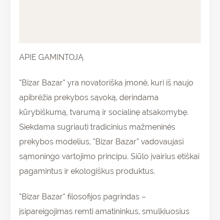
Papildoma informacija
Atsiliepimai (0)
APIE GAMINTOJĄ
“Bizar Bazar” yra novatoriška įmonė, kuri iš naujo
apibrėžia prekybos sąvoką, derindama
kūrybiškumą, tvarumą ir socialinę atsakomybę.
Siekdama sugriauti tradicinius mažmeninės
prekybos modelius, “Bizar Bazar” vadovaujasi
sąmoningo vartojimo principu. Siūlo įvairius etiškai
pagamintus ir ekologiškus produktus.
“Bizar Bazar” filosofijos pagrindas –
įsipareigojimas remti amatininkus, smulkiuosius