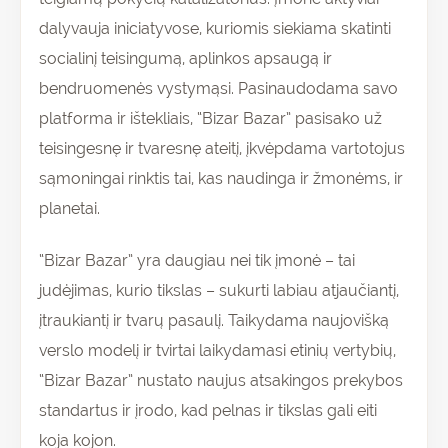
dalyvauja iniciatyvose, kuriomis siekiama skatinti
socialinį teisingumą, aplinkos apsaugą ir
bendruomenės vystymąsi. Pasinaudodama savo
platforma ir ištekliais, “Bizar Bazar” pasisako už
teisingesnę ir tvaresnę ateitį, įkvėpdama vartotojus
sąmoningai rinktis tai, kas naudinga ir žmonėms, ir
planetai.
“Bizar Bazar” yra daugiau nei tik įmonė – tai
judėjimas, kurio tikslas – sukurti labiau atjaučiantį,
įtraukiantį ir tvarų pasaulį. Taikydama naujovišką
verslo modelį ir tvirtai laikydamasi etinių vertybių,
“Bizar Bazar” nustato naujus atsakingos prekybos
standartus ir įrodo, kad pelnas ir tikslas gali eiti
koja kojon.