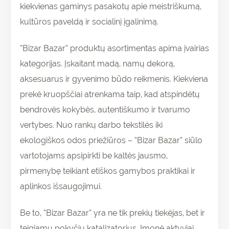
kiekvienas gaminys pasakotų apie meistriškumą,
kultūros paveldą ir socialinį įgalinimą.
“Bizar Bazar” produktų asortimentas apima įvairias
kategorijas. Įskaitant madą, namų dekorą,
aksesuarus ir gyvenimo būdo reikmenis. Kiekviena
prekė kruopščiai atrenkama taip, kad atspindėtų
bendrovės kokybės, autentiškumo ir tvarumo
vertybes. Nuo rankų darbo tekstilės iki
ekologiškos odos priežiūros – “Bizar Bazar” siūlo
vartotojams apsipirkti be kaltės jausmo,
pirmenybę teikiant etiškos gamybos praktikai ir
aplinkos išsaugojimui.
Be to, “Bizar Bazar” yra ne tik prekių tiekėjas, bet ir
teigiamų pokyčių katalizatorius. Įmonė aktyviai