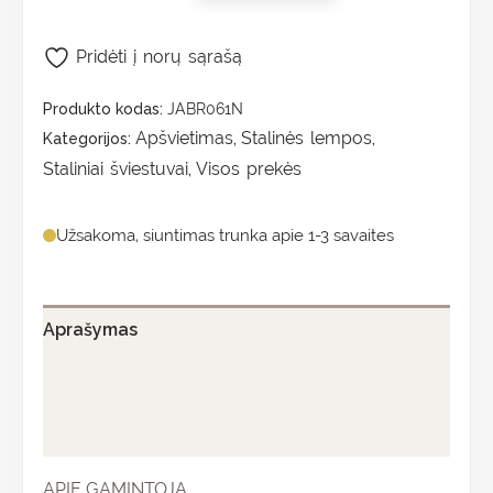
Pridėti į norų sąrašą
Produkto kodas:
JABR061N
Apšvietimas
Stalinės lempos
Kategorijos:
,
,
Staliniai šviestuvai
Visos prekės
,
Užsakoma, siuntimas trunka apie 1-3 savaites
Aprašymas
Papildoma informacija
Atsiliepimai (0)
APIE GAMINTOJĄ