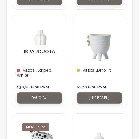
IŠPARDUOTA
Vazos „Striped
Vazos „Dino” 3
White”
130,68
€
su PVM
61,70
€
su PVM
DAUGIAU
Į KREPŠELĮ
Original
Current
price
price
was:
is:
NUOLAIDA
56,90 €.
39,83 €.