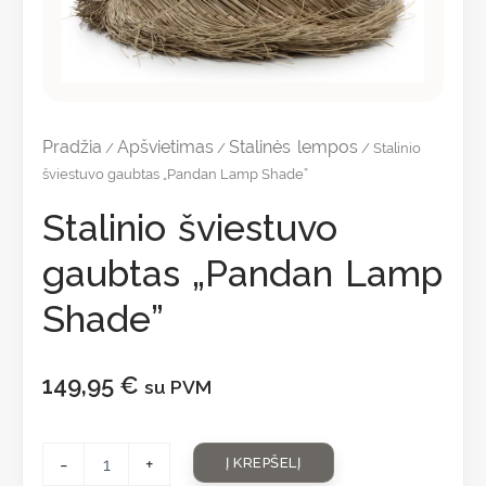
Pradžia
Apšvietimas
Stalinės lempos
/
/
/ Stalinio
šviestuvo gaubtas „Pandan Lamp Shade”
Stalinio šviestuvo
gaubtas „Pandan Lamp
Shade”
149,95
€
su PVM
-
+
Į KREPŠELĮ