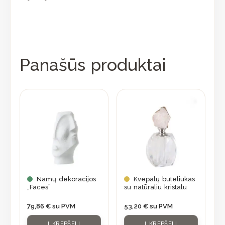
Panašūs produktai
Namų dekoracijos
Kvepalų buteliukas
„Faces”
su natūraliu kristalu
79,86
€
su PVM
53,20
€
su PVM
Į KREPŠELĮ
Į KREPŠELĮ