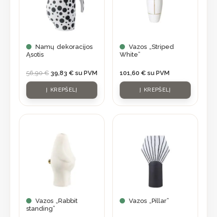
Namų dekoracijos
Vazos „Striped
Ąsotis
White”
56,90
€
39,83
€
su PVM
101,60
€
su PVM
Į KREPŠELĮ
Į KREPŠELĮ
Vazos „Rabbit
Vazos „Pillar”
standing”