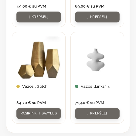
49,00
€
su PVM
69,00
€
su PVM
Į KREPŠELĮ
Į KREPŠELĮ
This
product
has
multiple
variants.
The
options
may
Vazos „Gold”
Vazos „Links” 4
be
chosen
84,70
€
su PVM
71,40
€
su PVM
on
PASIRINKTI SAVYBES
Į KREPŠELĮ
the
product
page