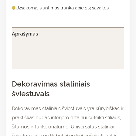
Užsakoma, siuntimas trunka apie 1-3 savaites
Aprašymas
Papildoma informacija
Atsiliepimai (0)
Dekoravimas staliniais
šviestuvais
Dekoravimas staliniais šviestuvais yra kūrybiškas ir
praktiškas būdas interjero dizainui suteikti stiliaus,
šilumos ir funkcionalumo. Universalūs staliniai
šviestuvai yra ne tik būtini erdvei apšviesti, bet ir