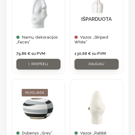
IŠPARDUOTA
Namų dekoracijos
Vazos „Striped
„Faces”
White”
79,86
€
su PVM
130,68
€
su PVM
Į KREPŠELĮ
DAUGIAU
Original
Current
price
price
was:
is:
NUOLAIDA
84,70 €.
59,95 €.
Dubenys „Grey”
Vazos „Rabbit