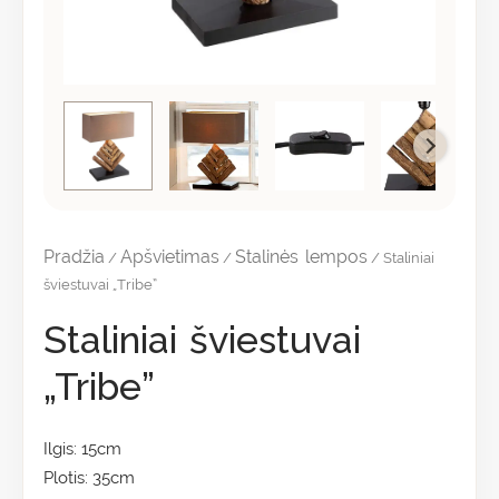
Pradžia
Apšvietimas
Stalinės lempos
/
/
/ Staliniai
šviestuvai „Tribe”
Staliniai šviestuvai
„Tribe”
Ilgis: 15cm
Plotis: 35cm