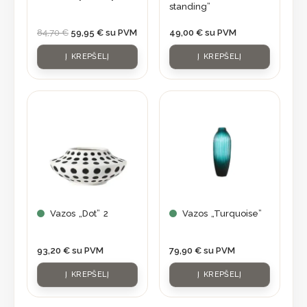
standing”
84,70
€
59,95
€
su PVM
49,00
€
su PVM
Į KREPŠELĮ
Į KREPŠELĮ
Vazos „Dot” 2
Vazos „Turquoise”
93,20
€
su PVM
79,90
€
su PVM
Į KREPŠELĮ
Į KREPŠELĮ