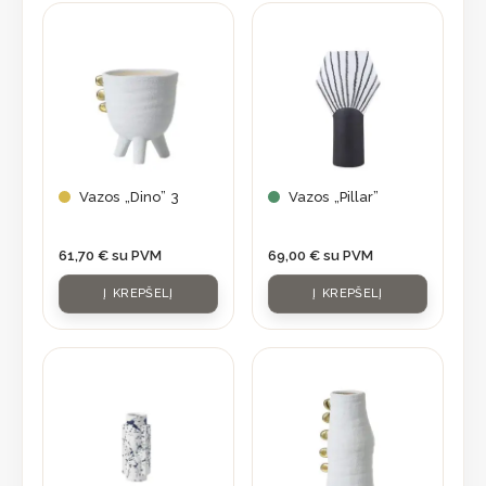
Vazos „Dino” 3
Vazos „Pillar”
61,70
€
su PVM
69,00
€
su PVM
Į KREPŠELĮ
Į KREPŠELĮ