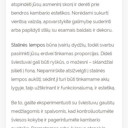
atspindėti jūsų asmeninį skonį ir derėti prie
bendros kambario estetikos. Norėdami sukurti
vientisą vaizdą, apsvarstykite galimybę suderinti
arba papildyti stilių su esamais baldais ir dekoru.
Stalinės lempos
būna įvairių dydžių, todėl svarbu
pasirinkti jūsų erdvei tinkamas proporcijas. Dideli
šviestuvai gali būti ryškūs, o mažesni – sklandžiai
įsilieti į foną. Nepamirškite atsižvelgti į stalinės
lempos aukštį; sėdint ji turi būti tinkamame akių
lygyje, taip užtikrinant ir funkcionalumą, ir estetiką.
Be to, galite eksperimentuoti su šviestuvų gaubtų
medžiagomis ir spalvomis, kad kontroliuotumėte
šviesos kokybę ir pagerintumėte kambario