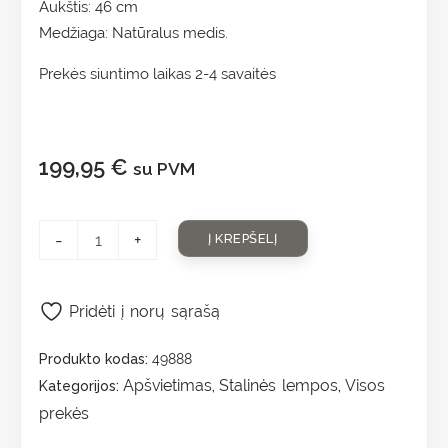
Aukštis: 46 cm
Medžiaga: Natūralus medis.
Prekės siuntimo laikas 2-4 savaitės
199,95
€
su PVM
-
+
Į KREPŠELĮ
Pridėti į norų sąrašą
Produkto kodas:
49888
Apšvietimas
Stalinės lempos
Visos
Kategorijos:
,
,
prekės