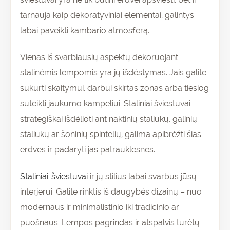
tarnauja kaip dekoratyviniai elementai, galintys
labai paveikti kambario atmosferą.
Vienas iš svarbiausių aspektų dekoruojant
stalinėmis lempomis yra jų išdėstymas. Jais galite
sukurti skaitymui, darbui skirtas zonas arba tiesiog
suteikti jaukumo kampeliui. Staliniai šviestuvai
strategiškai išdėlioti ant naktinių staliukų, galinių
staliukų ar šoninių spintelių, galima apibrėžti šias
erdves ir padaryti jas patrauklesnes.
Staliniai šviestuvai
ir jų stilius labai svarbus jūsų
interjerui. Galite rinktis iš daugybės dizainų – nuo
modernaus ir minimalistinio iki tradicinio ar
puošnaus. Lempos pagrindas ir atspalvis turėtų