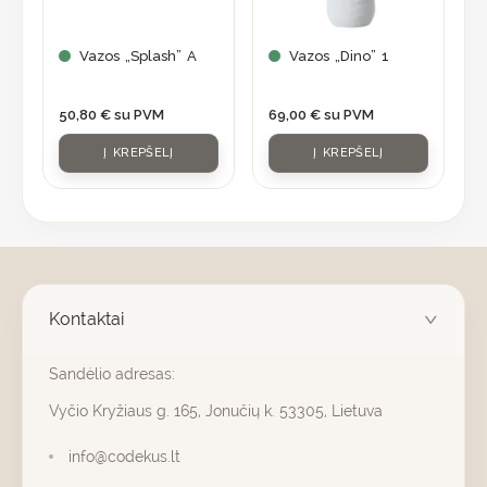
Vazos „Splash” A
Vazos „Dino” 1
50,80
€
su PVM
69,00
€
su PVM
Į KREPŠELĮ
Į KREPŠELĮ
Kontaktai
Sandėlio adresas:
Vyčio Kryžiaus g. 165, Jonučių k. 53305, Lietuva
info@codekus.lt