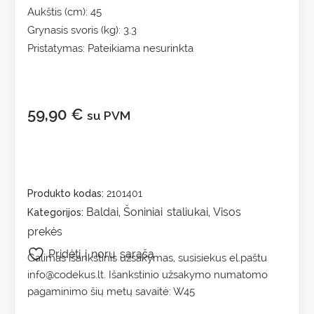
Aukštis (cm): 45
Grynasis svoris (kg): 3.3
Pristatymas: Pateikiama nesurinkta
59,90
€
su PVM
Produkto kodas:
2101401
Baldai
Šoniniai staliukai
Visos
Kategorijos:
,
,
prekės
Pridėti į norų sąrašą
Galimas išankstinis užsakymas, susisiekus el.paštu
info@codekus.lt. Išankstinio užsakymo numatomo
pagaminimo šių metų savaitė: W45