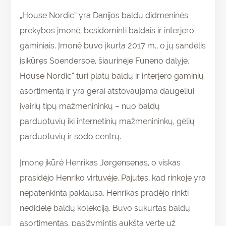
„House Nordic“ yra Danijos baldų didmeninės
prekybos įmonė, besidominti baldais ir interjero
gaminiais. Įmonė buvo įkurta 2017 m., o jų sandėlis
įsikūręs Soendersoe, šiaurinėje Funeno dalyje.
House Nordic“ turi platų baldų ir interjero gaminių
asortimentą ir yra gerai atstovaujama daugeliui
įvairių tipų mažmenininkų – nuo baldų
parduotuvių iki internetinių mažmenininkų, gėlių
parduotuvių ir sodo centrų.
Įmonę įkūrė Henrikas Jørgensenas, o viskas
prasidėjo Henriko virtuvėje. Pajutęs, kad rinkoje yra
nepatenkinta paklausa, Henrikas pradėjo rinkti
nedidelę baldų kolekciją. Buvo sukurtas baldų
asortimentas, pasižymintis aukšta verte už