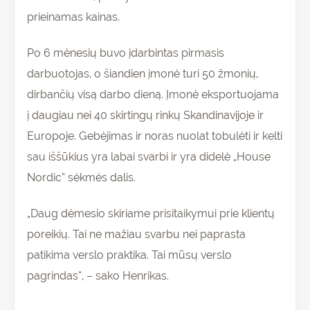
prieinamas kainas.
Po 6 mėnesių buvo įdarbintas pirmasis
darbuotojas, o šiandien įmonė turi 50 žmonių,
dirbančių visą darbo dieną. Įmonė eksportuojama
į daugiau nei 40 skirtingų rinkų Skandinavijoje ir
Europoje. Gebėjimas ir noras nuolat tobulėti ir kelti
sau iššūkius yra labai svarbi ir yra didelė „House
Nordic“ sėkmės dalis.
„Daug dėmesio skiriame prisitaikymui prie klientų
poreikių. Tai ne mažiau svarbu nei paprasta
patikima verslo praktika. Tai mūsų verslo
pagrindas“, – sako Henrikas.