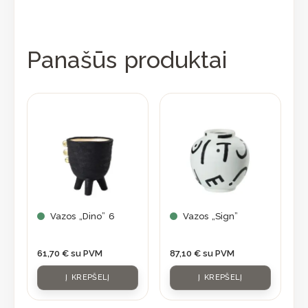
Panašūs produktai
Vazos „Dino” 6
Vazos „Sign”
61,70
€
su PVM
87,10
€
su PVM
Į KREPŠELĮ
Į KREPŠELĮ