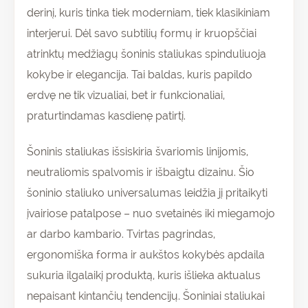
derinį, kuris tinka tiek moderniam, tiek klasikiniam
interjerui. Dėl savo subtilių formų ir kruopščiai
atrinktų medžiagų šoninis staliukas spinduliuoja
kokybe ir elegancija. Tai baldas, kuris papildo
erdvę ne tik vizualiai, bet ir funkcionaliai,
praturtindamas kasdienę patirtį.
Šoninis staliukas išsiskiria švariomis linijomis,
neutraliomis spalvomis ir išbaigtu dizainu. Šio
šoninio staliuko universalumas leidžia jį pritaikyti
įvairiose patalpose – nuo svetainės iki miegamojo
ar darbo kambario. Tvirtas pagrindas,
ergonomiška forma ir aukštos kokybės apdaila
sukuria ilgalaikį produktą, kuris išlieka aktualus
nepaisant kintančių tendencijų. Šoniniai staliukai