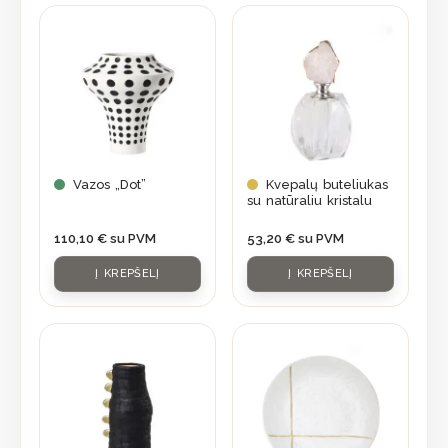
Vazos „Dot”
Kvepalų buteliukas
su natūraliu kristalu
110,10
€
su PVM
53,20
€
su PVM
Į KREPŠELĮ
Į KREPŠELĮ