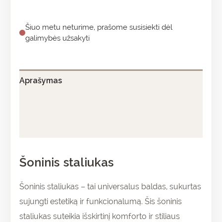
Šiuo metu neturime, prašome susisiekti dėl
galimybės užsakyti
Aprašymas
Papildoma informacija
Atsiliepimai (0)
Šoninis staliukas
Šoninis staliukas – tai universalus baldas, sukurtas
sujungti estetiką ir funkcionalumą. Šis šoninis
staliukas suteikia išskirtinį komforto ir stiliaus