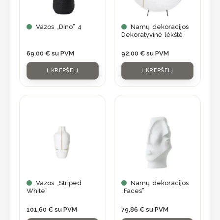
Vazos „Dino” 4
Namų dekoracijos
Dekoratyvinė lėkštė
69,00
€
su PVM
92,00
€
su PVM
Į KREPŠELĮ
Į KREPŠELĮ
Vazos „Striped
Namų dekoracijos
White”
„Faces”
101,60
€
su PVM
79,86
€
su PVM