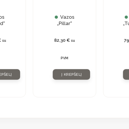
os
Vazos
ed”
„Pillar”
„T
€
82,30
€
7
su
su
PVM
EPŠELĮ
Į KREPŠELĮ