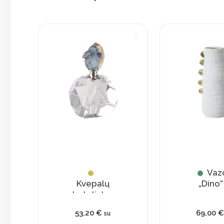
Vaz
Kvepalų
„Dino”
buteliukas
su
53,20
€
69,00
su
natūraliu