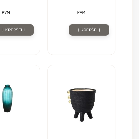
PVM
PVM
Į KREPŠELĮ
Į KREPŠELĮ