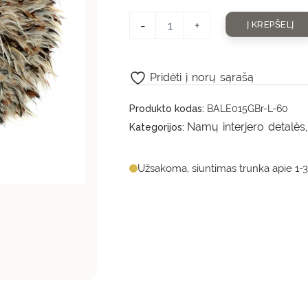
-
+
Į KREPŠELĮ
Pridėti į norų sąrašą
Produkto kodas:
BALE015GBr-L-60
Namų interjero detalės
Kategorijos:
Užsakoma, siuntimas trunka apie 1-3