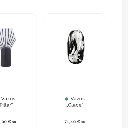
Vazos
Vazos
Pillar”
„Glace”
9,00
€
71,40
€
su
su