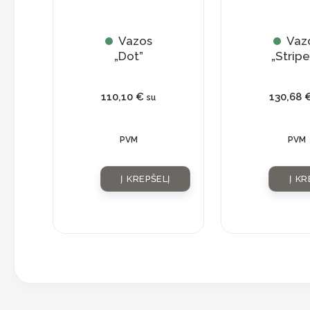
Vazos
Vaz
„Dot”
„Strip
110,10
€
130,68
su
PVM
PVM
Į KREPŠELĮ
Į KR