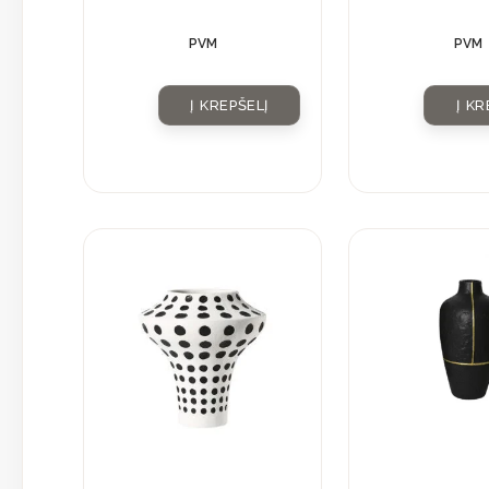
kristalu
PVM
PVM
Į KREPŠELĮ
Į KR