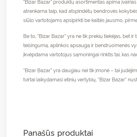
“Bizar Bazar” produktų asortimentas apima įvairias
atrenkama taip, kad atspindėtų bendrovės kokybės, 
siūlo vartotojams apsipirkti be kaltės jausmo, pirm
Be to, “Bizar Bazar” yra ne tik prekių tiekėjas, bet i
teisingumą, aplinkos apsaugą ir bendruomenės vysty
įkvėpdama vartotojus sąmoningai rinktis tai, kas na
“Bizar Bazar” yra daugiau nei tik įmonė – tai judėjima
tvirtai laikydamasi etinių vertybių, “Bizar Bazar” nus
Pr
ir 
nu
pir
Panašūs produktai