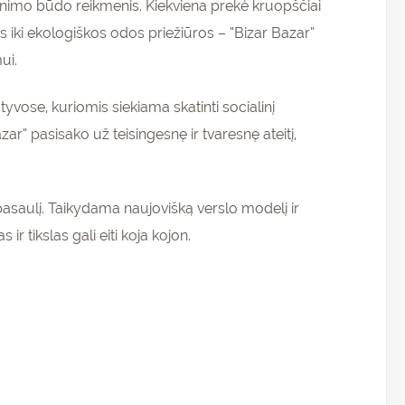
enimo būdo reikmenis. Kiekviena prekė kruopščiai
iki ekologiškos odos priežiūros – “Bizar Bazar”
ui.
atyvose, kuriomis siekiama skatinti socialinį
” pasisako už teisingesnę ir tvaresnę ateitį,
rų pasaulį. Taikydama naujovišką verslo modelį ir
r tikslas gali eiti koja kojon.