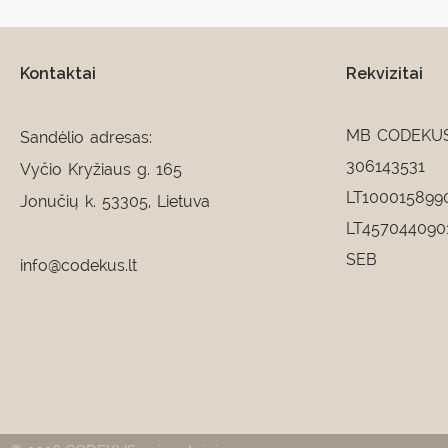
Kontaktai
Rekvizitai
MB CODEKU
Sandėlio adresas:
306143531
Vyčio Kryžiaus g. 165
LT100015899
Jonučių k. 53305, Lietuva
LT457044090
SEB
info@codekus.lt