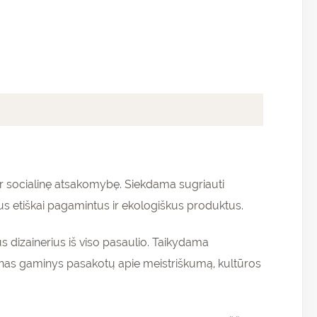
ir socialinę atsakomybę. Siekdama sugriauti
us etiškai pagamintus ir ekologiškus produktus.
s dizainerius iš viso pasaulio. Taikydama
enas gaminys pasakotų apie meistriškumą, kultūros