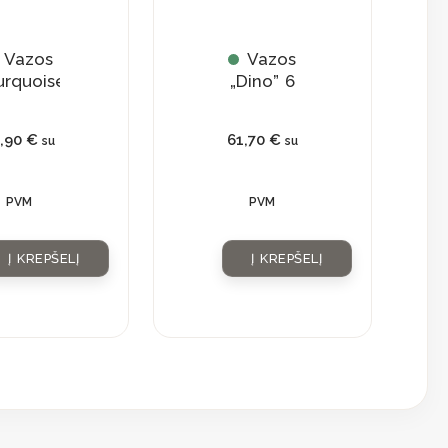
Vazos
Vazos
urquoise”
„Dino” 6
9,90
€
61,70
€
su
su
PVM
PVM
Į KREPŠELĮ
Į KREPŠELĮ