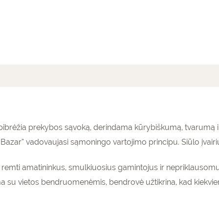
mai (0)
o apibrėžia prekybos sąvoką, derindama kūrybiškumą, tvarumą 
azar” vadovaujasi sąmoningo vartojimo principu. Siūlo įvairi
as remti amatininkus, smulkiuosius gamintojus ir nepriklausomu
a su vietos bendruomenėmis, bendrovė užtikrina, kad kiekvi