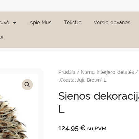
tuvė
Apie Mus
Tekstilė
Verslo dovanos
ai
produkto
kiekis:
Sienos
Pradžia
Namų interjero detalės
/
dekoracija
"Coastal
„Coastal Juju Brown” L
Juju
Brown"
Sienos dekoracij
L
L
124,95
€
su PVM