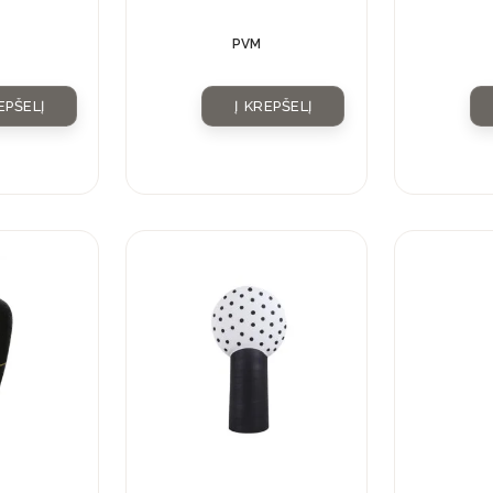
kristalu
PVM
EPŠELĮ
Į KREPŠELĮ