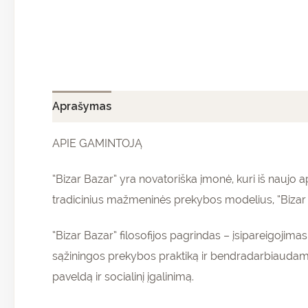
Aprašymas
Papildoma informacija
Atsiliepi
APIE GAMINTOJĄ
“Bizar Bazar” yra novatoriška įmonė, kuri iš nauj
tradicinius mažmeninės prekybos modelius, “Bizar B
“Bizar Bazar” filosofijos pagrindas – įsipareigojim
sąžiningos prekybos praktiką ir bendradarbiaudam
paveldą ir socialinį įgalinimą.