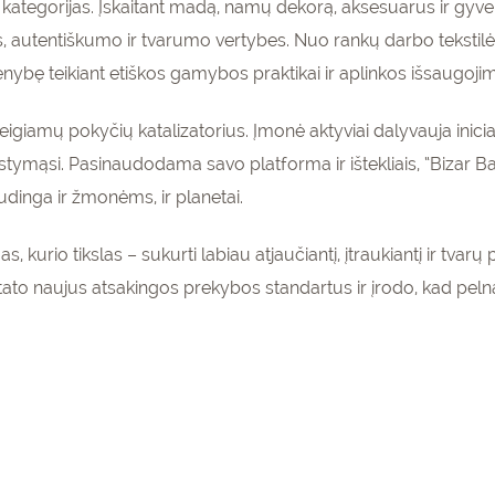
 kategorijas. Įskaitant madą, namų dekorą, aksesuarus ir gyv
autentiškumo ir tvarumo vertybes. Nuo rankų darbo tekstilės 
enybę teikiant etiškos gamybos praktikai ir aplinkos išsaugojim
r teigiamų pokyčių katalizatorius. Įmonė aktyviai dalyvauja inici
mąsi. Pasinaudodama savo platforma ir ištekliais, “Bizar Bazar
udinga ir žmonėms, ir planetai.
s, kurio tikslas – sukurti labiau atjaučiantį, įtraukiantį ir tva
tato naujus atsakingos prekybos standartus ir įrodo, kad pelnas i
enumeruokite
gaukite
15%
pirmam
olaidą
kinių krepšeliui!