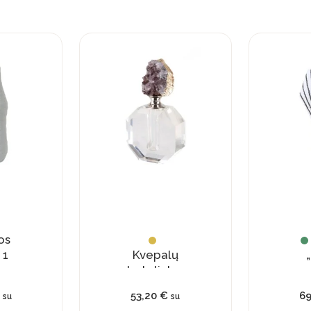
PRENUMERUOTI
os
 1
Kvepalų
„
buteliukas
su
€
53,20
€
6
su
su
natūraliu