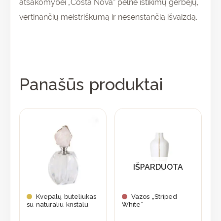
atsakomybei „Costa Nova“ pelnė ištikimų gerbėjų,
vertinančių meistriškumą ir nesenstančią išvaizdą.
Panašūs produktai
IŠPARDUOTA
Kvepalų buteliukas
Vazos „Striped
su natūraliu kristalu
White”