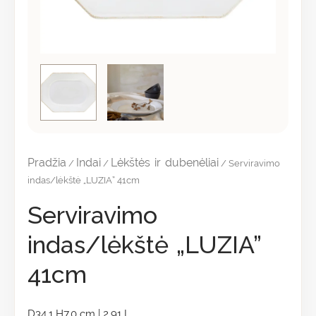
Pradžia
Indai
Lėkštės ir dubenėliai
/
/
/ Serviravimo
indas/lėkštė „LUZIA” 41cm
Serviravimo
indas/lėkštė „LUZIA”
41cm
D34.1 H7.0 cm | 2.91 L