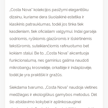
„Costa Nova“ kolekcijos pasižymi elegantišku
dizainu, kuriame dera šiuolaikinė estetika ir
klasikinis patrauklumas, todėl jos tinka tiek
kasdieniam, tiek oficialiam valgymui. Indai garsėja
sodriomis, ryškiomis glazūromis ir išskirtinėmis
tekstūromis, suteikiančiomis rafinuotumo bet
kokiam stalui. Be to, „Costa Nova“ akcentuoja
funkcionalumą, nes gaminius galima naudoti
mikrobangų krosnelėje, orkaitėje ir indaplovėje,
todėl jie yra praktiški ir gražūs.
Siekdama tvarumo, „Costa Nova“ naudoja vietines
medžiagas ir ekologiškus gamybos metodus. Dėl
šio atsidavimo kokybei ir aplinkosauginei