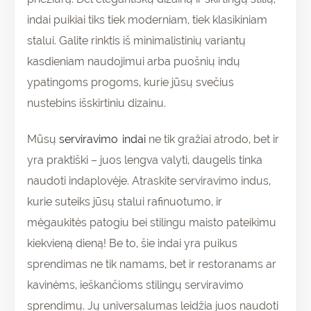
indai puikiai tiks tiek moderniam, tiek klasikiniam
stalui. Galite rinktis iš minimalistinių variantų
kasdieniam naudojimui arba puošnių indų
ypatingoms progoms, kurie jūsų svečius
nustebins išskirtiniu dizainu.
Mūsų
serviravimo indai
ne tik gražiai atrodo, bet ir
yra praktiški – juos lengva valyti, daugelis tinka
naudoti indaplovėje. Atraskite serviravimo indus,
kurie suteiks jūsų stalui rafinuotumo, ir
mėgaukitės patogiu bei stilingu maisto pateikimu
kiekvieną dieną! Be to, šie indai yra puikus
sprendimas ne tik namams, bet ir restoranams ar
kavinėms, ieškančioms stilingų serviravimo
sprendimų. Jų universalumas leidžia juos naudoti