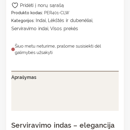
Pridėti į norų sąrašą
Produkto kodas:
PER401-CLW
Indai
Lėkštės ir dubenėliai
Kategorijos:
,
,
Serviravimo indai
Visos prekės
,
Šiuo metu neturime, prašome susisiekti dėl
galimybės užsakyti
Aprašymas
Papildoma informacija
Atsiliepimai (0)
Serviravimo indas – elegancija