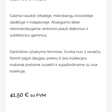
Galima naudoti orkaitėje, mikrobangų krosnelėje,
šaldiklyje ir indaplovėje. Atsargumo dėlei
rekomenduojame rankomis plauti didesnius ir
subtilesnius gaminius.
Išankstinio užsakymo terminas trunka nuo 2 savaičių.
Norint įsigyti daugiau prekių iš šios kolekcijos,
maloniai prašome susiekti ir supažindinsime su visa
kolekcija.
41,50
€
su PVM