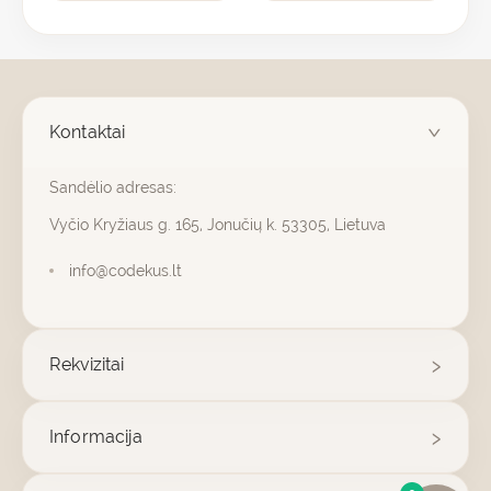
page
Kontaktai
Sandėlio adresas:
Vyčio Kryžiaus g. 165, Jonučių k. 53305, Lietuva
info@codekus.lt
Rekvizitai
Informacija