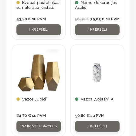
Kvepalų buteliukas
Namų dekoracijos
su natūraliu kristalu
Ąsotis
53,20
€
su PVM
56,90
€
39,83
€
su PVM
Į KREPŠELĮ
Į KREPŠELĮ
This
product
has
multiple
variants.
The
options
may
Vazos „Gold”
Vazos „Splash” A
be
chosen
84,70
€
su PVM
50,80
€
su PVM
on
PASIRINKTI SAVYBES
Į KREPŠELĮ
the
product