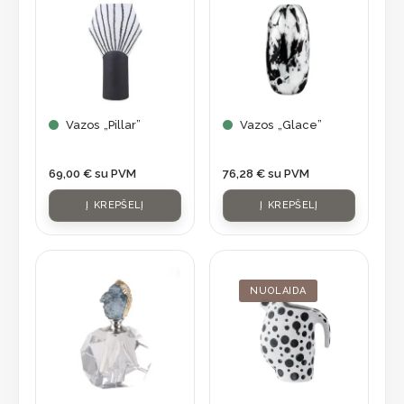
Vazos „Pillar”
Vazos „Glace”
69,00
€
su PVM
76,28
€
su PVM
Į KREPŠELĮ
Į KREPŠELĮ
Original
Current
price
price
was:
is:
NUOLAIDA
56,90 €.
39,83 €.