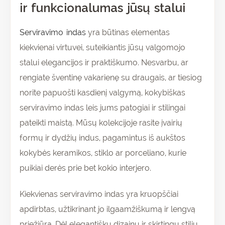
ir funkcionalumas jūsų stalui
Serviravimo indas
yra būtinas elementas
kiekvienai virtuvei, suteikiantis jūsų valgomojo
stalui elegancijos ir praktiškumo. Nesvarbu, ar
rengiate šventinę vakarienę su draugais, ar tiesiog
norite papuošti kasdienį valgymą, kokybiškas
serviravimo indas leis jums patogiai ir stilingai
pateikti maistą. Mūsų kolekcijoje rasite įvairių
formų ir dydžių indus, pagamintus iš aukštos
kokybės keramikos, stiklo ar porceliano, kurie
puikiai derės prie bet kokio interjero.
Kiekvienas serviravimo indas yra kruopščiai
apdirbtas, užtikrinant jo ilgaamžiškumą ir lengvą
priežiūrą. Dėl elegantiškų dizainų ir skirtingų stilių,