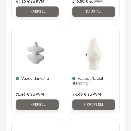
53,20
€
su PVM
130,68
€
su PVM
Į KREPŠELĮ
DAUGIAU
Vazos „Links” 4
Vazos „Rabbit
standing”
71,40
€
su PVM
49,00
€
su PVM
Į KREPŠELĮ
Į KREPŠELĮ