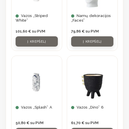
Vazos „Striped
Namų dekoracijos
White”
„Faces”
101,60
€
su PVM
79,86
€
su PVM
Į KREPŠELĮ
Į KREPŠELĮ
Vazos „Splash” A
Vazos „Dino” 6
50,80
€
su PVM
61,70
€
su PVM