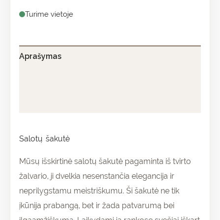
Turime vietoje
Aprašymas
Papildoma informacija
Atsiliepimai (0)
Salotų šakutė
Mūsų išskirtinė salotų šakutė pagaminta iš tvirto
žalvario, ji dvelkia nesenstančia elegancija ir
neprilygstamu meistriškumu. Ši šakutė ne tik
įkūnija prabangą, bet ir žada patvarumą bei