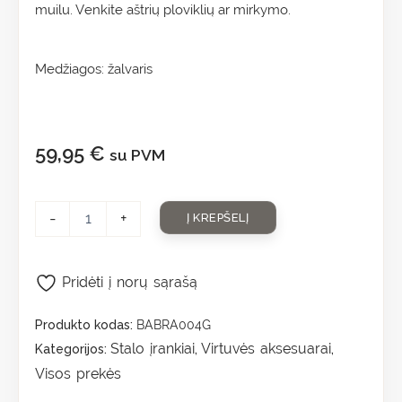
muilu. Venkite aštrių ploviklių ar mirkymo.
Medžiagos: žalvaris
59,95
€
su PVM
-
+
Į KREPŠELĮ
Pridėti į norų sąrašą
Produkto kodas:
BABRA004G
Stalo įrankiai
Virtuvės aksesuarai
Kategorijos:
,
,
Visos prekės