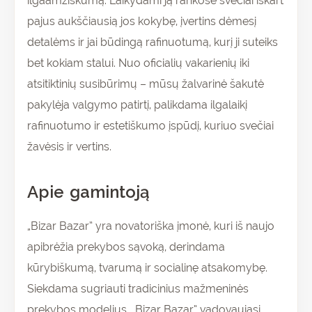
ilgaamžiškumą. Laikydami ją rankose svečiai iškart
pajus aukščiausią jos kokybę, įvertins dėmesį
detalėms ir jai būdingą rafinuotumą, kurį ji suteiks
bet kokiam stalui. Nuo oficialių vakarienių iki
atsitiktinių susibūrimų – mūsų žalvarinė šakutė
pakylėja valgymo patirtį, palikdama ilgalaikį
rafinuotumo ir estetiškumo įspūdį, kuriuo svečiai
žavėsis ir vertins.
Apie gamintoją
„Bizar Bazar” yra novatoriška įmonė, kuri iš naujo
apibrėžia prekybos sąvoką, derindama
kūrybiškumą, tvarumą ir socialinę atsakomybę.
Siekdama sugriauti tradicinius mažmeninės
prekybos modelius, „Bizar Bazar” vadovaujasi