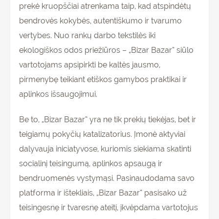
prekė kruopščiai atrenkama taip, kad atspindėtų
bendrovės kokybės, autentiškumo ir tvarumo
vertybes. Nuo rankų darbo tekstilės iki
ekologiškos odos priežiūros – „Bizar Bazar” siūlo
vartotojams apsipirkti be kaltės jausmo,
pirmenybę teikiant etiškos gamybos praktikai ir
aplinkos išsaugojimui.
Be to, „Bizar Bazar” yra ne tik prekių tiekėjas, bet ir
teigiamų pokyčių katalizatorius. Įmonė aktyviai
dalyvauja iniciatyvose, kuriomis siekiama skatinti
socialinį teisingumą, aplinkos apsaugą ir
bendruomenės vystymąsi. Pasinaudodama savo
platforma ir ištekliais, „Bizar Bazar” pasisako už
teisingesnę ir tvaresnę ateitį, įkvėpdama vartotojus