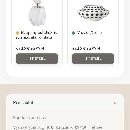
Kvepalų buteliukas
Vazos „Dot” 2
su natūraliu kristalu
53,20
€
su PVM
93,20
€
su PVM
Į KREPŠELĮ
Į KREPŠELĮ
Kontaktai
Sandėlio adresas:
Vyčio Kryžiaus g. 165, Jonučių k. 53305, Lietuva