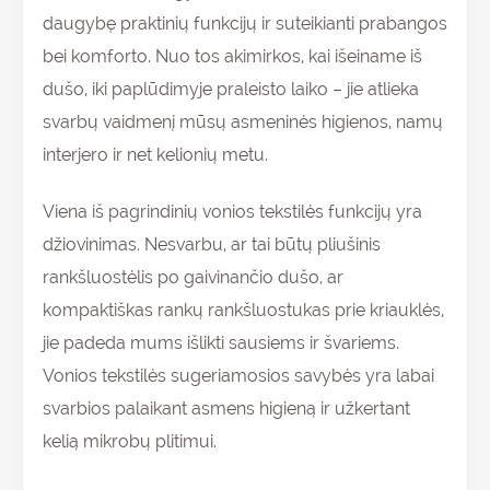
daugybę praktinių funkcijų ir suteikianti prabangos
bei komforto. Nuo tos akimirkos, kai išeiname iš
dušo, iki paplūdimyje praleisto laiko – jie atlieka
svarbų vaidmenį mūsų asmeninės higienos, namų
interjero ir net kelionių metu.
Viena iš pagrindinių vonios tekstilės funkcijų yra
džiovinimas. Nesvarbu, ar tai būtų pliušinis
rankšluostėlis po gaivinančio dušo, ar
kompaktiškas rankų rankšluostukas prie kriauklės,
jie padeda mums išlikti sausiems ir švariems.
Vonios tekstilės sugeriamosios savybės yra labai
svarbios palaikant asmens higieną ir užkertant
kelią mikrobų plitimui.