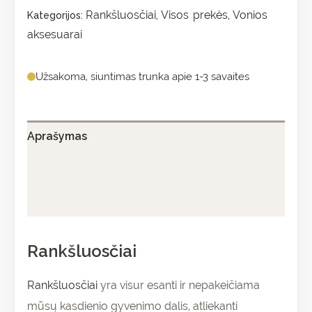
Rankšluosčiai
Visos prekės
Vonios
Kategorijos:
,
,
aksesuarai
Užsakoma, siuntimas trunka apie 1-3 savaites
Aprašymas
Papildoma informacija
Atsiliepimai (0)
Rankšluosčiai
Rankšluosčiai
yra visur esanti ir nepakeičiama
mūsų kasdienio gyvenimo dalis, atliekanti