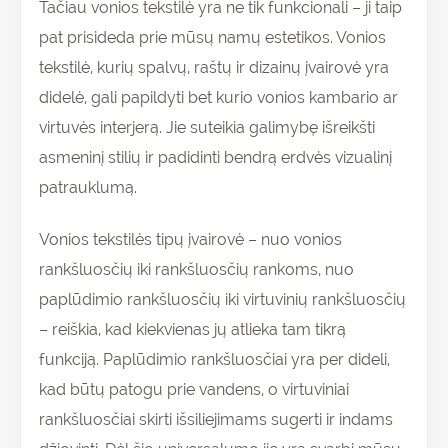
Tačiau vonios tekstilė yra ne tik funkcionali – ji taip
pat prisideda prie mūsų namų estetikos. Vonios
tekstilė, kurių spalvų, raštų ir dizainų įvairovė yra
didelė, gali papildyti bet kurio vonios kambario ar
virtuvės interjerą. Jie suteikia galimybę išreikšti
asmeninį stilių ir padidinti bendrą erdvės vizualinį
patrauklumą.
Vonios tekstilės tipų įvairovė – nuo vonios
rankšluosčių iki rankšluosčių rankoms, nuo
paplūdimio rankšluosčių iki virtuvinių rankšluosčių
– reiškia, kad kiekvienas jų atlieka tam tikrą
funkciją. Paplūdimio rankšluosčiai yra per dideli,
kad būtų patogu prie vandens, o virtuviniai
rankšluosčiai skirti išsiliejimams sugerti ir indams