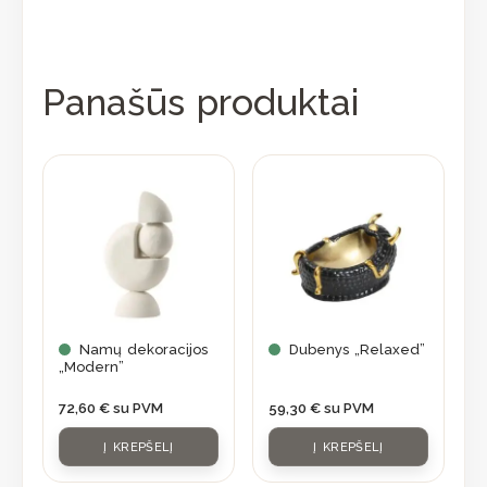
Panašūs produktai
Namų dekoracijos
Dubenys „Relaxed”
„Modern”
72,60
€
su PVM
59,30
€
su PVM
Į KREPŠELĮ
Į KREPŠELĮ