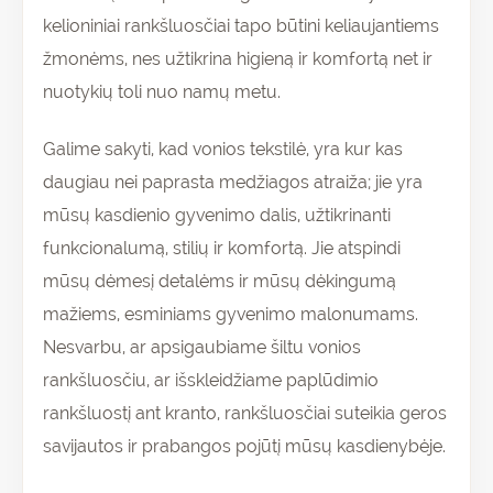
kelioniniai rankšluosčiai tapo būtini keliaujantiems
žmonėms, nes užtikrina higieną ir komfortą net ir
nuotykių toli nuo namų metu.
Galime sakyti, kad vonios tekstilė, yra kur kas
daugiau nei paprasta med
žiagos atraiža
; jie yra
mūsų kasdienio gyvenimo dalis, užtikrinanti
funkcionalumą, stilių ir komfortą. Jie atspindi
mūsų dėmesį detalėms ir mūsų dėkingumą
mažiems, esminiams gyvenimo malonumams.
Nesvarbu, ar apsigaubiame šiltu vonios
rankšluosčiu, ar išskleidžiame paplūdimio
rankšluostį ant kranto, rankšluosčiai suteikia geros
savijautos ir prabangos pojūtį mūsų kasdienybėje.