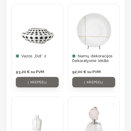
Vazos „Dot” 2
Namų dekoracijos
Dekoratyvinė lėkštė
93,20
€
su PVM
92,00
€
su PVM
Į KREPŠELĮ
Į KREPŠELĮ