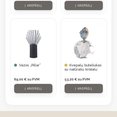
Į KREPŠELĮ
Į KREPŠELĮ
Vazos „Pillar”
Kvepalų buteliukas
su natūraliu kristalu
69,00
€
su PVM
53,20
€
su PVM
Į KREPŠELĮ
Į KREPŠELĮ