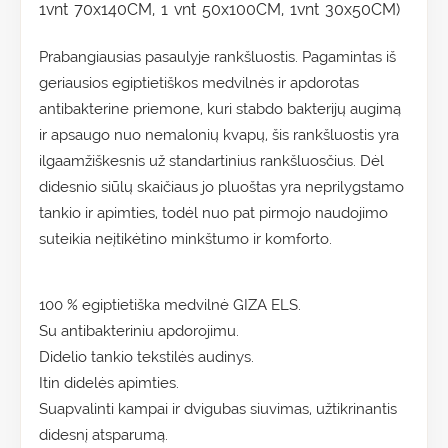
1vnt 70x140CM, 1 vnt 50x100CM, 1vnt 30x50CM)
Prabangiausias pasaulyje rankšluostis. Pagamintas iš
geriausios egiptietiškos medvilnės ir apdorotas
antibakterine priemone, kuri stabdo bakterijų augimą
ir apsaugo nuo nemalonių kvapų, šis rankšluostis yra
ilgaamžiškesnis už standartinius rankšluosčius. Dėl
didesnio siūlų skaičiaus jo pluoštas yra neprilygstamo
tankio ir apimties, todėl nuo pat pirmojo naudojimo
suteikia neįtikėtino minkštumo ir komforto.
100 % egiptietiška medvilnė GIZA ELS.
Su antibakteriniu apdorojimu.
Didelio tankio tekstilės audinys.
Itin didelės apimties.
Suapvalinti kampai ir dvigubas siuvimas, užtikrinantis
didesnį atsparumą.