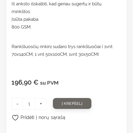
Iš anksto išskalbti, kad geriau sugertų ir būtų
minkštos.
Įsiūta pakaba.
800 GSM.
Rankšluosčių rinkinį sudaro trys rankšluočiai ( 1vnt
70x140CM, 1 vnt 50x100CM, 1vnt 30x50CM)
196,90
€
su PVM
-
+
Į KREPŠELĮ
Pridėti į norų sąrašą