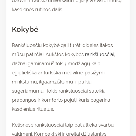
džiovinti. Dėl šio universalumo jie yra svarbi mūsų
kasdienės rutinos dalis.
Kokybė
Rankšluosčių kokybė gali turėti didelės įtakos
mūsų patirčiai. Aukštos kokybės
rankšluosčiai
,
dažnai gaminami iš tokių medžiagų kaip
egiptietiška ar turkiška medvilnė, pasižymi
minkštumu, ilgaamžiškumu ir puikiu
sugeriamumu. Tokie rankšluosčiai suteikia
prabangos ir komforto pojūtį, kuris pagerina
kasdienius ritualus.
Kelionėse rankšluosčiai taip pat atlieka svarbų
vaidmenį. Kompaktiški ir greitai džiūstantys