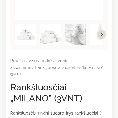
Pradžia
Visos prekės
Vonios
/
/
aksesuarai
Rankšluosčiai
/
/ Rankšluosčiai „MILANO”
(3VNT)
Rankšluosčiai
„MILANO” (3VNT)
Rankšluosčių rinkinį sudaro trys rankšluočiai (