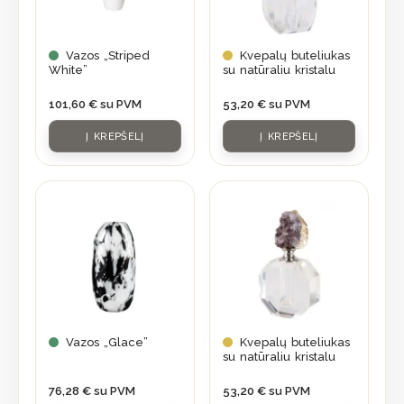
Vazos „Striped
Kvepalų buteliukas
White”
su natūraliu kristalu
101,60
€
su PVM
53,20
€
su PVM
Į KREPŠELĮ
Į KREPŠELĮ
Vazos „Glace”
Kvepalų buteliukas
su natūraliu kristalu
76,28
€
su PVM
53,20
€
su PVM