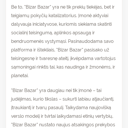
Be to, “Bizar Bazar” yra ne tik prekių tiekėjas, bet ir
teigiamų pokyčių katalizatorius. Įmonė aktyviai
dalyvauja iniciatyvose, kuriomis siekiama skatinti
socialinį teisingumą, aplinkos apsaugą ir
bendruomenės vystymąsi. Pasinaudodama savo
platforma ir ištekliais, “Bizar Bazar” pasisako už
Prenumeruokite
teisingesnę ir tvaresnę ateitį, įkvėpdama vartotojus
ir gaukite
pirmam
15% nuolaidą
sąmoningai rinktis tai, kas naudinga ir žmonėms, ir
pirkinių krepšeliui!
planetai.
“Bizar Bazar” yra daugiau nei tik įmonė – tai
judėjimas, kurio tikslas – sukurti labiau atjaučiantį,
PRENUMERUOTI
įtraukiantį ir tvarų pasaulį. Taikydama naujovišką
verslo modelį ir tvirtai laikydamasi etinių vertybių,
“Bizar Bazar” nustato naujus atsakingos prekybos