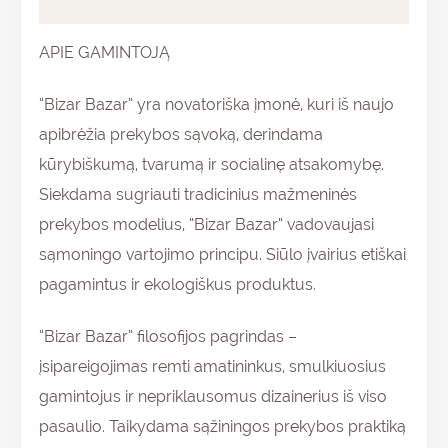
Atsiliepimai (0)
APIE GAMINTOJĄ
“Bizar Bazar” yra novatoriška įmonė, kuri iš naujo
apibrėžia prekybos sąvoką, derindama
kūrybiškumą, tvarumą ir socialinę atsakomybę.
Siekdama sugriauti tradicinius mažmeninės
prekybos modelius, “Bizar Bazar” vadovaujasi
sąmoningo vartojimo principu. Siūlo įvairius etiškai
pagamintus ir ekologiškus produktus.
“Bizar Bazar” filosofijos pagrindas –
įsipareigojimas remti amatininkus, smulkiuosius
gamintojus ir nepriklausomus dizainerius iš viso
pasaulio. Taikydama sąžiningos prekybos praktiką