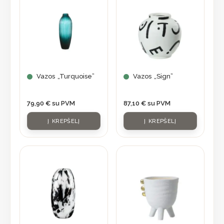
Vazos „Turquoise”
Vazos „Sign”
79,90
€
su PVM
87,10
€
su PVM
Į KREPŠELĮ
Į KREPŠELĮ