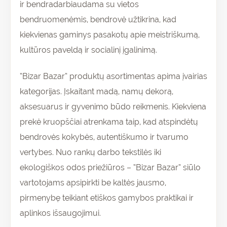
ir bendradarbiaudama su vietos
bendruomenėmis, bendrovė užtikrina, kad
kiekvienas gaminys pasakotų apie meistriškumą,
kultūros paveldą ir socialinį įgalinimą.
“Bizar Bazar” produktų asortimentas apima įvairias
kategorijas. Įskaitant madą, namų dekorą,
aksesuarus ir gyvenimo būdo reikmenis. Kiekviena
prekė kruopščiai atrenkama taip, kad atspindėtų
bendrovės kokybės, autentiškumo ir tvarumo
vertybes. Nuo rankų darbo tekstilės iki
ekologiškos odos priežiūros – “Bizar Bazar” siūlo
vartotojams apsipirkti be kaltės jausmo,
pirmenybę teikiant etiškos gamybos praktikai ir
aplinkos išsaugojimui.