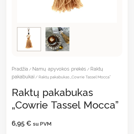
Pradžia
Namų apyvokos prekės
Raktų
/
/
pakabukai
/ Raktų pakabukas „Cowrie Tassel Mocca”
Raktų pakabukas
„Cowrie Tassel Mocca”
6,95
€
su PVM