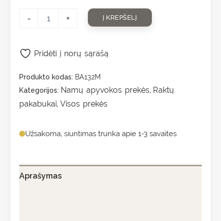
-
+
Į KREPŠELĮ
Pridėti į norų sąrašą
Produkto kodas:
BA132M
Namų apyvokos prekės
Raktų
Kategorijos:
,
pakabukai
Visos prekės
,
Užsakoma, siuntimas trunka apie 1-3 savaites
Aprašymas
Papildoma informacija