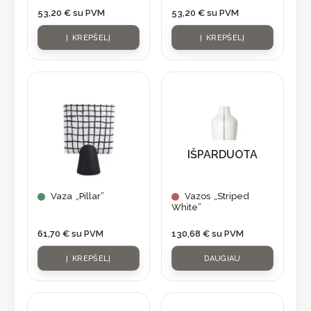
53,20
€
su PVM
53,20
€
su PVM
Į KREPŠELĮ
Į KREPŠELĮ
IŠPARDUOTA
Vaza „Pillar”
Vazos „Striped
White”
61,70
€
su PVM
130,68
€
su PVM
Į KREPŠELĮ
DAUGIAU