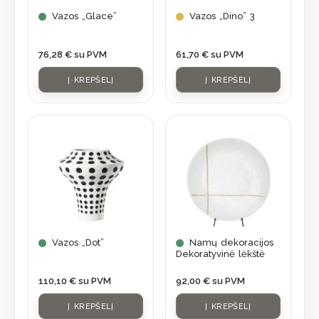
Vazos „Glace”
Vazos „Dino” 3
76,28
€
su PVM
61,70
€
su PVM
Į KREPŠELĮ
Į KREPŠELĮ
Vazos „Dot”
Namų dekoracijos
Dekoratyvinė lėkštė
110,10
€
su PVM
92,00
€
su PVM
Į KREPŠELĮ
Į KREPŠELĮ