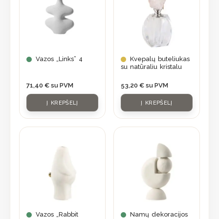
Vazos „Links” 4
Kvepalų buteliukas
su natūraliu kristalu
71,40
€
su PVM
53,20
€
su PVM
Į KREPŠELĮ
Į KREPŠELĮ
Vazos „Rabbit
Namų dekoracijos