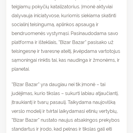
teigiamų pokyčių katalizatorius. Įmonė aktyviai
dalyvauja iniciatyvose, kuriomis siekiama skatinti
socialinį teisingumą, aplinkos apsaugą ir
bendruomenės vystymąsi. Pasinaudodama savo
platforma ir ištekliais, “Bizar Bazar” pasisako už
teisingesnę ir tvaresnę ateitį, įkvėpdama vartotojus
sąmoningai rinktis tai, kas naudinga ir žmonėms, ir
planetai.
“Bizar Bazar” yra daugiau nei tik įmonė – tai
judėjimas, kurio tikslas – sukurti labiau atjaučiantį,
įtraukiantį ir tvarų pasaulį. Taikydama naujovišką
verslo modelį ir tvirtai laikydamasi etinių vertybių,
“Bizar Bazar” nustato naujus atsakingos prekybos
standartus ir įrodo, kad pelnas ir tikslas gali eiti