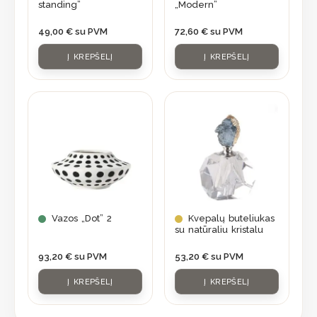
standing”
„Modern”
49,00
€
su PVM
72,60
€
su PVM
Į KREPŠELĮ
Į KREPŠELĮ
Vazos „Dot” 2
Kvepalų buteliukas
su natūraliu kristalu
93,20
€
su PVM
53,20
€
su PVM
Į KREPŠELĮ
Į KREPŠELĮ