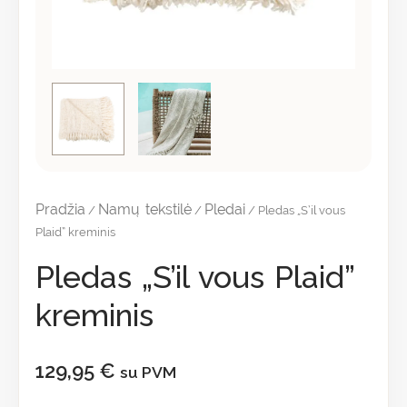
Pradžia
Namų tekstilė
Pledai
/
/
/ Pledas „S’il vous
Plaid” kreminis
Pledas „S’il vous Plaid”
kreminis
129,95
€
su PVM