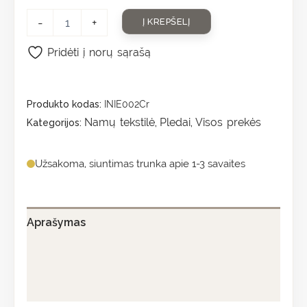
-
+
Į KREPŠELĮ
Pridėti į norų sąrašą
Produkto kodas:
INIE002Cr
Namų tekstilė
Pledai
Visos prekės
Kategorijos:
,
,
Užsakoma, siuntimas trunka apie 1-3 savaites
Aprašymas
Papildoma informacija
Atsiliepimai (0)