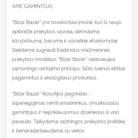
APIE GAMINTOJĄ
“Bizar Bazar” yra novatoriška įmonė, kuri iš naujo
apibrėžia prekybos sąvoką, derindama
kūrybiškumą, tvarumą ir socialinę atsakomybę.
Siekdama sugriauti tradicinius mažmeninės
prekybos modelius, “Bizar Bazar” vadovaujasi
sąmoningo vartojimo principu. Siūlo įvairius etiškai
pagamintus ir ekologiškus produktus.
“Bizar Bazar” filosofijos pagrindas –
įsipareigojimas remti amatininkus, smulkiuosius
gamintojus ir nepriklausomus dizainerius iš viso
pasaulio. Taikydama sąžiningos prekybos praktiką
ir bendradarbiaudama su vietos