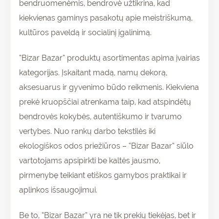
bendruomenėmis, bendrovė užtikrina, kad
kiekvienas gaminys pasakotų apie meistriškumą,
kultūros paveldą ir socialinį įgalinimą.
“Bizar Bazar” produktų asortimentas apima įvairias
kategorijas. Įskaitant madą, namų dekorą,
aksesuarus ir gyvenimo būdo reikmenis. Kiekviena
prekė kruopščiai atrenkama taip, kad atspindėtų
bendrovės kokybės, autentiškumo ir tvarumo
vertybes. Nuo rankų darbo tekstilės iki
ekologiškos odos priežiūros – “Bizar Bazar” siūlo
vartotojams apsipirkti be kaltės jausmo,
pirmenybę teikiant etiškos gamybos praktikai ir
aplinkos išsaugojimui.
Be to, “Bizar Bazar” yra ne tik prekių tiekėjas, bet ir