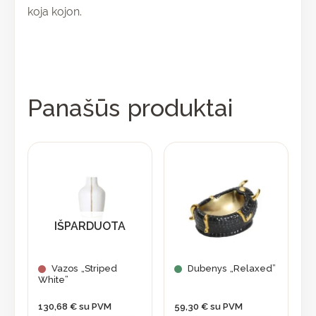
koja kojon.
Panašūs produktai
IŠPARDUOTA
Vazos „Striped
Dubenys „Relaxed”
White”
130,68
€
su PVM
59,30
€
su PVM