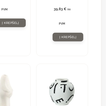
39,83
€
su
PVM
Į KREPŠELĮ
PVM
Į KREPŠELĮ