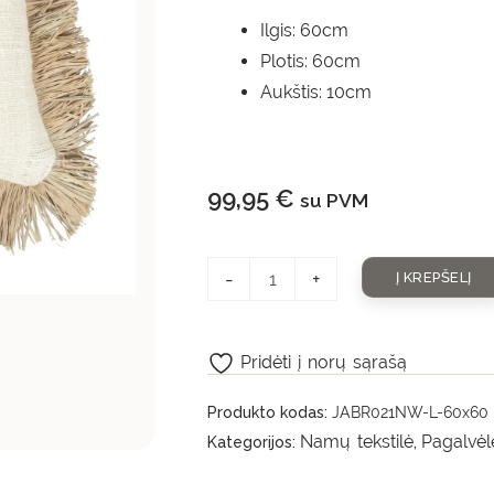
Ilgis: 60cm
Plotis: 60cm
Aukštis: 10cm
99,95
€
su PVM
-
+
Į KREPŠELĮ
Pridėti į norų sąrašą
Produkto kodas:
JABR021NW-L-60x60
Namų tekstilė
Pagalvėl
Kategorijos:
,