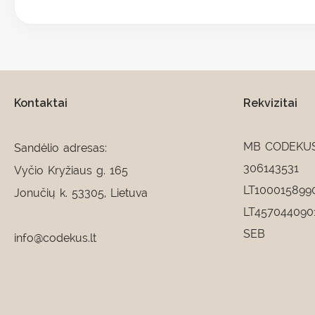
Kontaktai
Rekvizitai
MB CODEKU
Sandėlio adresas:
306143531
Vyčio Kryžiaus g. 165
LT100015899
Jonučių k. 53305, Lietuva
LT457044090
SEB
info@codekus.lt