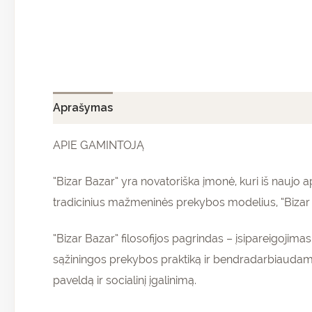
Aprašymas
Papildoma informacija
Atsiliepi
APIE GAMINTOJĄ
“Bizar Bazar” yra novatoriška įmonė, kuri iš nauj
tradicinius mažmeninės prekybos modelius, “Bizar B
“Bizar Bazar” filosofijos pagrindas – įsipareigojim
sąžiningos prekybos praktiką ir bendradarbiaudam
paveldą ir socialinį įgalinimą.