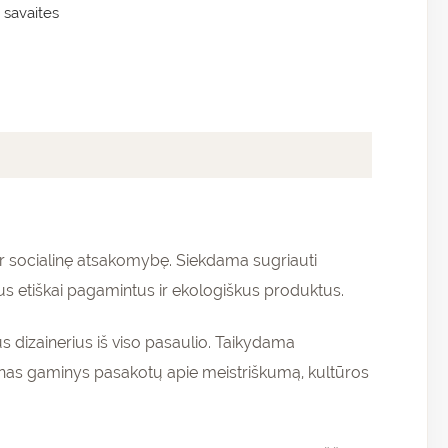
 savaites
ir socialinę atsakomybę. Siekdama sugriauti
us etiškai pagamintus ir ekologiškus produktus.
s dizainerius iš viso pasaulio. Taikydama
enas gaminys pasakotų apie meistriškumą, kultūros