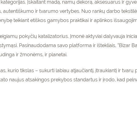
 kategorijas. Įskaitant madą, namų dekorą, aksesuarus ir gyv
autentiškumo ir tvarumo vertybes. Nuo rankų darbo tekstilės 
enybę teikiant etiškos gamybos praktikai ir aplinkos išsaugojim
r teigiamų pokyčių katalizatorius. Įmonė aktyviai dalyvauja inici
mąsi. Pasinaudodama savo platforma ir ištekliais, “Bizar Bazar
udinga ir žmonėms, ir planetai.
s, kurio tikslas – sukurti labiau atjaučiantį, įtraukiantį ir tva
tato naujus atsakingos prekybos standartus ir įrodo, kad pelnas i
enumeruokite
gaukite
15%
pirmam
olaidą