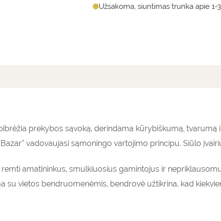
Užsakoma, siuntimas trunka apie 1-3
mai (0)
o apibrėžia prekybos sąvoką, derindama kūrybiškumą, tvarumą 
azar” vadovaujasi sąmoningo vartojimo principu. Siūlo įvairi
as remti amatininkus, smulkiuosius gamintojus ir nepriklausomu
a su vietos bendruomenėmis, bendrovė užtikrina, kad kiekvi