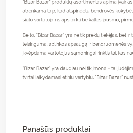
“Bizar Bazar” produktų asortimentas apima įvairias
atrenkama taip, kad atspindėtų bendrovės kokybės, 
siūlo vartotojams apsipirkti be kaltės jausmo, pirm
Be to, “Bizar Bazar” yra ne tik prekių tiekėjas, bet i
teisingumą, aplinkos apsaugą ir bendruomenės vysty
įkvėpdama vartotojus sąmoningai rinktis tai, kas na
“Bizar Bazar” yra daugiau nei tik įmonė – tai judėjima
tvirtai laikydamasi etinių vertybių, “Bizar Bazar” nus
Pr
ir 
Panašūs produktai
nu