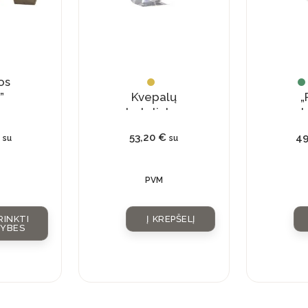
os
”
Kvepalų
„
buteliukas
st
su
€
53,20
€
4
su
su
natūraliu
kristalu
PVM
RINKTI
Į KREPŠELĮ
VYBES