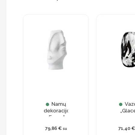
pir
Namų
Vaz
dekoracijos
„Glac
„Faces”
79,86
€
71,40
€
su