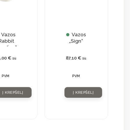
Vazos
Vazos
Rabbit
„Sign”
anding”
9,00
€
87,10
€
su
su
PVM
PVM
Į KREPŠELĮ
Į KREPŠELĮ