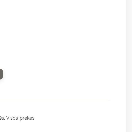
ės
Visos prekės
,