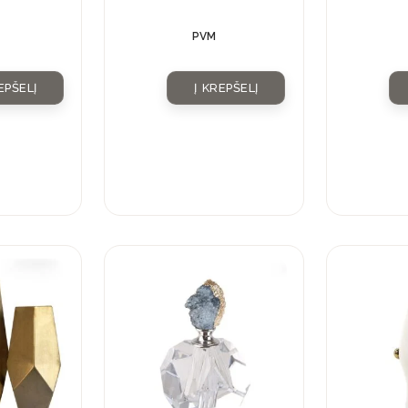
PVM
EPŠELĮ
Į KREPŠELĮ