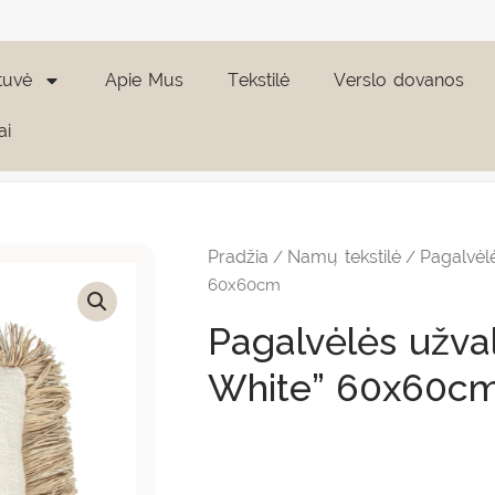
tuvė
Apie Mus
Tekstilė
Verslo dovanos
ai
produkto
kiekis:
Pagalvėlės
Pradžia
Namų tekstilė
Pagalvėl
/
/
užvalkalas
"Saint
60x60cm
Tropez
White"
Pagalvėlės užval
60x60cm
White” 60x60c