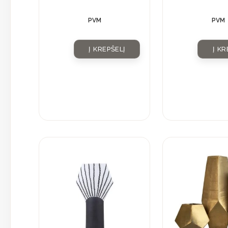
PVM
PVM
Į KREPŠELĮ
Į KR
This
product
has
multiple
variants.
The
options