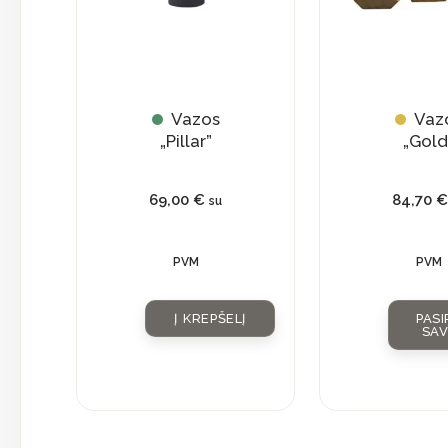
may
be
chosen
on
Vazos
Vaz
the
„Pillar”
„Gold
product
page
69,00
€
84,70
su
PVM
PVM
Į KREPŠELĮ
PASI
SA