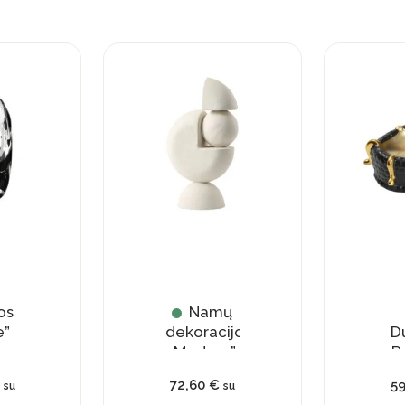
kinių krepšeliui!
PRENUMERUOTI
os
Namų
e”
dekoracijos
D
„Modern”
„R
72,60
€
5
su
su