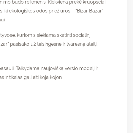
enimo būdo reikmenis. Kiekviena prekė kruopščiai
iki ekologiškos odos priežiūros – “Bizar Bazar”
ui.
atyvose, kuriomis siekiama skatinti socialinį
” pasisako už teisingesnę ir tvaresnę ateitį,
rų pasaulį. Taikydama naujovišką verslo modelį ir
r tikslas gali eiti koja kojon.