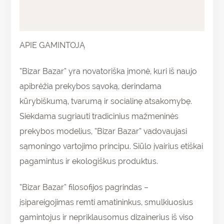
Atsiliepimai (0)
APIE GAMINTOJĄ
“Bizar Bazar” yra novatoriška įmonė, kuri iš naujo
apibrėžia prekybos sąvoką, derindama
kūrybiškumą, tvarumą ir socialinę atsakomybę.
Siekdama sugriauti tradicinius mažmeninės
prekybos modelius, “Bizar Bazar” vadovaujasi
sąmoningo vartojimo principu. Siūlo įvairius etiškai
pagamintus ir ekologiškus produktus.
“Bizar Bazar” filosofijos pagrindas –
įsipareigojimas remti amatininkus, smulkiuosius
gamintojus ir nepriklausomus dizainerius iš viso