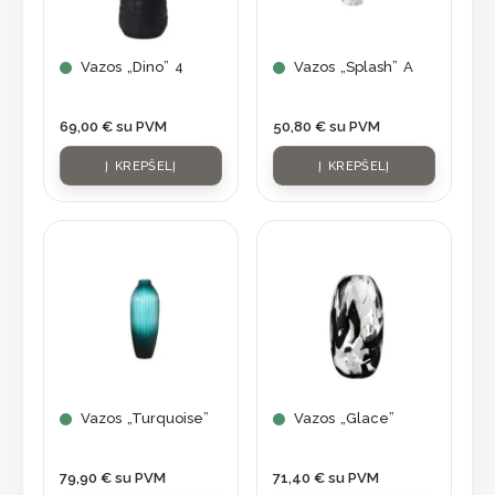
Vazos „Dino” 4
Vazos „Splash” A
69,00
€
su PVM
50,80
€
su PVM
Į KREPŠELĮ
Į KREPŠELĮ
Vazos „Turquoise”
Vazos „Glace”
79,90
€
su PVM
71,40
€
su PVM