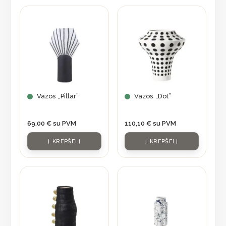
Vazos „Pillar”
Vazos „Dot”
69,00
€
su PVM
110,10
€
su PVM
Į KREPŠELĮ
Į KREPŠELĮ