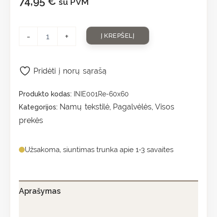
74,95
€
su PVM
-
+
Į KREPŠELĮ
Pridėti į norų sąrašą
Produkto kodas:
INIE001Re-60x60
Namų tekstilė
Pagalvėlės
Visos
Kategorijos:
,
,
prekės
Užsakoma, siuntimas trunka apie 1-3 savaites
Aprašymas
Papildoma informacija