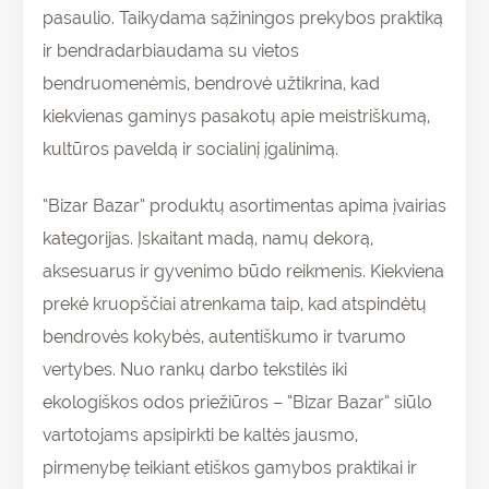
pasaulio. Taikydama sąžiningos prekybos praktiką
ir bendradarbiaudama su vietos
bendruomenėmis, bendrovė užtikrina, kad
kiekvienas gaminys pasakotų apie meistriškumą,
kultūros paveldą ir socialinį įgalinimą.
“Bizar Bazar” produktų asortimentas apima įvairias
kategorijas. Įskaitant madą, namų dekorą,
aksesuarus ir gyvenimo būdo reikmenis. Kiekviena
prekė kruopščiai atrenkama taip, kad atspindėtų
bendrovės kokybės, autentiškumo ir tvarumo
vertybes. Nuo rankų darbo tekstilės iki
ekologiškos odos priežiūros – “Bizar Bazar” siūlo
vartotojams apsipirkti be kaltės jausmo,
pirmenybę teikiant etiškos gamybos praktikai ir