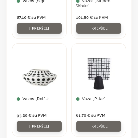
Vazos „Sign”
Vazos „Striped
White”
87,10
€
su PVM
101,60
€
su PVM
Į KREPŠELĮ
Į KREPŠELĮ
Vazos „Dot” 2
Vaza „Pillar”
93,20
€
su PVM
61,70
€
su PVM
Į KREPŠELĮ
Į KREPŠELĮ