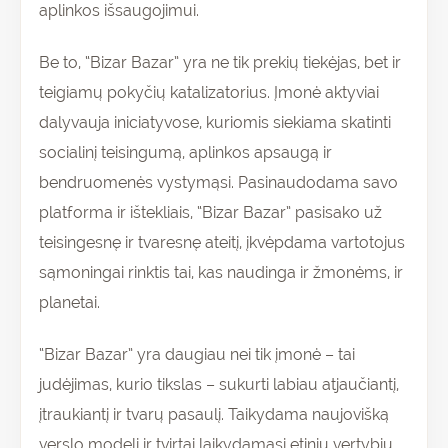
aplinkos išsaugojimui.
Be to, “Bizar Bazar” yra ne tik prekių tiekėjas, bet ir
teigiamų pokyčių katalizatorius. Įmonė aktyviai
dalyvauja iniciatyvose, kuriomis siekiama skatinti
socialinį teisingumą, aplinkos apsaugą ir
bendruomenės vystymąsi. Pasinaudodama savo
platforma ir ištekliais, “Bizar Bazar” pasisako už
teisingesnę ir tvaresnę ateitį, įkvėpdama vartotojus
sąmoningai rinktis tai, kas naudinga ir žmonėms, ir
planetai.
“Bizar Bazar” yra daugiau nei tik įmonė – tai
judėjimas, kurio tikslas – sukurti labiau atjaučiantį,
įtraukiantį ir tvarų pasaulį. Taikydama naujovišką
verslo modelį ir tvirtai laikydamasi etinių vertybių,