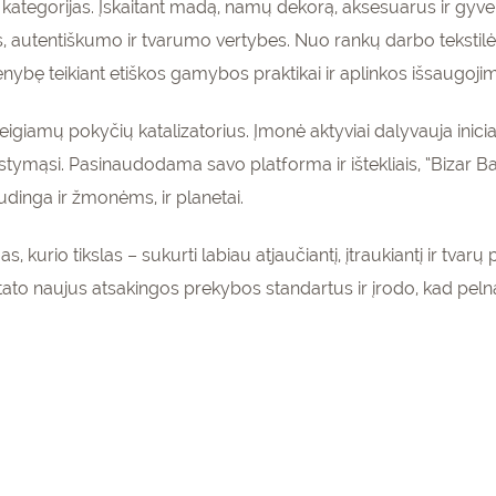
 kategorijas. Įskaitant madą, namų dekorą, aksesuarus ir gyv
autentiškumo ir tvarumo vertybes. Nuo rankų darbo tekstilės 
enybę teikiant etiškos gamybos praktikai ir aplinkos išsaugojim
r teigiamų pokyčių katalizatorius. Įmonė aktyviai dalyvauja inici
mąsi. Pasinaudodama savo platforma ir ištekliais, “Bizar Bazar
udinga ir žmonėms, ir planetai.
s, kurio tikslas – sukurti labiau atjaučiantį, įtraukiantį ir tva
tato naujus atsakingos prekybos standartus ir įrodo, kad pelnas i