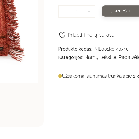
-
+
Į KREPŠELĮ
Pridėti į norų sąrašą
Produkto kodas:
INIE001Re-40x40
Namų tekstilė
Pagalvėl
Kategorijos:
,
Užsakoma, siuntimas trunka apie 1-3