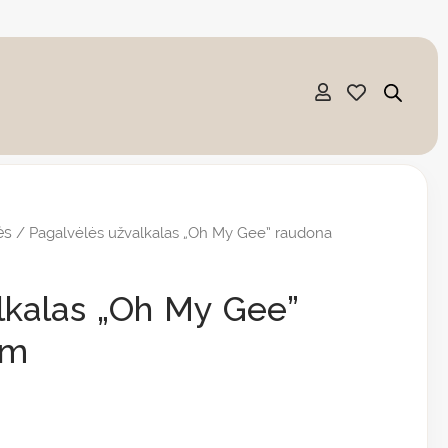
ės
/ Pagalvėlės užvalkalas „Oh My Gee” raudona
lkalas „Oh My Gee”
cm