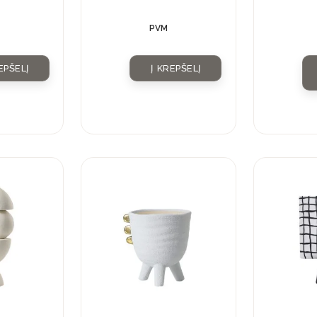
PVM
EPŠELĮ
Į KREPŠELĮ