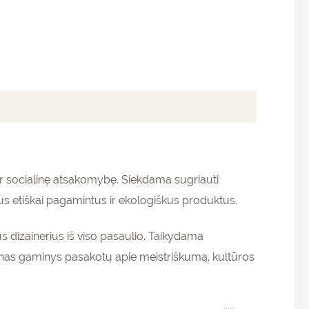
ir socialinę atsakomybę. Siekdama sugriauti
us etiškai pagamintus ir ekologiškus produktus.
s dizainerius iš viso pasaulio. Taikydama
enas gaminys pasakotų apie meistriškumą, kultūros