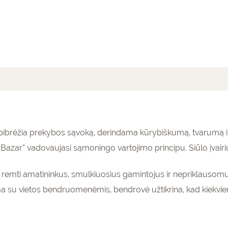
mai (0)
o apibrėžia prekybos sąvoką, derindama kūrybiškumą, tvarumą 
azar” vadovaujasi sąmoningo vartojimo principu. Siūlo įvairi
as remti amatininkus, smulkiuosius gamintojus ir nepriklausomu
a su vietos bendruomenėmis, bendrovė užtikrina, kad kiekvi