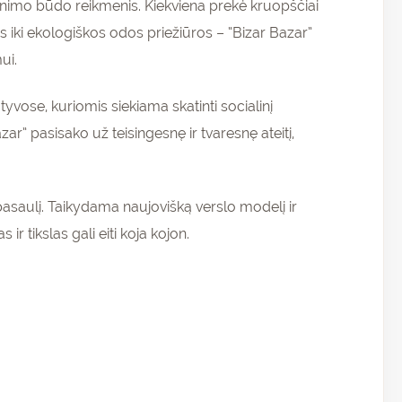
enimo būdo reikmenis. Kiekviena prekė kruopščiai
iki ekologiškos odos priežiūros – “Bizar Bazar”
ui.
atyvose, kuriomis siekiama skatinti socialinį
” pasisako už teisingesnę ir tvaresnę ateitį,
rų pasaulį. Taikydama naujovišką verslo modelį ir
r tikslas gali eiti koja kojon.