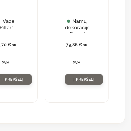
Vaza
Namų
Pillar”
dekoracijos
„Faces”
1,70
€
79,86
€
su
su
PVM
PVM
Į KREPŠELĮ
Į KREPŠELĮ