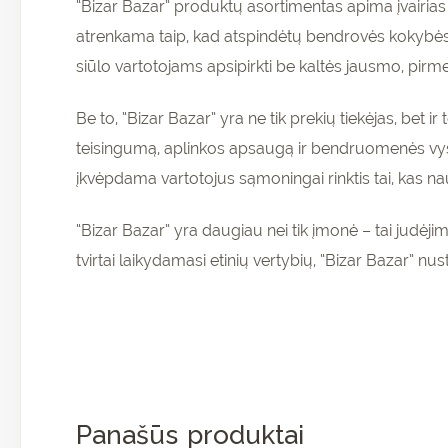
“Bizar Bazar” produktų asortimentas apima įvairias
atrenkama taip, kad atspindėtų bendrovės kokybės, 
siūlo vartotojams apsipirkti be kaltės jausmo, pirm
Be to, “Bizar Bazar” yra ne tik prekių tiekėjas, bet i
teisingumą, aplinkos apsaugą ir bendruomenės vysty
įkvėpdama vartotojus sąmoningai rinktis tai, kas na
“Bizar Bazar” yra daugiau nei tik įmonė – tai judėjima
tvirtai laikydamasi etinių vertybių, “Bizar Bazar” nus
Panašūs produktai