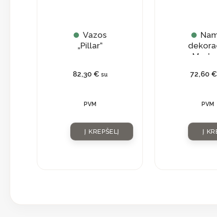
Vazos
Na
„Pillar”
dekora
„Moder
82,30
€
72,60
€
su
PVM
PVM
Į KREPŠELĮ
Į KR