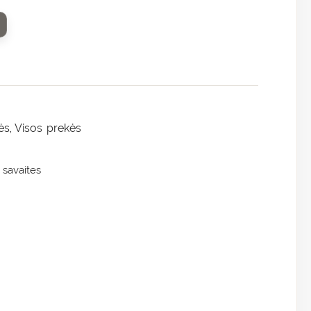
ės
Visos prekės
,
 savaites