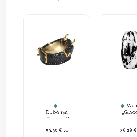
Vaz
Dubenys
„Glac
„Relaxed”
59,30
€
76,28
€
su