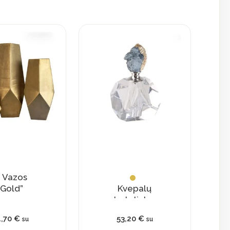
is
oduct
s
ltiple
iants.
e
tions
y
osen
Vazos
e
„Gold”
Kvepalų
oduct
buteliukas
ge
su
4,70
€
53,20
€
su
su
natūraliu