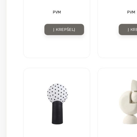
PVM
PVM
Į KREPŠELĮ
Į KR