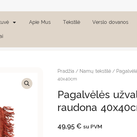
tuvė
Apie Mus
Tekstilė
Verslo dovanos
ai
produkto
kiekis:
Pagalvėlės
Pradžia
Namų tekstilė
Pagalvėl
/
/
užvalkalas
"Oh
40x40cm
My
Gee"
Pagalvėlės užva
raudona
40x40cm
raudona 40x40
49,95
€
su PVM