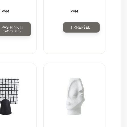
kristalu
PVM
PVM
PASIRINKTI
Į KREPŠELĮ
SAVYBES