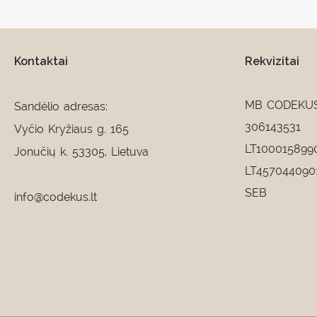
Kontaktai
Rekvizitai
MB CODEKU
Sandėlio adresas:
306143531
Vyčio Kryžiaus g. 165
LT100015899
Jonučių k. 53305, Lietuva
LT457044090
SEB
info@codekus.lt