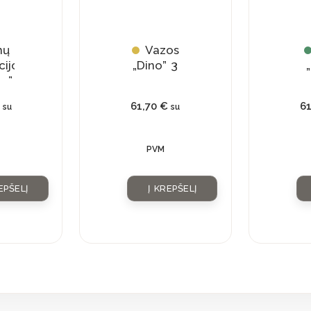
mų
Vazos
cijos
„Dino” 3
„
n”
61,70
€
6
su
su
PVM
EPŠELĮ
Į KREPŠELĮ