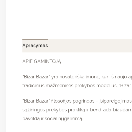
Aprašymas
Papildoma informacija
Atsiliepi
APIE GAMINTOJĄ
“Bizar Bazar” yra novatoriška įmonė, kuri iš nauj
tradicinius mažmeninės prekybos modelius, “Bizar B
“Bizar Bazar” filosofijos pagrindas – įsipareigojim
sąžiningos prekybos praktiką ir bendradarbiaudam
paveldą ir socialinį įgalinimą.