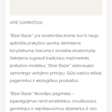
Atsiliepimai (0)
APIE GAMINTOJĄ
“Bizar Bazar” yra novatoriška įmonė, kuri iš naujo
apibrėžia prekybos sąvoką, derindama
kūrybiškumą, tvarumą ir socialinę atsakomybę.
Siekdama sugriauti tradicinius mažmeninės
prekybos modelius, “Bizar Bazar” vadovaujasi
sąmoningo vartojimo principu. Siūlo įvairius etiškai
pagamintus ir ekologiškus produktus.
“Bizar Bazar” filosofijos pagrindas –
įsipareigojimas remti amatininkus, smulkiuosius
gamintojus ir nepriklausomus dizainerius iš viso