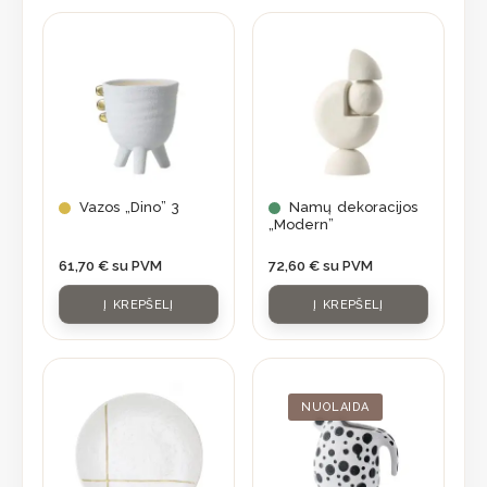
Vazos „Dino” 3
Namų dekoracijos
„Modern”
61,70
€
su PVM
72,60
€
su PVM
Į KREPŠELĮ
Į KREPŠELĮ
Original
Current
price
price
was:
is:
NUOLAIDA
56,90 €.
39,83 €.