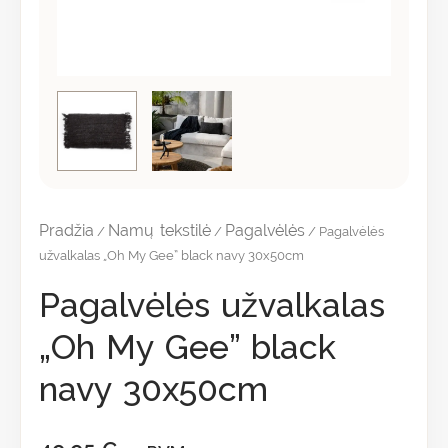
Pradžia
Namų tekstilė
Pagalvėlės
/
/
/ Pagalvėlės
užvalkalas „Oh My Gee” black navy 30x50cm
Pagalvėlės užvalkalas
„Oh My Gee” black
navy 30x50cm