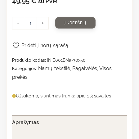
49,95
€
su PVM
-
+
Į KREPŠELĮ
Pridėti į norų sąrašą
Produkto kodas:
INIE001BNa-30x50
Namų tekstilė
Pagalvėlės
Visos
Kategorijos:
,
,
prekės
Užsakoma, siuntimas trunka apie 1-3 savaites
Aprašymas
Papildoma informacija