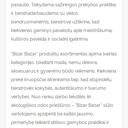
pasaulio. Taikydama sąžiningos prekybos praktiką
ir bendradarbiaudama su vietos
bendruomenėmis, bendrovė užtikrina, kad
kiekvienas gaminys pasakotų apie meistriškumą,
kultūros paveldą ir socialinį įgalinimą.
“Bizar Bazar” produktų asortimentas apima įvairias
kategorijas. Įskaitant madą, namų dekorą,
aksesuarus ir gyvenimo būdo reikmenis. Kiekviena
prekė kruopščiai atrenkama taip, kad atspindėtų
bendrovės kokybės, autentiškumo ir tvarumo
vertybes. Nuo rankų darbo tekstilės iki
ekologiškos odos priežiūros – “Bizar Bazar” siūlo
vartotojams apsipirkti be kaltės jausmo,
pirmenybę teikiant etiškos gamybos praktikai ir