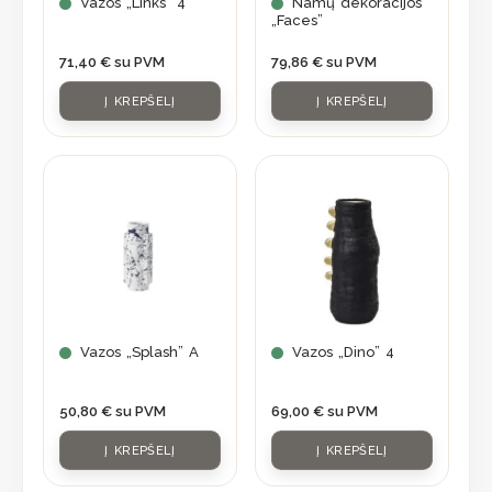
Vazos „Links” 4
Namų dekoracijos
„Faces”
71,40
€
su PVM
79,86
€
su PVM
Į KREPŠELĮ
Į KREPŠELĮ
Vazos „Splash” A
Vazos „Dino” 4
50,80
€
su PVM
69,00
€
su PVM
Į KREPŠELĮ
Į KREPŠELĮ