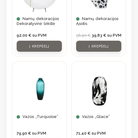
Namų dekoracijos
Namų dekoracijos
Dekoratyvinė lėkštė
Ąsotis
92,00
€
su PVM
56,90
€
39,83
€
su PVM
Į KREPŠELĮ
Į KREPŠELĮ
Vazos „Turquoise”
Vazos „Glace”
79,90
€
su PVM
71,40
€
su PVM