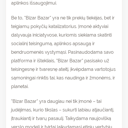
aplinkos išsaugojimui.
Be to, “Bizar Bazar” yra ne tik prekių tiekėjas, bet ir
teigiamų pokyčių katalizatorius. Įmonė aktyviai
dalyvauja iniciatyvose, kuriomis siekiama skatinti
socialinį teisingumą, aplinkos apsaugą ir
bendruomenės vystymąsi. Pasinaudodama savo
platforma ir ištekliais, “Bizar Bazar” pasisako už
teisingesnę ir tvaresnę ateitį, įkvėpdama vartotojus
sąmoningai rinktis tai, kas naudinga ir žmonėms, ir
planetai.
“Bizar Bazar” yra daugiau nei tik įmonė – tai
judėjimas, kurio tikslas – sukurti labiau atjaučiantį,
įtraukiantį ir tvarų pasaulį. Taikydama naujovišką
verslo modelį ir tvirtai laikydamasi etinių vertybių,