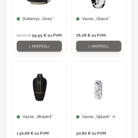
Dubenys „Grey”
Vazos „Glace”
84,70
€
59,95
€
su PVM
76,28
€
su PVM
Į KREPŠELĮ
Į KREPŠELĮ
Vazos „Striped”
Vazos „Splash” A
130,68
€
su PVM
50,80
€
su PVM