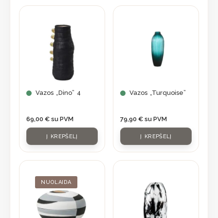
Vazos „Dino” 4
Vazos „Turquoise”
69,00
€
su PVM
79,90
€
su PVM
Į KREPŠELĮ
Į KREPŠELĮ
Original
Current
price
price
was:
is:
NUOLAIDA
84,70 €.
59,95 €.