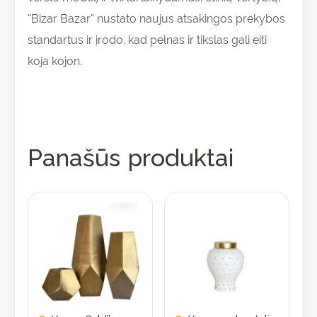
“Bizar Bazar” nustato naujus atsakingos prekybos
standartus ir įrodo, kad pelnas ir tikslas gali eiti
koja kojon.
Panašūs produktai
This
product
has
multiple
variants.
The
options