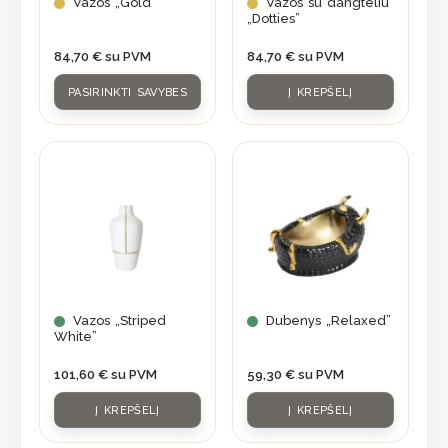
may
Vazos „Gold”
Vazos su dangteliu
„Dotties”
be
chosen
84,70
€
su PVM
84,70
€
su PVM
on
PASIRINKTI SAVYBES
Į KREPŠELĮ
the
product
page
Vazos „Striped
Dubenys „Relaxed”
White”
101,60
€
su PVM
59,30
€
su PVM
Į KREPŠELĮ
Į KREPŠELĮ