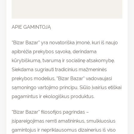
Atsiliepimai (0)
APIE GAMINTOJĄ
“Bizar Bazar” yra novatoriška įmonė, kuri iš naujo
apibrėžia prekybos sąvoką, derindama
kūrybiškumą, tvarumą ir socialinę atsakomybę.
Siekdama sugriauti tradicinius mažmeninės
prekybos modelius, “Bizar Bazar” vadovaujasi
sąmoningo vartojimo principu. Siūlo įvairius etiškai
pagamintus ir ekologiškus produktus.
“Bizar Bazar” filosofijos pagrindas –
įsipareigojimas remti amatininkus, smulkiuosius
gamintojus ir nepriklausomus dizainerius iš viso