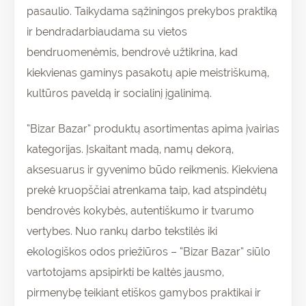
pasaulio. Taikydama sąžiningos prekybos praktiką
ir bendradarbiaudama su vietos
bendruomenėmis, bendrovė užtikrina, kad
kiekvienas gaminys pasakotų apie meistriškumą,
kultūros paveldą ir socialinį įgalinimą.
“Bizar Bazar” produktų asortimentas apima įvairias
kategorijas. Įskaitant madą, namų dekorą,
aksesuarus ir gyvenimo būdo reikmenis. Kiekviena
prekė kruopščiai atrenkama taip, kad atspindėtų
bendrovės kokybės, autentiškumo ir tvarumo
vertybes. Nuo rankų darbo tekstilės iki
ekologiškos odos priežiūros – “Bizar Bazar” siūlo
vartotojams apsipirkti be kaltės jausmo,
pirmenybę teikiant etiškos gamybos praktikai ir