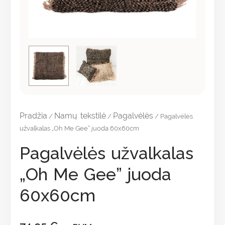
Pradžia
Namų tekstilė
Pagalvėlės
/
/
/ Pagalvėlės
užvalkalas „Oh Me Gee” juoda 60x60cm
Pagalvėlės užvalkalas
„Oh Me Gee” juoda
60x60cm