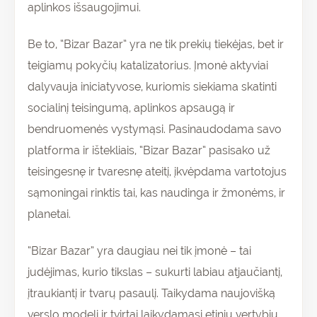
aplinkos išsaugojimui.
Be to, “Bizar Bazar” yra ne tik prekių tiekėjas, bet ir
teigiamų pokyčių katalizatorius. Įmonė aktyviai
dalyvauja iniciatyvose, kuriomis siekiama skatinti
socialinį teisingumą, aplinkos apsaugą ir
bendruomenės vystymąsi. Pasinaudodama savo
platforma ir ištekliais, “Bizar Bazar” pasisako už
teisingesnę ir tvaresnę ateitį, įkvėpdama vartotojus
sąmoningai rinktis tai, kas naudinga ir žmonėms, ir
planetai.
“Bizar Bazar” yra daugiau nei tik įmonė – tai
judėjimas, kurio tikslas – sukurti labiau atjaučiantį,
įtraukiantį ir tvarų pasaulį. Taikydama naujovišką
verslo modelį ir tvirtai laikydamasi etinių vertybių,