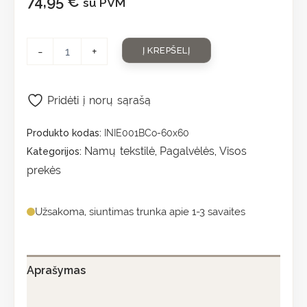
74,95
€
su PVM
-
+
Į KREPŠELĮ
Pridėti į norų sąrašą
Produkto kodas:
INIE001BCo-60x60
Namų tekstilė
Pagalvėlės
Visos
Kategorijos:
,
,
prekės
Užsakoma, siuntimas trunka apie 1-3 savaites
Aprašymas
Papildoma informacija