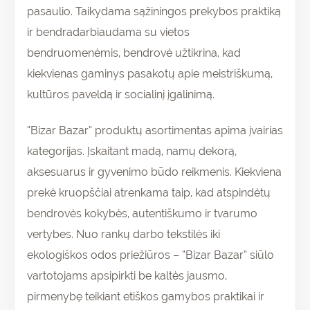
pasaulio. Taikydama sąžiningos prekybos praktiką
ir bendradarbiaudama su vietos
bendruomenėmis, bendrovė užtikrina, kad
kiekvienas gaminys pasakotų apie meistriškumą,
kultūros paveldą ir socialinį įgalinimą.
“Bizar Bazar” produktų asortimentas apima įvairias
kategorijas. Įskaitant madą, namų dekorą,
aksesuarus ir gyvenimo būdo reikmenis. Kiekviena
prekė kruopščiai atrenkama taip, kad atspindėtų
bendrovės kokybės, autentiškumo ir tvarumo
vertybes. Nuo rankų darbo tekstilės iki
ekologiškos odos priežiūros – “Bizar Bazar” siūlo
vartotojams apsipirkti be kaltės jausmo,
pirmenybę teikiant etiškos gamybos praktikai ir