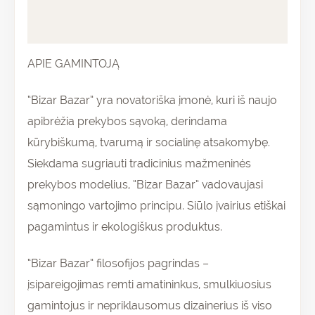
Atsiliepimai (0)
APIE GAMINTOJĄ
“Bizar Bazar” yra novatoriška įmonė, kuri iš naujo
apibrėžia prekybos sąvoką, derindama
kūrybiškumą, tvarumą ir socialinę atsakomybę.
Siekdama sugriauti tradicinius mažmeninės
prekybos modelius, “Bizar Bazar” vadovaujasi
sąmoningo vartojimo principu. Siūlo įvairius etiškai
pagamintus ir ekologiškus produktus.
“Bizar Bazar” filosofijos pagrindas –
įsipareigojimas remti amatininkus, smulkiuosius
gamintojus ir nepriklausomus dizainerius iš viso