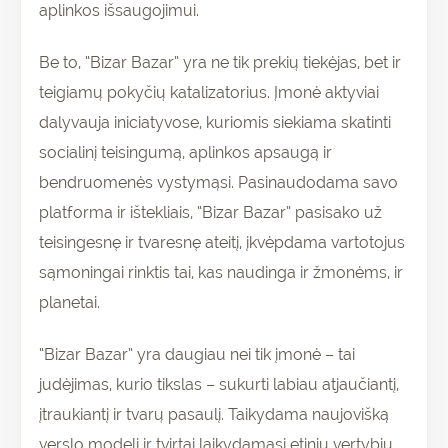
aplinkos išsaugojimui.
Be to, “Bizar Bazar” yra ne tik prekių tiekėjas, bet ir
teigiamų pokyčių katalizatorius. Įmonė aktyviai
dalyvauja iniciatyvose, kuriomis siekiama skatinti
socialinį teisingumą, aplinkos apsaugą ir
bendruomenės vystymąsi. Pasinaudodama savo
platforma ir ištekliais, “Bizar Bazar” pasisako už
teisingesnę ir tvaresnę ateitį, įkvėpdama vartotojus
sąmoningai rinktis tai, kas naudinga ir žmonėms, ir
planetai.
“Bizar Bazar” yra daugiau nei tik įmonė – tai
judėjimas, kurio tikslas – sukurti labiau atjaučiantį,
įtraukiantį ir tvarų pasaulį. Taikydama naujovišką
verslo modelį ir tvirtai laikydamasi etinių vertybių,