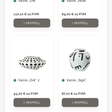
Vazos „Dot”
Vazos „Pillar”
110,10
€
su PVM
69,00
€
su PVM
Į KREPŠELĮ
Į KREPŠELĮ
Vazos „Dot” 2
Vazos „Sign”
93,20
€
su PVM
87,10
€
su PVM
Į KREPŠELĮ
Į KREPŠELĮ