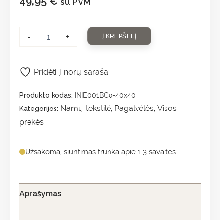
49,95
€
su PVM
-
+
Į KREPŠELĮ
Pridėti į norų sąrašą
Produkto kodas:
INIE001BCo-40x40
Namų tekstilė
Pagalvėlės
Visos
Kategorijos:
,
,
prekės
Užsakoma, siuntimas trunka apie 1-3 savaites
Aprašymas
Papildoma informacija