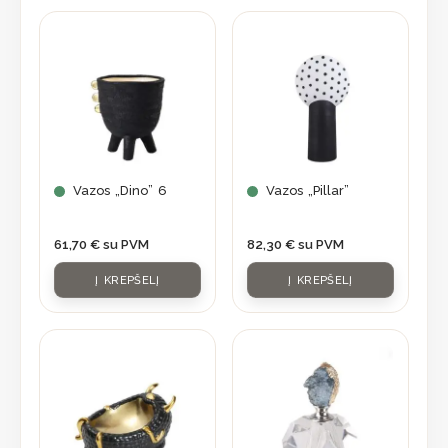
Vazos „Dino” 6
Vazos „Pillar”
61,70
€
su PVM
82,30
€
su PVM
Į KREPŠELĮ
Į KREPŠELĮ