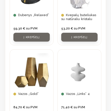
Dubenys „Relaxed”
Kvepalų buteliukas
su natūraliu kristalu
59,30
€
su PVM
53,20
€
su PVM
Į KREPŠELĮ
Į KREPŠELĮ
This
product
has
multiple
variants.
The
options
may
Vazos „Gold”
Vazos „Links” 4
be
chosen
84,70
€
su PVM
71,40
€
su PVM