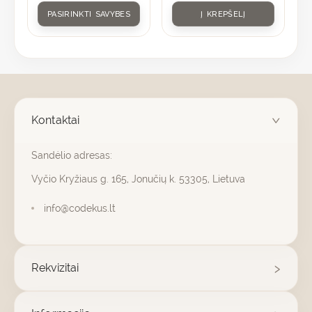
on
PASIRINKTI SAVYBES
Į KREPŠELĮ
the
product
page
Kontaktai
Sandėlio adresas:
Vyčio Kryžiaus g. 165, Jonučių k. 53305, Lietuva
info@codekus.lt
Rekvizitai