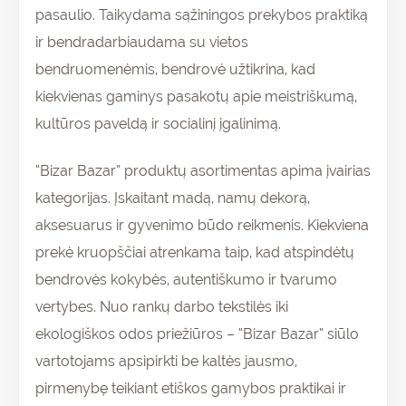
pasaulio. Taikydama sąžiningos prekybos praktiką
ir bendradarbiaudama su vietos
bendruomenėmis, bendrovė užtikrina, kad
kiekvienas gaminys pasakotų apie meistriškumą,
kultūros paveldą ir socialinį įgalinimą.
“Bizar Bazar” produktų asortimentas apima įvairias
kategorijas. Įskaitant madą, namų dekorą,
aksesuarus ir gyvenimo būdo reikmenis. Kiekviena
prekė kruopščiai atrenkama taip, kad atspindėtų
bendrovės kokybės, autentiškumo ir tvarumo
vertybes. Nuo rankų darbo tekstilės iki
ekologiškos odos priežiūros – “Bizar Bazar” siūlo
vartotojams apsipirkti be kaltės jausmo,
pirmenybę teikiant etiškos gamybos praktikai ir