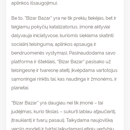
aplinkos išsaugojimui.
Be to, “Bizar Bazar” yra ne tik prekių tiekėjas, bet ir
teigiamų pokyčių katalizatorius. Įmonė aktyviai
dalyvauja iniciatyvose, kuriomis siekiama skatinti
socialinį teisingumą, aplinkos apsaugą ir
bendruomenės vystymąsi. Pasinaudodama savo
platforma ir ištekliais, “Bizar Bazar” pasisako už
teisingesnę ir tvaresnę ateitį, įkvėpdama vartotojus
sąmoningai rinktis tai, kas naudinga ir žmonėms, ir
planetai.
“Bizar Bazar” yra daugiau nei tik įmonė – tai
judėjimas, kurio tikslas – sukurti labiau atjaučiantį,
įtraukiantį ir tvarų pasaulį. Taikydama naujovišką
verslo modelį ir tvirtai laikydamasi etinių vertybių,