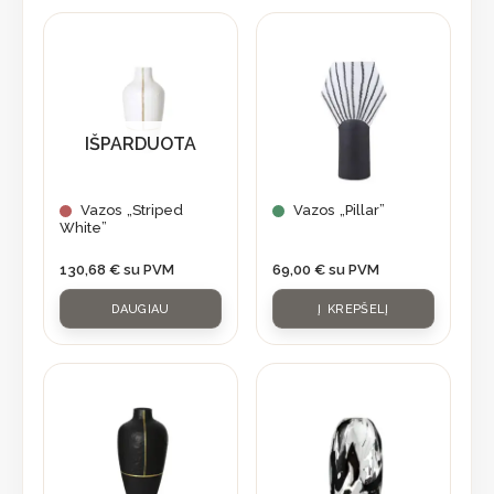
IŠPARDUOTA
Vazos „Striped
Vazos „Pillar”
White”
130,68
€
su PVM
69,00
€
su PVM
DAUGIAU
Į KREPŠELĮ