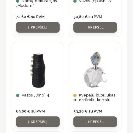
Namų dekoracijos
Vazos „Splash” A
„Modern”
72,60
€
su PVM
50,80
€
su PVM
Į KREPŠELĮ
Į KREPŠELĮ
Vazos „Dino” 4
Kvepalų buteliukas
su natūraliu kristalu
69,00
€
su PVM
53,20
€
su PVM
Į KREPŠELĮ
Į KREPŠELĮ