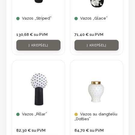
Vazos „Striped”
Vazos „Glace”
130,68
€
su PVM
71,40
€
su PVM
Į KREPŠELĮ
Į KREPŠELĮ
Vazos „Pillar”
Vazos su dangteliu
„Dotties”
82,30
€
su PVM
84,70
€
su PVM