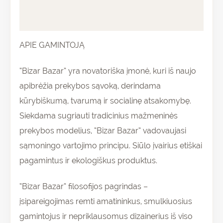
Atsiliepimai (0)
APIE GAMINTOJĄ
“Bizar Bazar” yra novatoriška įmonė, kuri iš naujo
apibrėžia prekybos sąvoką, derindama
kūrybiškumą, tvarumą ir socialinę atsakomybę.
Siekdama sugriauti tradicinius mažmeninės
prekybos modelius, “Bizar Bazar” vadovaujasi
sąmoningo vartojimo principu. Siūlo įvairius etiškai
pagamintus ir ekologiškus produktus.
“Bizar Bazar” filosofijos pagrindas –
įsipareigojimas remti amatininkus, smulkiuosius
gamintojus ir nepriklausomus dizainerius iš viso