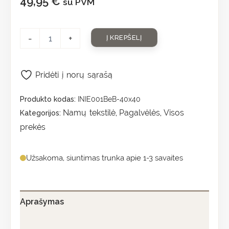
49,95
€
su PVM
-
+
Į KREPŠELĮ
Pridėti į norų sąrašą
Produkto kodas:
INIE001BeB-40x40
Namų tekstilė
Pagalvėlės
Visos
Kategorijos:
,
,
prekės
Užsakoma, siuntimas trunka apie 1-3 savaites
Aprašymas
Papildoma informacija