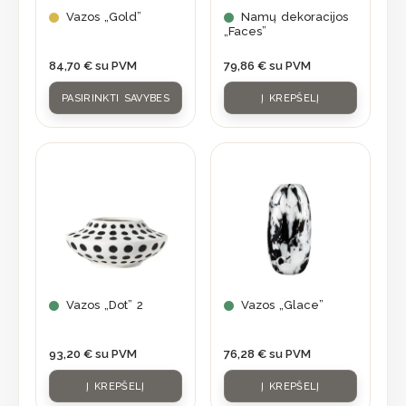
may
Vazos „Gold”
Namų dekoracijos
„Faces”
be
chosen
84,70
€
su PVM
79,86
€
su PVM
on
PASIRINKTI SAVYBES
Į KREPŠELĮ
the
product
page
Vazos „Dot” 2
Vazos „Glace”
93,20
€
su PVM
76,28
€
su PVM
Į KREPŠELĮ
Į KREPŠELĮ