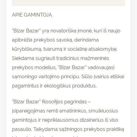
APIE GAMINTOJĄ
“Bizar Bazar” yra novatoriška įmonė, kuri iš naujo
apibrėžia prekybos sąvoką, derindama
kūrybiškumą, tvarumą ir socialinę atsakomybę.
Siekdama sugriauti tradicinius mažmeninės
prekybos modelius, “Bizar Bazar” vadovaujasi
sąmoningo vartojimo principu. Siūlo įvairius etiškai
pagamintus ir ekologiškus produktus.
“Bizar Bazar” filosofijos pagrindas –
įsipareigojimas remti amatininkus, smulkiuosius
gamintojus ir nepriklausomus dizainerius iš viso
pasaulio. Taikydama sąžiningos prekybos praktiką