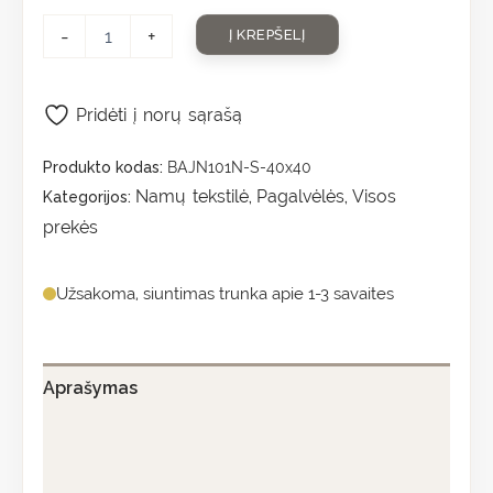
-
+
Į KREPŠELĮ
Pridėti į norų sąrašą
Produkto kodas:
BAJN101N-S-40x40
Namų tekstilė
Pagalvėlės
Visos
Kategorijos:
,
,
prekės
Užsakoma, siuntimas trunka apie 1-3 savaites
Aprašymas
Papildoma informacija
Atsiliepimai (0)