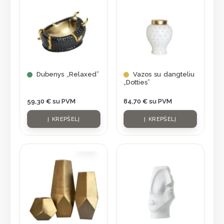
Dubenys „Relaxed”
Vazos su dangteliu
„Dotties”
59,30
€
su PVM
84,70
€
su PVM
Į KREPŠELĮ
Į KREPŠELĮ
This
product
has
multiple
variants.
The
options