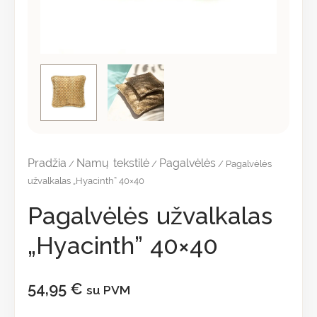
Pradžia
Namų tekstilė
Pagalvėlės
/
/
/ Pagalvėlės
užvalkalas „Hyacinth” 40×40
Pagalvėlės užvalkalas
„Hyacinth” 40×40
54,95
€
su PVM