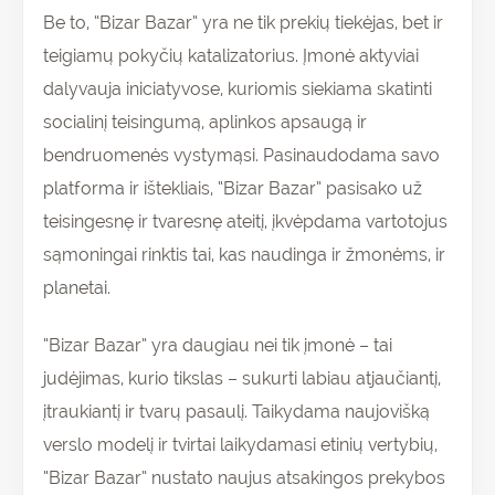
Be to, “Bizar Bazar” yra ne tik prekių tiekėjas, bet ir
teigiamų pokyčių katalizatorius. Įmonė aktyviai
dalyvauja iniciatyvose, kuriomis siekiama skatinti
socialinį teisingumą, aplinkos apsaugą ir
bendruomenės vystymąsi. Pasinaudodama savo
platforma ir ištekliais, “Bizar Bazar” pasisako už
teisingesnę ir tvaresnę ateitį, įkvėpdama vartotojus
sąmoningai rinktis tai, kas naudinga ir žmonėms, ir
planetai.
“Bizar Bazar” yra daugiau nei tik įmonė – tai
judėjimas, kurio tikslas – sukurti labiau atjaučiantį,
įtraukiantį ir tvarų pasaulį. Taikydama naujovišką
verslo modelį ir tvirtai laikydamasi etinių vertybių,
“Bizar Bazar” nustato naujus atsakingos prekybos