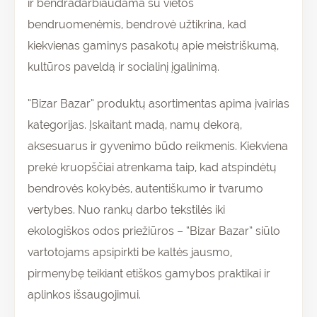
ir bendradarbiaudama su vietos
bendruomenėmis, bendrovė užtikrina, kad
kiekvienas gaminys pasakotų apie meistriškumą,
kultūros paveldą ir socialinį įgalinimą.
“Bizar Bazar” produktų asortimentas apima įvairias
kategorijas. Įskaitant madą, namų dekorą,
aksesuarus ir gyvenimo būdo reikmenis. Kiekviena
prekė kruopščiai atrenkama taip, kad atspindėtų
bendrovės kokybės, autentiškumo ir tvarumo
vertybes. Nuo rankų darbo tekstilės iki
ekologiškos odos priežiūros – “Bizar Bazar” siūlo
vartotojams apsipirkti be kaltės jausmo,
pirmenybę teikiant etiškos gamybos praktikai ir
aplinkos išsaugojimui.