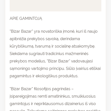
Atsiliepimai (0)
APIE GAMINTOJĄ
“Bizar Bazar” yra novatoriška įmonė, kuri iš naujo
apibrėžia prekybos sąvoką, derindama
kūrybiškumą, tvarumą ir socialinę atsakomybę.
Siekdama sugriauti tradicinius mažmeninės
prekybos modelius, “Bizar Bazar” vadovaujasi
sąmoningo vartojimo principu. Siūlo įvairius etiškai
pagamintus ir ekologiškus produktus.
“Bizar Bazar” filosofijos pagrindas –
įsipareigojimas remti amatininkus, smulkiuosius
gamintojus ir nepriklausomus dizainerius iš viso