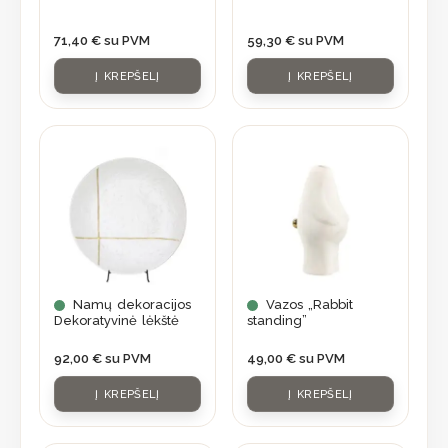
71,40
€
su PVM
59,30
€
su PVM
Į KREPŠELĮ
Į KREPŠELĮ
Namų dekoracijos
Vazos „Rabbit
Dekoratyvinė lėkštė
standing”
92,00
€
su PVM
49,00
€
su PVM
Į KREPŠELĮ
Į KREPŠELĮ