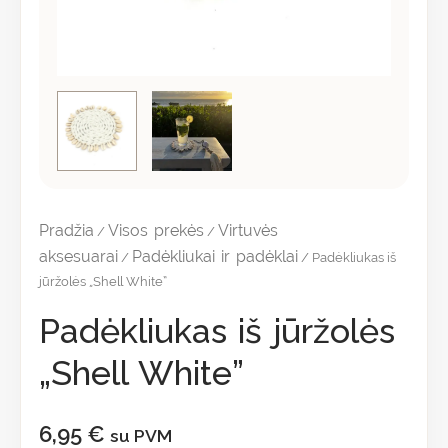
Pradžia
Visos prekės
Virtuvės
/
/
aksesuarai
Padėkliukai ir padėklai
/
/ Padėkliukas iš
jūržolės „Shell White”
Padėkliukas iš jūržolės
„Shell White”
6,95
€
su PVM