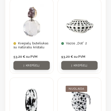
Kvepalų buteliukas
Vazos „Dot” 2
su natūraliu kristalu
53,20
€
su PVM
93,20
€
su PVM
Į KREPŠELĮ
Į KREPŠELĮ
Original
Current
price
price
was:
is:
NUOLAIDA
56,90 €.
39,83 €.