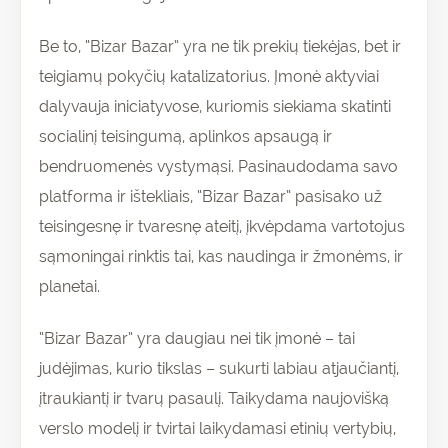
Be to, “Bizar Bazar” yra ne tik prekių tiekėjas, bet ir
teigiamų pokyčių katalizatorius. Įmonė aktyviai
dalyvauja iniciatyvose, kuriomis siekiama skatinti
socialinį teisingumą, aplinkos apsaugą ir
bendruomenės vystymąsi. Pasinaudodama savo
platforma ir ištekliais, “Bizar Bazar” pasisako už
teisingesnę ir tvaresnę ateitį, įkvėpdama vartotojus
sąmoningai rinktis tai, kas naudinga ir žmonėms, ir
planetai.
“Bizar Bazar” yra daugiau nei tik įmonė – tai
judėjimas, kurio tikslas – sukurti labiau atjaučiantį,
įtraukiantį ir tvarų pasaulį. Taikydama naujovišką
verslo modelį ir tvirtai laikydamasi etinių vertybių,