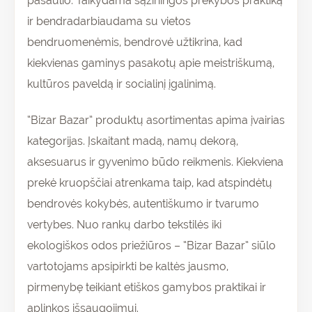
pasaulio. Taikydama sąžiningos prekybos praktiką
ir bendradarbiaudama su vietos
bendruomenėmis, bendrovė užtikrina, kad
kiekvienas gaminys pasakotų apie meistriškumą,
kultūros paveldą ir socialinį įgalinimą.
“Bizar Bazar” produktų asortimentas apima įvairias
kategorijas. Įskaitant madą, namų dekorą,
aksesuarus ir gyvenimo būdo reikmenis. Kiekviena
prekė kruopščiai atrenkama taip, kad atspindėtų
bendrovės kokybės, autentiškumo ir tvarumo
vertybes. Nuo rankų darbo tekstilės iki
ekologiškos odos priežiūros – “Bizar Bazar” siūlo
vartotojams apsipirkti be kaltės jausmo,
pirmenybę teikiant etiškos gamybos praktikai ir
aplinkos išsaugojimui.