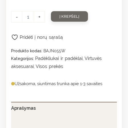
-
+
Į KREPŠELĮ
Pridėti į norų sąrašą
Produkto kodas:
BAJN055W
Padėkliukai ir padėklai
Virtuvės
Kategorijos:
,
aksesuarai
Visos prekės
,
Užsakoma, siuntimas trunka apie 1-3 savaites
Aprašymas
Papildoma informacija