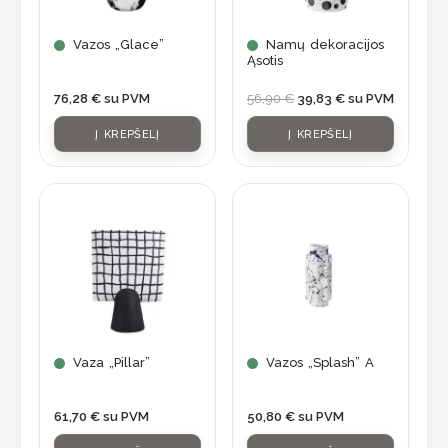
Vazos „Glace”
Namų dekoracijos
Ąsotis
76,28
€
su PVM
56,90
€
39,83
€
su PVM
Į KREPŠELĮ
Į KREPŠELĮ
Vaza „Pillar”
Vazos „Splash” A
61,70
€
su PVM
50,80
€
su PVM