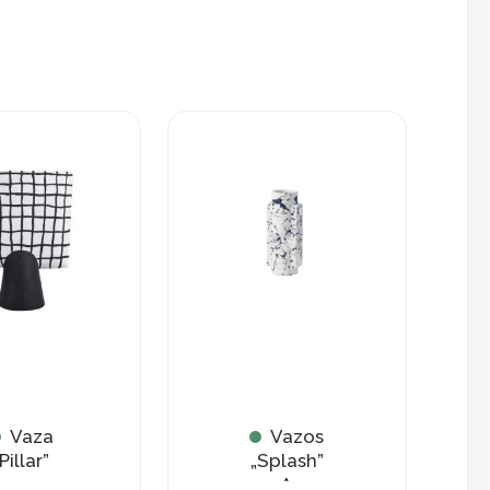
Vaza
Vazos
Pillar”
„Splash”
A