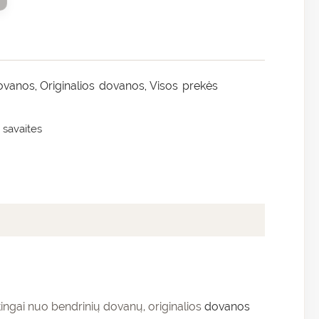
ovanos
Originalios dovanos
Visos prekės
,
,
 savaites
rtingai nuo bendrinių dovanų, originalios
dovanos