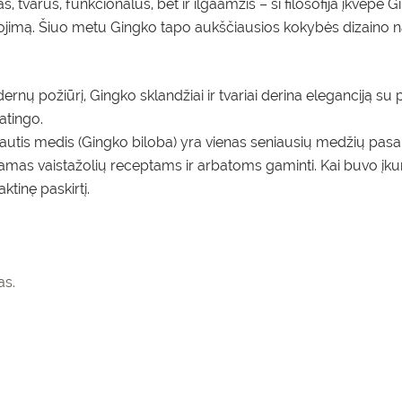
s, tvarus, funkcionalus, bet ir ilgaamžis – ši filosofija įkvėpė G
nojimą. Šiuo metu Gingko tapo aukščiausios kokybės dizaino n
nų požiūrį, Gingko sklandžiai ir tvariai derina eleganciją su 
atingo.
utis medis (Gingko biloba) yra vienas seniausių medžių pasaul
jamas vaistažolių receptams ir arbatoms gaminti. Kai buvo įkur
ktinę paskirtį.
as.