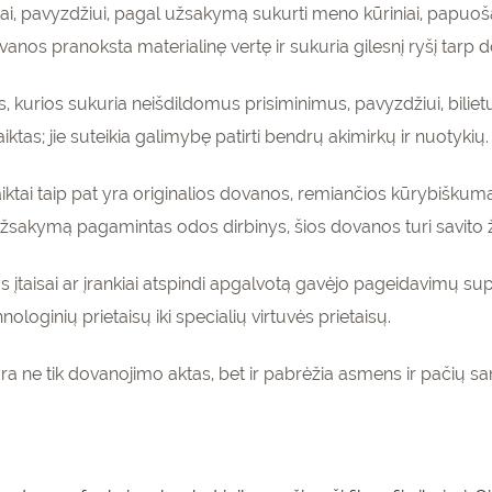
tai, pavyzdžiui, pagal užsakymą sukurti meno kūriniai, papu
nos pranoksta materialinę vertę ir sukuria gilesnį ryšį tarp d
, kurios sukuria neišdildomus prisiminimus, pavyzdžiui, bili
aiktas; jie suteikia galimybę patirti bendrų akimirkų ir nuotykių.
ktai taip pat yra originalios dovanos, remiančios kūrybiškumą
užsakymą pagamintas odos dirbinys, šios dovanos turi savito 
ys įtaisai ar įrankiai atspindi apgalvotą gavėjo pageidavimų 
oginių prietaisų iki specialių virtuvės prietaisų.
ra ne tik dovanojimo aktas, bet ir pabrėžia asmens ir pačių sa