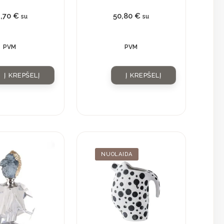
1,70
€
50,80
€
su
su
PVM
PVM
Į KREPŠELĮ
Į KREPŠELĮ
Current
Original
NUOLAIDA
price
price
is:
was: