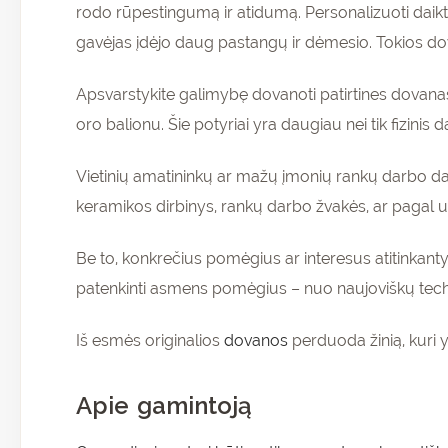
rodo rūpestingumą ir atidumą. Personalizuoti daik
gavėjas įdėjo daug pastangų ir dėmesio. Tokios dova
Apsvarstykite galimybę dovanoti patirtines dovanas
oro balionu. Šie potyriai yra daugiau nei tik fizinis d
Vietinių amatininkų ar mažų įmonių rankų darbo dai
keramikos dirbinys, rankų darbo žvakės, ar pagal 
Be to, konkrečius pomėgius ar interesus atitinkant
patenkinti asmens pomėgius – nuo naujoviškų technol
Iš esmės originalios
dovanos
perduoda žinią, kuri y
Apie gamintoją