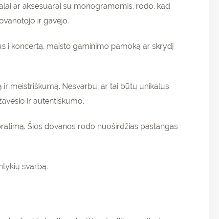
ošalai ar aksesuarai su monogramomis, rodo, kad
ovanotojo ir gavėjo.
etus į koncertą, maisto gaminimo pamoką ar skrydį
 ir meistriškumą. Nesvarbu, ar tai būtų unikalus
žavesio ir autentiškumo.
supratimą. Šios dovanos rodo nuoširdžias pastangas
ntykių svarbą.