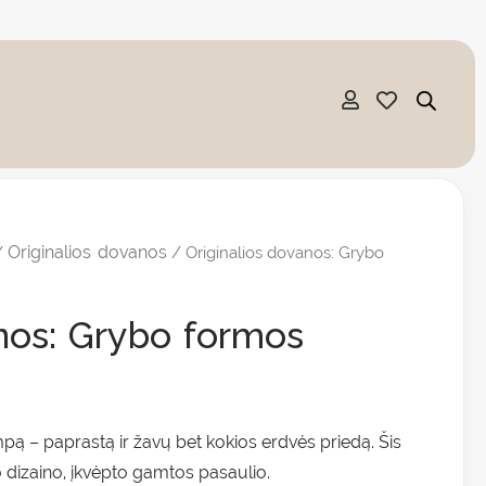
Originalios dovanos
/
/ Originalios dovanos: Grybo
€
gh
anos: Grybo formos
 €
ą – paprastą ir žavų bet kokios erdvės priedą. Šis
o dizaino, įkvėpto gamtos pasaulio.