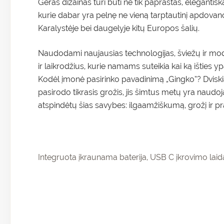
Geras dizainas turi būti ne tik paprastas, elegantiška
kurie dabar yra pelnę ne vieną tarptautinį apdova
Karalystėje bei daugelyje kitų Europos šalių.
Naudodami naujausias technologijas, šviežų ir moder
ir laikrodžius, kurie namams suteikia kai ką išties yp
Kodėl įmonė pasirinko pavadinimą „Gingko”? Dviskia
pasirodo tikrasis grožis, jis šimtus metų yra naudo
atspindėtų šias savybes: ilgaamžiškumą, grožį ir pra
Integruota įkraunama baterija, USB C įkrovimo laid