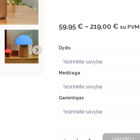
59,95
€
–
219,00
€
su PVM
Dydis
Medžiaga
Gamintojas
-
+
Į KREPŠELĮ