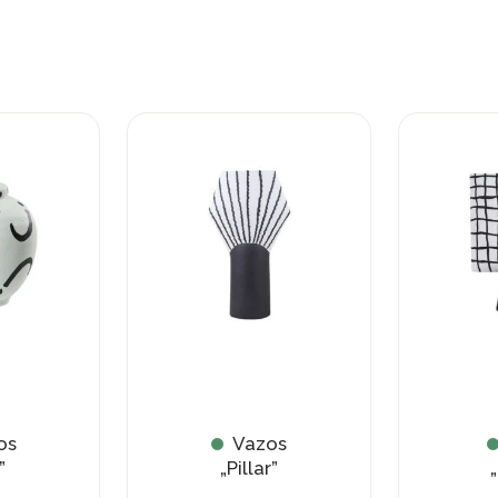
os
Vazos
”
„Pillar”
„