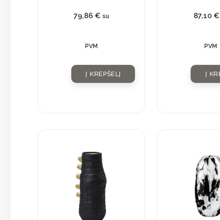
79,86
€
87,10
€
su
PVM
PVM
Į KREPŠELĮ
Į KR