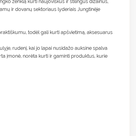
ingko ženklą kurti naujoviškus ir stilingus dizainus,
amų ir dovanų sektoriaus lyderiais Jungtinėje
praktiškumu, todėl gali kurti apšvietimą, aksesuarus
yje, rudenį, kai jo lapai nusidažo auksine spalva
ta įmonė, norėta kurti ir gaminti produktus, kurie