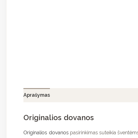
Aprašymas
Papildoma informacija
Atsiliepi
Originalios dovanos
Originalios dovanos
pasirinkimas suteikia šventėms 