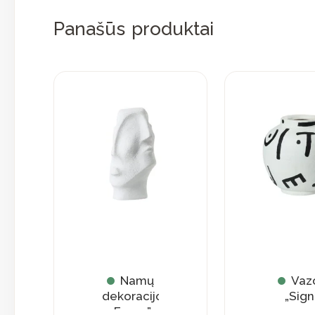
Panašūs produktai
Namų
Vaz
dekoracijos
„Sign
„Faces”