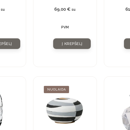
69,00
€
6
su
su
PVM
EPŠELĮ
Į KREPŠELĮ
Current
Original
NUOLAIDA
price
price
is:
was: