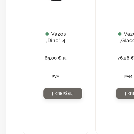
Vazos
Vaz
„Dino” 4
„Glac
69,00
€
76,28
€
su
PVM
PVM
Į KREPŠELĮ
Į KR