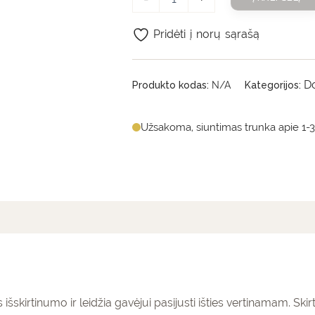
Pridėti į norų sąrašą
D
Produkto kodas:
N/A
Kategorijos:
Užsakoma, siuntimas trunka apie 1-3
mai (0)
išskirtinumo ir leidžia gavėjui pasijusti išties vertinamam. Ski