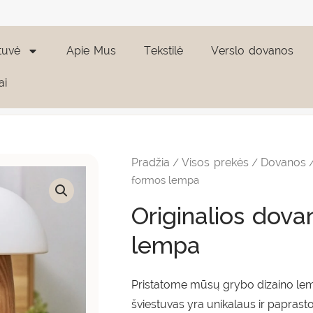
tuvė
Apie Mus
Tekstilė
Verslo dovanos
ai
produkto
Price
kiekis:
range:
Originalios
Pradžia
Visos prekės
Dovanos
/
/
dovanos:
59,95 
Grybo
formos lempa
formos
throu
lempa
Originalios dov
219,00
lempa
Pristatome mūsų grybo dizaino lemp
šviestuvas yra unikalaus ir paprast