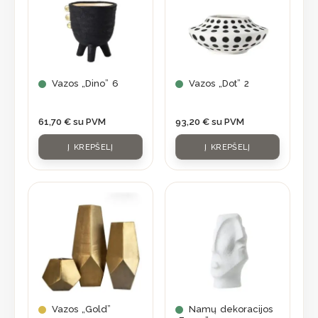
Vazos „Dino” 6
Vazos „Dot” 2
61,70
€
su PVM
93,20
€
su PVM
Į KREPŠELĮ
Į KREPŠELĮ
This
product
has
multiple
variants.
The
options
may
Vazos „Gold”
Namų dekoracijos