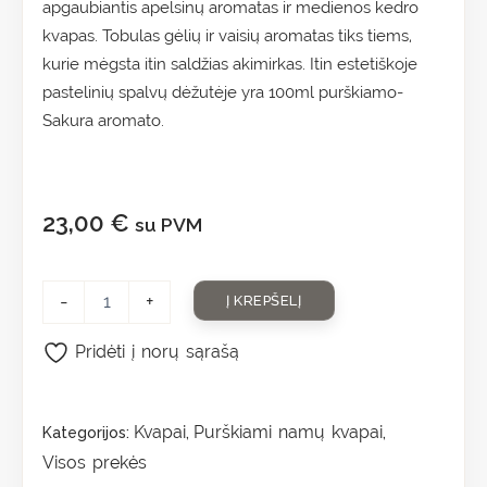
apgaubiantis apelsinų aromatas ir medienos kedro
kvapas. Tobulas gėlių ir vaisių aromatas tiks tiems,
kurie mėgsta itin saldžias akimirkas. Itin estetiškoje
pastelinių spalvų dėžutėje yra 100ml purškiamo-
Sakura aromato.
23,00
€
su PVM
-
+
Į KREPŠELĮ
Pridėti į norų sąrašą
Kvapai
Purškiami namų kvapai
Kategorijos:
,
,
Visos prekės