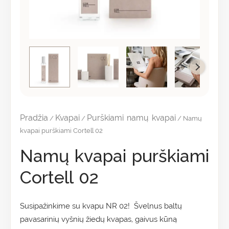
Pradžia
Kvapai
Purškiami namų kvapai
/
/
/ Namų
kvapai purškiami Cortell 02
Namų kvapai purškiami
Cortell 02
Susipažinkime su kvapu NR 02! Švelnus baltų
pavasarinių vyšnių žiedų kvapas, gaivus kūną