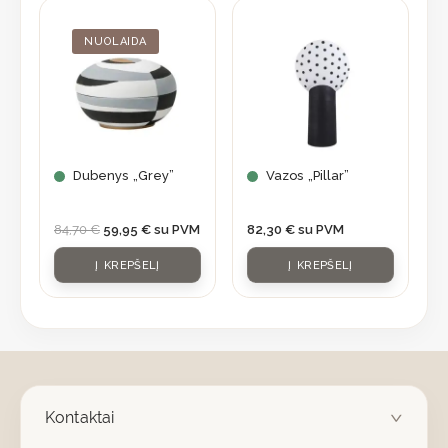
Original
Current
price
price
was:
is:
NUOLAIDA
84,70 €.
59,95 €.
Dubenys „Grey”
Vazos „Pillar”
84,70
€
59,95
€
su PVM
82,30
€
su PVM
Į KREPŠELĮ
Į KREPŠELĮ
Kontaktai