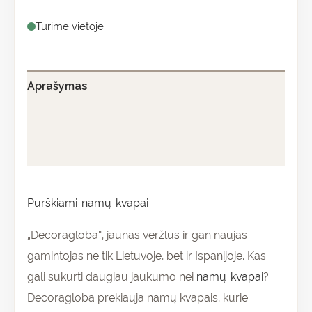
Turime vietoje
Aprašymas
Papildoma informacija
Atsiliepimai (0)
Purškiami namų kvapai
„Decoragloba”, jaunas veržlus ir gan naujas
gamintojas ne tik Lietuvoje, bet ir Ispanijoje. Kas
gali sukurti daugiau jaukumo nei
namų kvapai
?
Decoragloba prekiauja namų kvapais, kurie