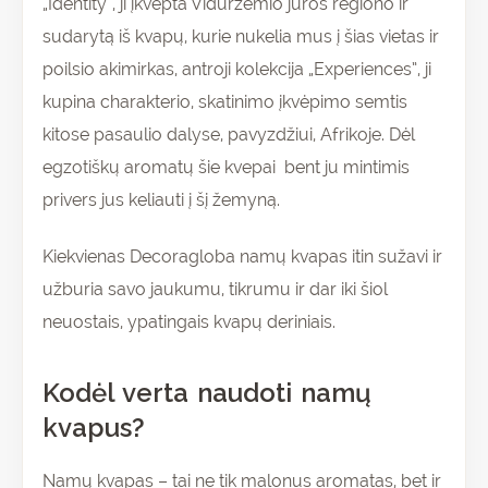
„Identity”, ji įkvėpta Viduržemio jūros regiono ir
sudarytą iš kvapų, kurie nukelia mus į šias vietas ir
poilsio akimirkas, antroji kolekcija „Experiences”, ji
kupina charakterio, skatinimo įkvėpimo semtis
kitose pasaulio dalyse, pavyzdžiui, Afrikoje. Dėl
egzotiškų aromatų šie kvepai bent ju mintimis
privers jus keliauti į šį žemyną.
Kiekvienas Decoragloba namų kvapas itin sužavi ir
užburia savo jaukumu, tikrumu ir dar iki šiol
neuostais, ypatingais kvapų deriniais.
Kodėl verta naudoti namų
kvapus?
Namų kvapas – tai ne tik malonus aromatas, bet ir