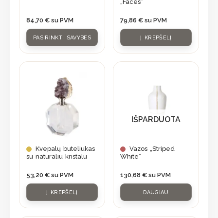
„Faces”
be
chosen
84,70
€
su PVM
79,86
€
su PVM
on
PASIRINKTI SAVYBES
Į KREPŠELĮ
the
product
page
IŠPARDUOTA
Kvepalų buteliukas
Vazos „Striped
su natūraliu kristalu
White”
53,20
€
su PVM
130,68
€
su PVM
Į KREPŠELĮ
DAUGIAU