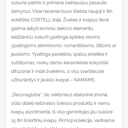
sukuria patirtis ir primena įvairiausius pasaulio
žemynus. Visai neseniai buvo išleista naujoji ir itin
estetiška CORTELL linija. Žvakes ir kvapus tikrai
galima laikyti esminiu dekoro elementu,
leidžiančiu sukurti ypatingą aplinką visoms
ypatingoms akimirkoms: romantiškoms, šiltoms ar
jaukioms. Ypatinga pastelinių spalvų estetika ir
subtilumas, rankų darbo keramikiniai kokybiški
difuzoriai ir indai žvakėms, o visų svarbiausia
užburiantys ir jaukūs kvapai – NAMAMS.
„Decoragloba”, šio sektoriaus etaloninė įmonė,
siūlo didelį natūralios šviesos produktų ir namų
kvapų asortimentą. Iš viso gamintojas jau sukūrė
15 itin išskirtinių kvapų. Pirmoji kolekcija, vadinama