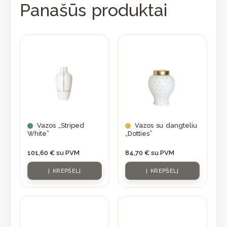
Panašūs produktai
Vazos „Striped
Vazos su dangteliu
White”
„Dotties”
101,60
€
su PVM
84,70
€
su PVM
Į KREPŠELĮ
Į KREPŠELĮ