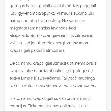
galingas įrankis, galintis įvairiais būdais pagerinti
jūsų gyvenamąją aplinką. Pirma, jis sukuria jūsų
namų nuotaiką ir atmosferą. Nesvarbu, ar
mėgstate raminančias levandas, kad
atsipalaiduotumėte, ar gaivinančius citrusinius
vaisius, kad įgautumėte energijos, tinkamas
kvapas gali pakeisti atmosferą.
Be to, namų kvapai gali užmaskuoti nemalonius
kvapus, taip sukurdami jaukesnę ir patogesnę
erdvę jums ir jūsų svečiams. Tai ypač naudinga
tokiose vietose kaip virtuvė ar vonios kambarys.
Be to, namų kvapas gali sukelti prisiminimus ir
emocijas. Tinkamas kvapas gali nukelti jus į