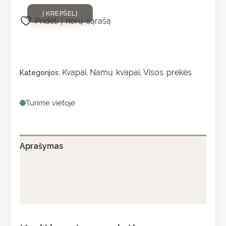
Į KREPŠELĮ
Pridėti į norų sąrašą
Kvapai
Namų kvapai
Visos prekės
Kategorijos:
,
,
Turime vietoje
Aprašymas
Papildoma informacija
Atsiliepimai (0)