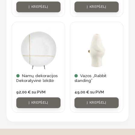
Į KREPŠELĮ
Į KREPŠELĮ
Namų dekoracijos
Vazos „Rabbit
Dekoratyvinė lėkštė
standing”
92,00
€
su PVM
49,00
€
su PVM
Į KREPŠELĮ
Į KREPŠELĮ