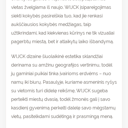
vietas žvelgiama iš naujo. WIJCK įsipareigojimas
siekti kokybės pasireiškia tuo, kad jie renkasi
aukščiausios kokybės medžiagas, taip
užtikrindami, kad kiekvienas kūrinys ne tik vizualiai
pagerbtų miestą, bet ir atlaikytų laiko išbandymą.
WIJCK dizaine šiuolaikinė estetika sklandžiai
derinama su amžinu geografijos vertinimu, todėl
jų gaminiai puikiai tinka įvairioms erdvėms – nuo
namų iki biurų. Pasaulyje, kuriame asmeninis ryšys
su vietomis turi didelę reikšmę, WIJCK sugeba
perteikti miestų dvasią, todėl žmonės gali į savo
kasdienį gyvenimą perkelti dalelę savo mėgstamų
vietų, pasitelkdami sudėtingą ir prasmingą meną.