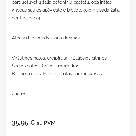
parduotuvėlių šalia betoninių pastatų, oda įrištas
knygas saulės apšviestoje bibliotekoje ir visada žalią
centrinį parką.
Atpalaiduojantis Niujorko kvapas.
Viršutinės natos: greipfrutai ir žaliosios citrinos
Širdies natos: Rožės ir medetkos
Bazinės natos: Kedras, gintaras ir muskusas
200 ml
35,95
€
su PVM