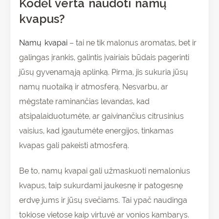
Kodėl verta naudoti namų
kvapus?
Namų kvapai
– tai ne tik malonus aromatas, bet ir
galingas įrankis, galintis įvairiais būdais pagerinti
jūsų gyvenamąją aplinką. Pirma, jis sukuria jūsų
namų nuotaiką ir atmosferą. Nesvarbu, ar
mėgstate raminančias levandas, kad
atsipalaiduotumėte, ar gaivinančius citrusinius
vaisius, kad įgautumėte energijos, tinkamas
kvapas gali pakeisti atmosferą.
Be to, namų kvapai gali užmaskuoti nemalonius
kvapus, taip sukurdami jaukesnę ir patogesnę
erdvę jums ir jūsų svečiams. Tai ypač naudinga
tokiose vietose kaip virtuvė ar vonios kambarys.