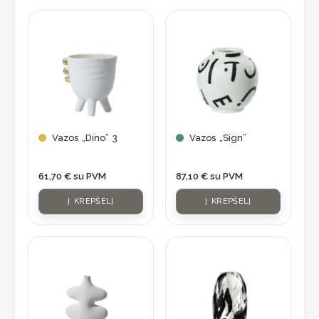
Vazos „Dino” 3
Vazos „Sign”
61,70
€
su PVM
87,10
€
su PVM
Į KREPŠELĮ
Į KREPŠELĮ