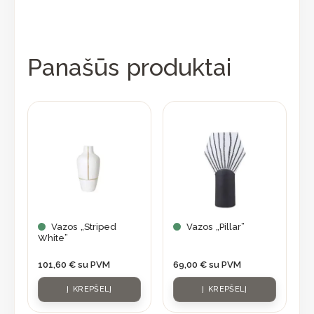
Panašūs produktai
Vazos „Striped
Vazos „Pillar”
White”
101,60
€
su PVM
69,00
€
su PVM
Į KREPŠELĮ
Į KREPŠELĮ