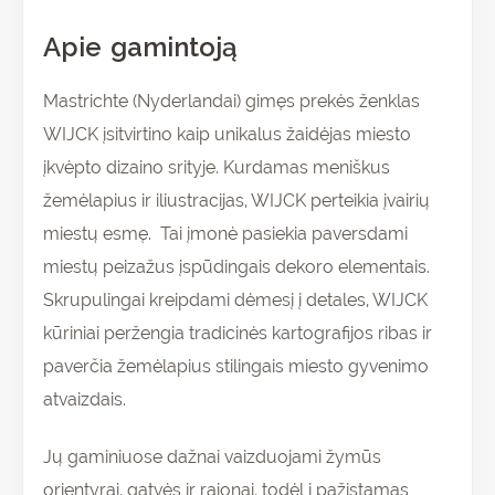
Apie gamintoją
Mastrichte (Nyderlandai) gimęs prekės ženklas
WIJCK įsitvirtino kaip unikalus žaidėjas miesto
įkvėpto dizaino srityje. Kurdamas meniškus
žemėlapius ir iliustracijas, WIJCK perteikia įvairių
miestų esmę. Tai įmonė pasiekia paversdami
miestų peizažus įspūdingais dekoro elementais.
Skrupulingai kreipdami dėmesį į detales, WIJCK
kūriniai peržengia tradicinės kartografijos ribas ir
paverčia žemėlapius stilingais miesto gyvenimo
atvaizdais.
Jų gaminiuose dažnai vaizduojami žymūs
orientyrai, gatvės ir rajonai, todėl į pažįstamas