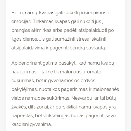
Be to,
namų kvapas
gali sukelti prisiminimus ir
emocijas. Tinkamas kvapas gali nukelti jus į
brangias akimirkas arba padėti atsipalaiduoti po
ilgos dienos. Jis gali sumažinti stresą, skatinti
atsipalaidavimą ir pagerinti bendrą savijautą.
Apibendrinant galima pasakyti, kad namų kvapų
naudojimas – tai ne tik malonaus aromato
sukūrimas, bet ir gyvenamosios erdvės
pakylėjimas, nuotaikos pagerinimas ir malonesnės
vietos namuose sukūrimas. Nesvarbu, ar tai būtų
žvakės, difuzoriai, ar purškikliai, namų kvapas yra
paprastas, bet veiksmingas būdas pagerinti savo
kasdienį gyvenimą.