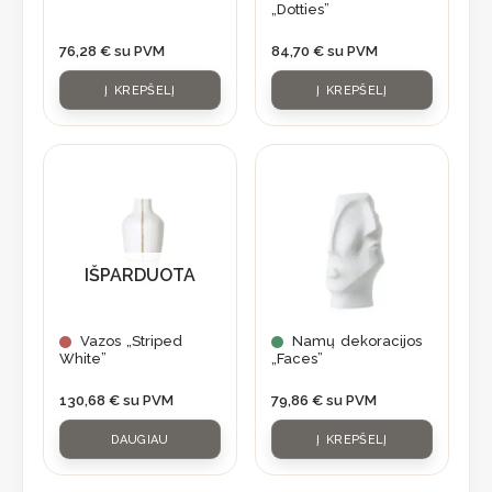
„Dotties”
76,28
€
su PVM
84,70
€
su PVM
Į KREPŠELĮ
Į KREPŠELĮ
IŠPARDUOTA
Vazos „Striped
Namų dekoracijos
White”
„Faces”
130,68
€
su PVM
79,86
€
su PVM
DAUGIAU
Į KREPŠELĮ