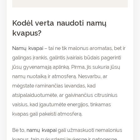
Atsiliepimai (0)
Kodėl verta naudoti namų
kvapus?
Namų kvapai
– tai ne tik malonus aromatas, bet ir
galingas įrankis, galintis įvairiais būdais pagerinti
jūsų gyvenamąją aplinką. Pirma, jis sukuria jūsų
namų nuotaiką ir atmosferą. Nesvarbu, ar
mėgstate raminančias levandas, kad
atsipalaiduotumėte, ar gaivinančius citrusinius
vaisius, kad įgautumėte energijos, tinkamas
kvapas gali pakeisti atmosferą.
Be to,
namų kvapai
gali užmaskuoti nemalonius
kvapus, taip sukurdami jaukesnę ir patogesnę