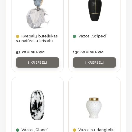
Kvepalų buteliukas
Vazos „Striped”
su natūraliu kristalu
53,20
€
su PVM
130,68
€
su PVM
Į KREPŠELĮ
Į KREPŠELĮ
Vazos „Glace”
Vazos su dangteliu