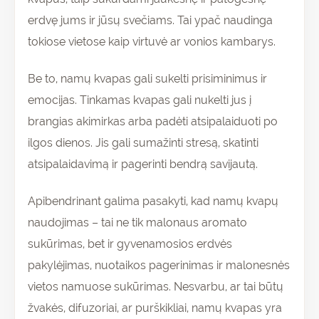
erdvę jums ir jūsų svečiams. Tai ypač naudinga
tokiose vietose kaip virtuvė ar vonios kambarys.
Be to, namų kvapas gali sukelti prisiminimus ir
emocijas. Tinkamas kvapas gali nukelti jus į
brangias akimirkas arba padėti atsipalaiduoti po
ilgos dienos. Jis gali sumažinti stresą, skatinti
atsipalaidavimą ir pagerinti bendrą savijautą.
Apibendrinant galima pasakyti, kad namų kvapų
naudojimas – tai ne tik malonaus aromato
sukūrimas, bet ir gyvenamosios erdvės
pakylėjimas, nuotaikos pagerinimas ir malonesnės
vietos namuose sukūrimas. Nesvarbu, ar tai būtų
žvakės, difuzoriai, ar purškikliai, namų kvapas yra