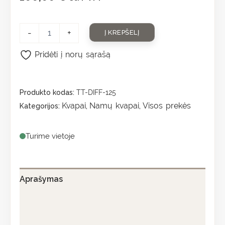
-
+
Į KREPŠELĮ
Pridėti į norų sąrašą
Produkto kodas:
TT-DIFF-125
Kvapai
Namų kvapai
Visos prekės
Kategorijos:
,
,
Turime vietoje
Aprašymas
Papildoma informacija