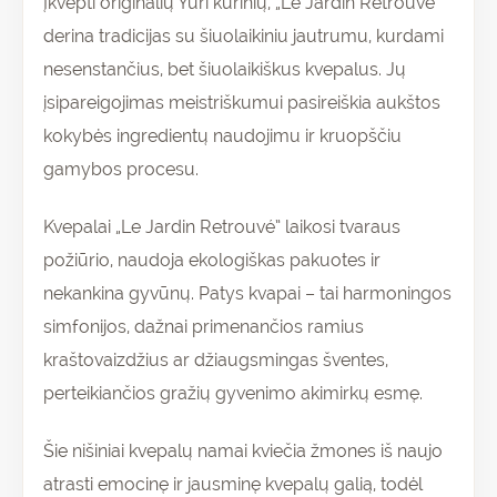
Įkvėpti originalių Yuri kūrinių, „Le Jardin Retrouvé”
derina tradicijas su šiuolaikiniu jautrumu, kurdami
nesenstančius, bet šiuolaikiškus kvepalus. Jų
įsipareigojimas meistriškumui pasireiškia aukštos
kokybės ingredientų naudojimu ir kruopščiu
gamybos procesu.
Kvepalai „Le Jardin Retrouvé” laikosi tvaraus
požiūrio, naudoja ekologiškas pakuotes ir
nekankina gyvūnų. Patys kvapai – tai harmoningos
simfonijos, dažnai primenančios ramius
kraštovaizdžius ar džiaugsmingas šventes,
perteikiančios gražių gyvenimo akimirkų esmę.
Šie nišiniai kvepalų namai kviečia žmones iš naujo
atrasti emocinę ir jausminę kvepalų galią, todėl