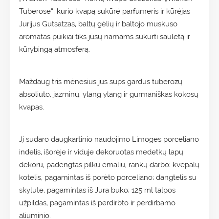
Tuberose”, kurio kvapą sukūrė parfumeris ir kūrėjas
Jurijus Gutsatzas, baltų gėlių ir baltojo muskuso
aromatas puikiai tiks jūsų namams sukurti saulėtą ir
kūrybingą atmosferą.
Maždaug tris mėnesius jus sups gardus tuberozų
absoliuto, jazminų, ylang ylang ir gurmaniškas kokosų
kvapas.
Jį sudaro daugkartinio naudojimo Limoges porceliano
indelis, išorėje ir viduje dekoruotas medetkų lapų
dekoru, padengtas pilku emaliu, rankų darbo; kvepalų
kotelis, pagamintas iš porėto porceliano; dangtelis su
skylute, pagamintas iš Jura buko; 125 ml talpos
užpildas, pagamintas iš perdirbto ir perdirbamo
aliuminio.