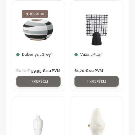
Original
Current
price
price
was:
is:
NUOLAIDA
84,70 €.
59,95 €.
Dubenys „Grey”
Vaza „Pillar”
84,70
€
59,95
€
su PVM
61,70
€
su PVM
Į KREPŠELĮ
Į KREPŠELĮ