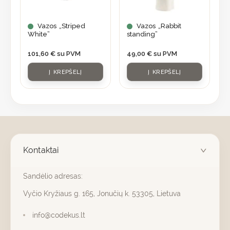
Vazos „Striped
Vazos „Rabbit
White”
standing”
101,60
€
su PVM
49,00
€
su PVM
Į KREPŠELĮ
Į KREPŠELĮ
Kontaktai
Sandėlio adresas:
Vyčio Kryžiaus g. 165, Jonučių k. 53305, Lietuva
info@codekus.lt