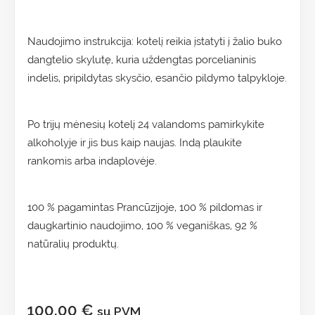
Naudojimo instrukcija: kotelį reikia įstatyti į žalio buko
dangtelio skylutę, kuria uždengtas porcelianinis
indelis, pripildytas skysčio, esančio pildymo talpykloje.
Po trijų mėnesių kotelį 24 valandoms pamirkykite
alkoholyje ir jis bus kaip naujas. Indą plaukite
rankomis arba indaplovėje.
100 % pagamintas Prancūzijoje, 100 % pildomas ir
daugkartinio naudojimo, 100 % veganiškas, 92 %
natūralių produktų.
100,00
€
su PVM