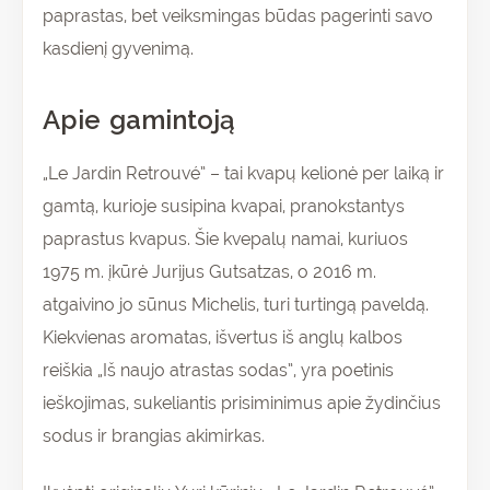
paprastas, bet veiksmingas būdas pagerinti savo
kasdienį gyvenimą.
Apie gamintoją
„Le Jardin Retrouvé” – tai kvapų kelionė per laiką ir
gamtą, kurioje susipina kvapai, pranokstantys
paprastus kvapus. Šie kvepalų namai, kuriuos
1975 m. įkūrė Jurijus Gutsatzas, o 2016 m.
atgaivino jo sūnus Michelis, turi turtingą paveldą.
Kiekvienas aromatas, išvertus iš anglų kalbos
reiškia „Iš naujo atrastas sodas”, yra poetinis
ieškojimas, sukeliantis prisiminimus apie žydinčius
sodus ir brangias akimirkas.