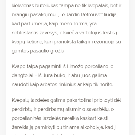
kiekvienas buteliukas tampa ne tik kvepalais, bet ir
brangiu pasakojimu. „Le Jardin Retrouvé” liudija,
kad parfumerija, kaip meno forma, yra
neblėstantis žavesys, ir kviečia vartotojus leistis į
kvapų kelionę, kuri pranoksta laiką ir rezonuoja su
gamtos pasaulio grožiu.
Kvapo talpa pagaminti iš Limožo porceliano, o
dangteliai – iš Jura buko, ir abu juos galima
naudoti kaip arbatos rinkinius ar kaip tik norite.
Kvepalų lazdeles galima pakartotinai pripildyti dėl
perdirbtų ir perdirbamų aliuminio sąvaržėlių, o
porcelianinės lazdelės nereikia kaskart keisti
(tereikia ją pamirkyti buitiniame alkoholyje, kad ji