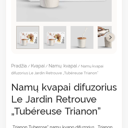
Pradžia
Kvapai
Namų kvapai
/
/
/ Namų kvapai
difuzorius Le Jardin Retrouve „Tubéreuse Trianon”
Namų kvapai difuzorius
Le Jardin Retrouve
„Tubéreuse Trianon”
„Trianon Tuberose” namų kvapo difuzorius. „Trianon