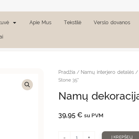
tuvė
Apie Mus
Tekstilė
Verslo dovanos
ai
produkto
kiekis:
Namų
Pradžia
Namų interjero detalės
/
dekoracija
"Sumba
Stone 35”
Stone
35"
Namų dekoracij
39,95
€
su PVM
-
+
Į KREPŠELĮ