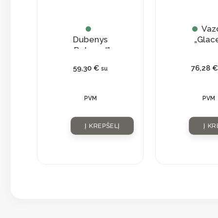
Vaz
Dubenys
„Glac
„Relaxed”
59,30
€
76,28
€
su
PVM
PVM
Į KREPŠELĮ
Į KR