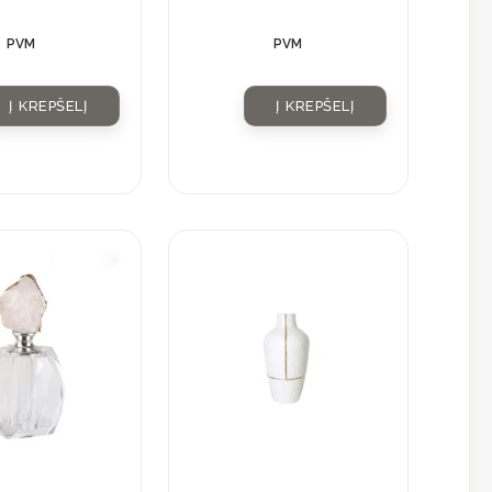
PVM
PVM
Į KREPŠELĮ
Į KREPŠELĮ