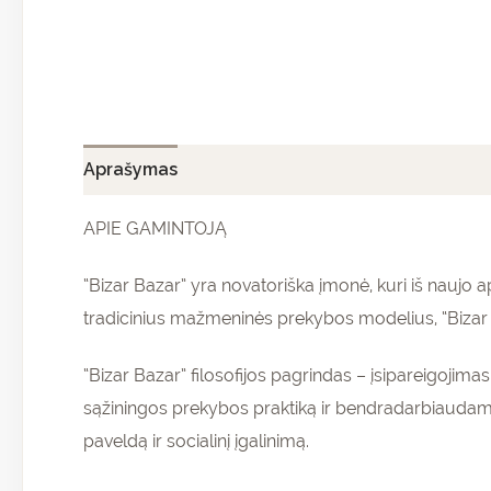
Aprašymas
Papildoma informacija
Atsiliepi
APIE GAMINTOJĄ
“Bizar Bazar” yra novatoriška įmonė, kuri iš nauj
tradicinius mažmeninės prekybos modelius, “Bizar B
“Bizar Bazar” filosofijos pagrindas – įsipareigojim
sąžiningos prekybos praktiką ir bendradarbiaudam
paveldą ir socialinį įgalinimą.