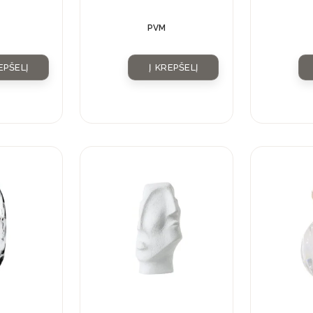
PVM
EPŠELĮ
Į KREPŠELĮ