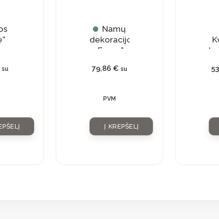
os
Namų
e”
dekoracijos
K
„Faces”
bu
79,86
€
5
su
su
na
k
PVM
EPŠELĮ
Į KREPŠELĮ