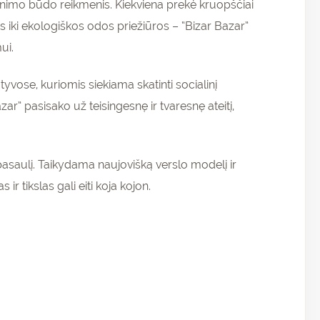
enimo būdo reikmenis. Kiekviena prekė kruopščiai
iki ekologiškos odos priežiūros – “Bizar Bazar”
ui.
atyvose, kuriomis siekiama skatinti socialinį
” pasisako už teisingesnę ir tvaresnę ateitį,
rų pasaulį. Taikydama naujovišką verslo modelį ir
r tikslas gali eiti koja kojon.