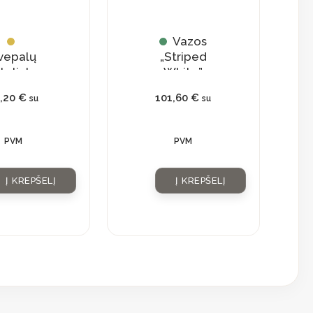
Vazos
vepalų
„Striped
teliukas
White”
su
3,20
€
101,60
€
su
su
tūraliu
ristalu
PVM
PVM
Į KREPŠELĮ
Į KREPŠELĮ