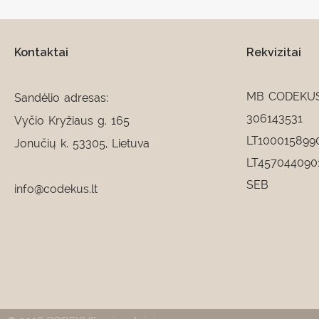
Kontaktai
Rekvizitai
MB CODEKU
Sandėlio adresas:
306143531
Vyčio Kryžiaus g. 165
LT100015899
Jonučių k. 53305, Lietuva
LT457044090
SEB
info@codekus.lt