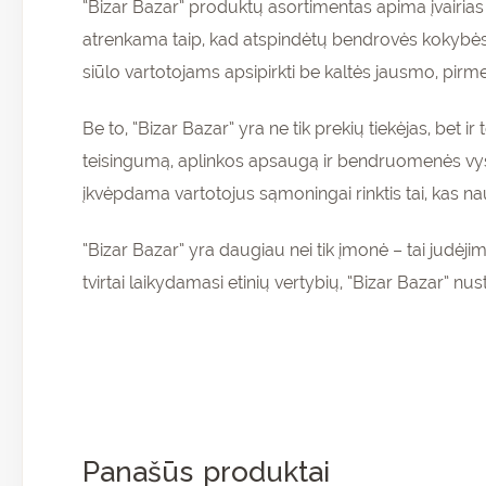
“Bizar Bazar” produktų asortimentas apima įvairias
atrenkama taip, kad atspindėtų bendrovės kokybės, 
siūlo vartotojams apsipirkti be kaltės jausmo, pirm
Be to, “Bizar Bazar” yra ne tik prekių tiekėjas, bet i
teisingumą, aplinkos apsaugą ir bendruomenės vysty
įkvėpdama vartotojus sąmoningai rinktis tai, kas na
“Bizar Bazar” yra daugiau nei tik įmonė – tai judėjima
tvirtai laikydamasi etinių vertybių, “Bizar Bazar” nus
Pr
ir 
nu
pir
Panašūs produktai