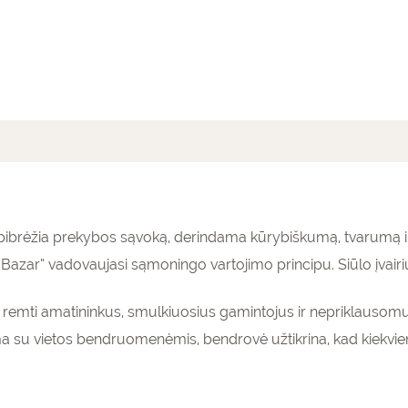
mai (0)
o apibrėžia prekybos sąvoką, derindama kūrybiškumą, tvarumą 
azar” vadovaujasi sąmoningo vartojimo principu. Siūlo įvairi
as remti amatininkus, smulkiuosius gamintojus ir nepriklausomu
a su vietos bendruomenėmis, bendrovė užtikrina, kad kiekvi