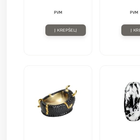
PVM
PVM
Į KREPŠELĮ
Į KR