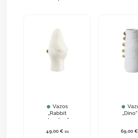
Vazos
Vaz
„Rabbit
„Dino”
standing”
49,00
€
69,00
su