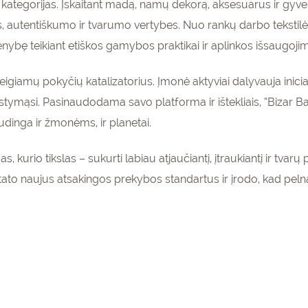
 kategorijas. Įskaitant madą, namų dekorą, aksesuarus ir gyv
autentiškumo ir tvarumo vertybes. Nuo rankų darbo tekstilės 
enybę teikiant etiškos gamybos praktikai ir aplinkos išsaugojim
r teigiamų pokyčių katalizatorius. Įmonė aktyviai dalyvauja inici
mąsi. Pasinaudodama savo platforma ir ištekliais, “Bizar Bazar
udinga ir žmonėms, ir planetai.
s, kurio tikslas – sukurti labiau atjaučiantį, įtraukiantį ir tva
tato naujus atsakingos prekybos standartus ir įrodo, kad pelnas i
enumeruokite
gaukite
15%
pirmam
olaidą
kinių krepšeliui!