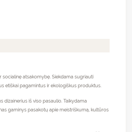
ir socialinę atsakomybę. Siekdama sugriauti
us etiškai pagamintus ir ekologiškus produktus.
s dizainerius iš viso pasaulio. Taikydama
enas gaminys pasakotų apie meistriškumą, kultūros