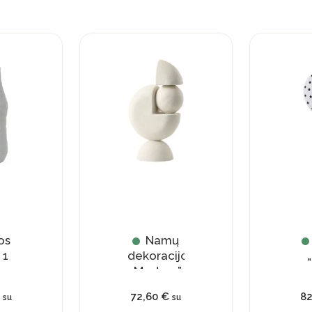
PRENUMERUOTI
os
Namų
 1
dekoracijos
„
„Modern”
€
72,60
€
8
su
su