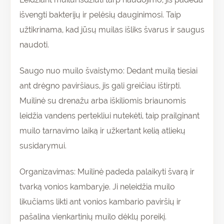
išvengti bakterijų ir pelėsių dauginimosi. Taip
užtikrinama, kad jūsų muilas išliks švarus ir saugus
naudoti.
Saugo nuo muilo švaistymo: Dedant muilą tiesiai
ant drėgno paviršiaus, jis gali greičiau ištirpti.
Muilinė su drenažu arba iškiliomis briaunomis
leidžia vandens pertekliui nutekėti, taip prailginant
muilo tarnavimo laiką ir užkertant kelią atliekų
susidarymui.
Organizavimas: Muilinė padeda palaikyti švarą ir
tvarką vonios kambaryje. Ji neleidžia muilo
likučiams likti ant vonios kambario paviršių ir
pašalina vienkartinių muilo dėklų poreikį.