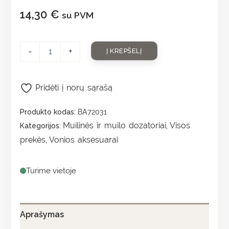
14,30
€
su PVM
-
+
Į KREPŠELĮ
Pridėti į norų sąrašą
Produkto kodas:
BA72031
Muilinės ir muilo dozatoriai
Visos
Kategorijos:
,
prekės
Vonios aksesuarai
,
Turime vietoje
Aprašymas