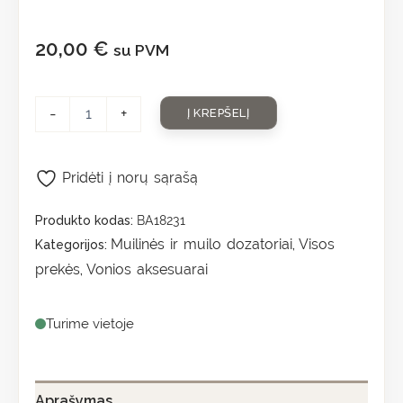
20,00
€
su PVM
-
+
Į KREPŠELĮ
Pridėti į norų sąrašą
Produkto kodas:
BA18231
Muilinės ir muilo dozatoriai
Visos
Kategorijos:
,
prekės
Vonios aksesuarai
,
Turime vietoje
Aprašymas