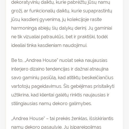
dekoratyvinių daiktų, kurie pabrėžtų jūsų namų
grožį, ar funkcionalių daiktų, kurie supaprastintų
jūsų kasdienį gyvenimą, jų kolekcijoje rasite
harmoningą abiejų šių dalykų derinį. Jų gaminiai
ne tik vizualiai patrauklūs, bet ir praktiški, todėl
idealiai tinka kasdieniam naudojimui.
Be to, „Andrea House” nuolat seka naujausias
interjero dizaino tendencijas ir dažnai atnaujina
savo gaminių pasiūlą, kad atitiktų besikeičiančius
vartotojų pageidavimus. Šis gebėjimas prisitaikyti
užtikrina, kad klientai galėtų rinktis naujausias ir
stilingiausias namų dekoro galimybes.
„Andrea House” – tai prekės ženklas, išsiskiriantis
namų dekoro pasaulyje. Jų įsipareigojimas