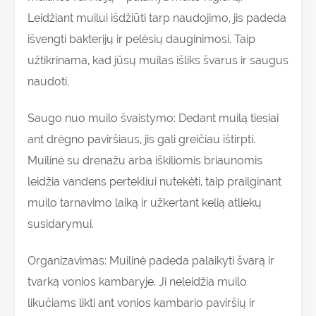
Leidžiant muilui išdžiūti tarp naudojimo, jis padeda
išvengti bakterijų ir pelėsių dauginimosi. Taip
užtikrinama, kad jūsų muilas išliks švarus ir saugus
naudoti.
Saugo nuo muilo švaistymo: Dedant muilą tiesiai
ant drėgno paviršiaus, jis gali greičiau ištirpti.
Muilinė su drenažu arba iškiliomis briaunomis
leidžia vandens pertekliui nutekėti, taip prailginant
muilo tarnavimo laiką ir užkertant kelią atliekų
susidarymui.
Organizavimas: Muilinė padeda palaikyti švarą ir
tvarką vonios kambaryje. Ji neleidžia muilo
likučiams likti ant vonios kambario paviršių ir