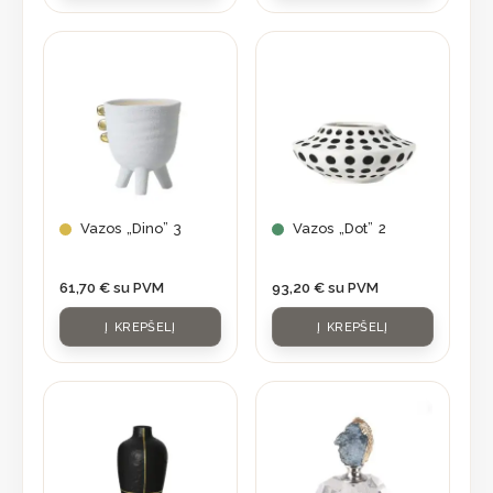
Vazos „Dino” 3
Vazos „Dot” 2
61,70
€
su PVM
93,20
€
su PVM
Į KREPŠELĮ
Į KREPŠELĮ