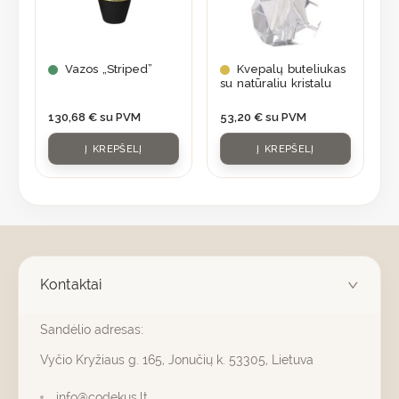
Vazos „Striped”
Kvepalų buteliukas
su natūraliu kristalu
130,68
€
su PVM
53,20
€
su PVM
Į KREPŠELĮ
Į KREPŠELĮ
Kontaktai
Sandėlio adresas:
Vyčio Kryžiaus g. 165, Jonučių k. 53305, Lietuva
info@codekus.lt