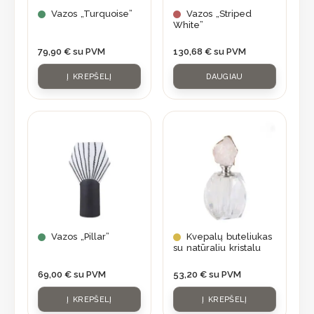
Vazos „Turquoise”
Vazos „Striped
White”
79,90
€
su PVM
130,68
€
su PVM
Į KREPŠELĮ
DAUGIAU
Vazos „Pillar”
Kvepalų buteliukas
su natūraliu kristalu
69,00
€
su PVM
53,20
€
su PVM
Į KREPŠELĮ
Į KREPŠELĮ