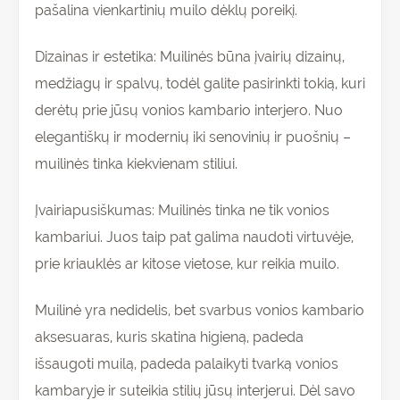
pašalina vienkartinių muilo dėklų poreikį.
Dizainas ir estetika: Muilinės būna įvairių dizainų,
medžiagų ir spalvų, todėl galite pasirinkti tokią, kuri
derėtų prie jūsų vonios kambario interjero. Nuo
elegantiškų ir modernių iki senovinių ir puošnių –
muilinės tinka kiekvienam stiliui.
Įvairiapusiškumas: Muilinės tinka ne tik vonios
kambariui. Juos taip pat galima naudoti virtuvėje,
prie kriauklės ar kitose vietose, kur reikia muilo.
Muilinė yra nedidelis, bet svarbus vonios kambario
aksesuaras, kuris skatina higieną, padeda
išsaugoti muilą, padeda palaikyti tvarką vonios
kambaryje ir suteikia stilių jūsų interjerui. Dėl savo