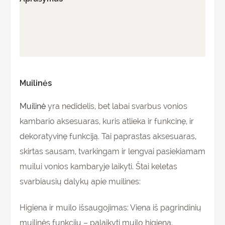
Papildoma informacija
Atsiliepimai (0)
Muilinės
Muilinė
yra nedidelis, bet labai svarbus vonios
kambario aksesuaras, kuris atlieka ir funkcinę, ir
dekoratyvinę funkciją. Tai paprastas aksesuaras,
skirtas sausam, tvarkingam ir lengvai pasiekiamam
muilui vonios kambaryje laikyti. Štai keletas
svarbiausių dalykų apie muilines:
Higiena ir muilo išsaugojimas: Viena iš pagrindinių
muilinės funkcijų – palaikyti muilo higieną.