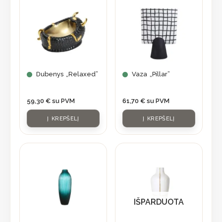
Dubenys „Relaxed”
Vaza „Pillar”
59,30
€
su PVM
61,70
€
su PVM
Į KREPŠELĮ
Į KREPŠELĮ
IŠPARDUOTA