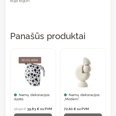
koja kojon.
Panašūs produktai
Original
Current
price
price
was:
is:
NUOLAIDA
56,90 €.
39,83 €.
Namų dekoracijos
Namų dekoracijos
Ąsotis
„Modern”
56,90
€
39,83
€
su PVM
72,60
€
su PVM