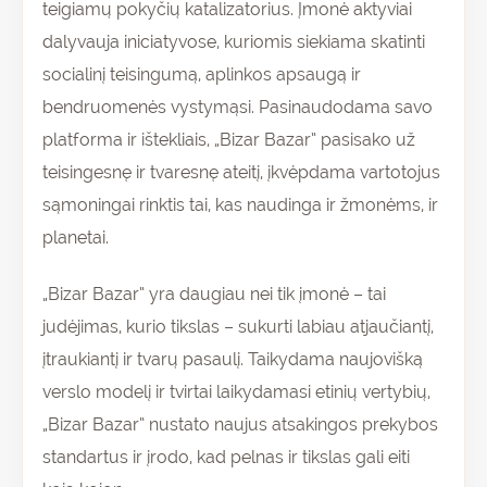
teigiamų pokyčių katalizatorius. Įmonė aktyviai
dalyvauja iniciatyvose, kuriomis siekiama skatinti
socialinį teisingumą, aplinkos apsaugą ir
bendruomenės vystymąsi. Pasinaudodama savo
platforma ir ištekliais, „Bizar Bazar” pasisako už
teisingesnę ir tvaresnę ateitį, įkvėpdama vartotojus
sąmoningai rinktis tai, kas naudinga ir žmonėms, ir
planetai.
„Bizar Bazar” yra daugiau nei tik įmonė – tai
judėjimas, kurio tikslas – sukurti labiau atjaučiantį,
įtraukiantį ir tvarų pasaulį. Taikydama naujovišką
verslo modelį ir tvirtai laikydamasi etinių vertybių,
„Bizar Bazar” nustato naujus atsakingos prekybos
standartus ir įrodo, kad pelnas ir tikslas gali eiti