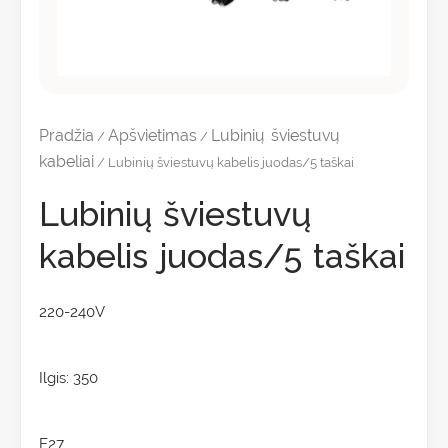
Pradžia
Apšvietimas
Lubinių šviestuvų
/
/
kabeliai
/ Lubinių šviestuvų kabelis juodas/5 taškai
Lubinių šviestuvų
kabelis juodas/5 taškai
220-240V
Ilgis: 350
E27