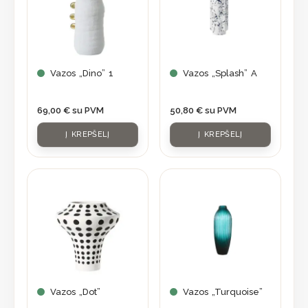
Vazos „Dino” 1
Vazos „Splash” A
69,00
€
su PVM
50,80
€
su PVM
Į KREPŠELĮ
Į KREPŠELĮ
Vazos „Dot”
Vazos „Turquoise”