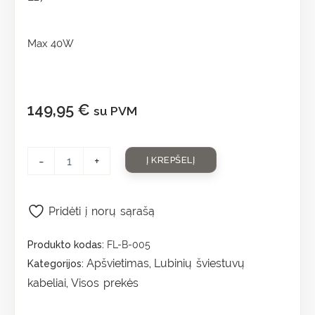
Max 40W
149,95
€
su PVM
-
+
Į KREPŠELĮ
Pridėti į norų sąrašą
Produkto kodas:
FL-B-005
Apšvietimas
Lubinių šviestuvų
Kategorijos:
,
kabeliai
Visos prekės
,