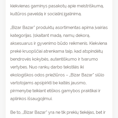
kiekvienas gaminys pasakotų apie meistriškumą,
kultūros paveldą ir socialinį įgalinimą.
„Bizar Bazar” produktų asortimentas apima įvairias
kategorijas. Įskaitant madą, namų dekorą,
aksesuarus ir gyvenimo būdo reikmenis. Kiekviena
prekė kruopščiai atrenkama taip, kad atspindėtų
bendrovės kokybės, autentiškumo ir tvarumo
vertybes. Nuo rankų darbo tekstilės iki
ekologiškos odos priežiūros – „Bizar Bazar” siūlo
vartotojams apsipirkti be kaltės jausmo,
pirmenybę teikiant etiškos gamybos praktikai ir
aplinkos išsaugojimui.
Be to, „Bizar Bazar” yra ne tik prekių tiekėjas, bet ir