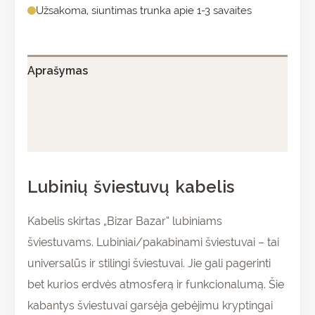
Užsakoma, siuntimas trunka apie 1-3 savaites
Aprašymas
Papildoma informacija
Atsiliepimai (0)
Lubinių šviestuvų kabelis
Kabelis skirtas „Bizar Bazar” lubiniams
šviestuvams. Lubiniai/pakabinami šviestuvai – tai
universalūs ir stilingi šviestuvai. Jie gali pagerinti
bet kurios erdvės atmosferą ir funkcionalumą. Šie
kabantys šviestuvai garsėja gebėjimu kryptingai