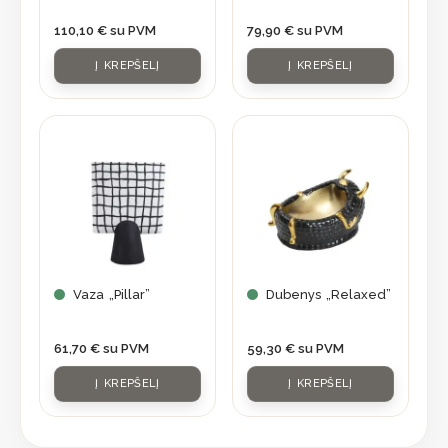
110,10
€
su PVM
79,90
€
su PVM
Į KREPŠELĮ
Į KREPŠELĮ
Vaza „Pillar”
Dubenys „Relaxed”
61,70
€
su PVM
59,30
€
su PVM
Į KREPŠELĮ
Į KREPŠELĮ