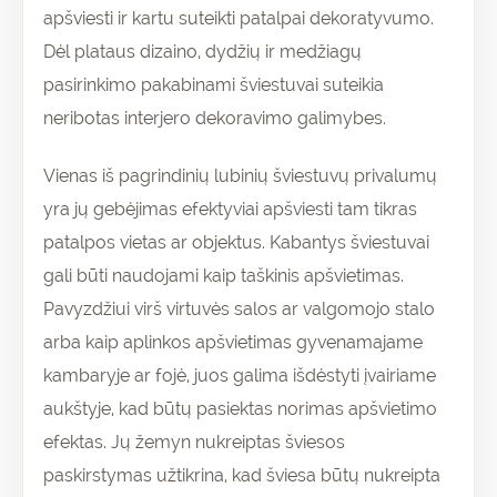
apšviesti ir kartu suteikti patalpai dekoratyvumo.
Dėl plataus dizaino, dydžių ir medžiagų
pasirinkimo pakabinami šviestuvai suteikia
neribotas interjero dekoravimo galimybes.
Vienas iš pagrindinių lubinių šviestuvų privalumų
yra jų gebėjimas efektyviai apšviesti tam tikras
patalpos vietas ar objektus. Kabantys šviestuvai
gali būti naudojami kaip taškinis apšvietimas.
Pavyzdžiui virš virtuvės salos ar valgomojo stalo
arba kaip aplinkos apšvietimas gyvenamajame
kambaryje ar fojė, juos galima išdėstyti įvairiame
aukštyje, kad būtų pasiektas norimas apšvietimo
efektas. Jų žemyn nukreiptas šviesos
paskirstymas užtikrina, kad šviesa būtų nukreipta