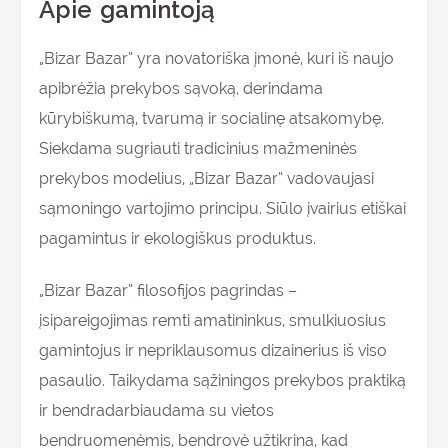
Apie gamintoją
„Bizar Bazar” yra novatoriška įmonė, kuri iš naujo
apibrėžia prekybos sąvoką, derindama
kūrybiškumą, tvarumą ir socialinę atsakomybę.
Siekdama sugriauti tradicinius mažmeninės
prekybos modelius, „Bizar Bazar” vadovaujasi
sąmoningo vartojimo principu. Siūlo įvairius etiškai
pagamintus ir ekologiškus produktus.
„Bizar Bazar” filosofijos pagrindas –
įsipareigojimas remti amatininkus, smulkiuosius
gamintojus ir nepriklausomus dizainerius iš viso
pasaulio. Taikydama sąžiningos prekybos praktiką
ir bendradarbiaudama su vietos
bendruomenėmis, bendrovė užtikrina, kad