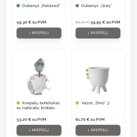
Dubenys „Relaxed”
Dubenys „Grey”
59,30
€
su PVM
84,70
€
59,95
€
su PVM
Į KREPŠELĮ
Į KREPŠELĮ
Kvepalų buteliukas
Vazos „Dino” 3
su natūraliu kristalu
53,20
€
su PVM
61,70
€
su PVM
Į KREPŠELĮ
Į KREPŠELĮ