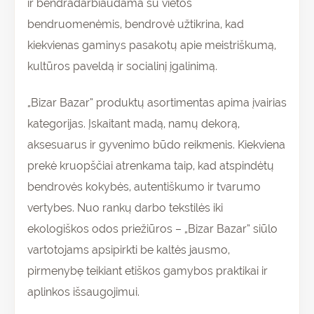
ir bendradarbiaudama su vietos
bendruomenėmis, bendrovė užtikrina, kad
kiekvienas gaminys pasakotų apie meistriškumą,
kultūros paveldą ir socialinį įgalinimą.
„Bizar Bazar” produktų asortimentas apima įvairias
kategorijas. Įskaitant madą, namų dekorą,
aksesuarus ir gyvenimo būdo reikmenis. Kiekviena
prekė kruopščiai atrenkama taip, kad atspindėtų
bendrovės kokybės, autentiškumo ir tvarumo
vertybes. Nuo rankų darbo tekstilės iki
ekologiškos odos priežiūros – „Bizar Bazar” siūlo
vartotojams apsipirkti be kaltės jausmo,
pirmenybę teikiant etiškos gamybos praktikai ir
aplinkos išsaugojimui.