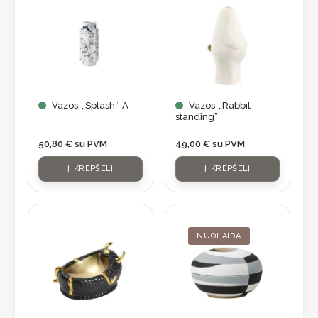
Vazos „Splash” A
Vazos „Rabbit
standing”
50,80
€
su PVM
49,00
€
su PVM
Į KREPŠELĮ
Į KREPŠELĮ
Original
Current
price
price
was:
is:
NUOLAIDA
84,70 €.
59,95 €.