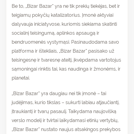
Be to, „Bizar Bazar” yra ne tik prekių tiekėjas, bet ir
teigiamų pokyčių katalizatorius. Įmonė aktyviai
dalyvauja iniciatyvose, kuriomis siekiama skatinti
socialinį teisingumą, aplinkos apsaugą ir
bendruomenės vystymąsi. Pasinaudodama savo
platforma ir ištekliais, „Bizar Bazar” pasisako už
teisingesnę ir tvaresnę ateitį, įkvėpdama vartotojus
sąmoningai rinktis tai, kas naudinga ir žmonėms, ir
planetai.
„Bizar Bazar” yra daugiau nei tik įmonė – tai
judėjimas, kurio tikslas – sukurti labiau atjaučiantį,
įtraukiantį ir tvarų pasaulį. Taikydama naujovišką
verslo modelį ir tvirtai laikydamasi etinių vertybių,
„Bizar Bazar” nustato naujus atsakingos prekybos