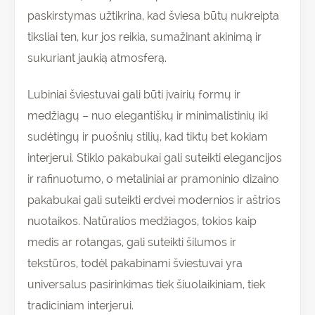
paskirstymas užtikrina, kad šviesa būtų nukreipta
tiksliai ten, kur jos reikia, sumažinant akinimą ir
sukuriant jaukią atmosferą.
Lubiniai šviestuvai gali būti įvairių formų ir
medžiagų – nuo elegantiškų ir minimalistinių iki
sudėtingų ir puošnių stilių, kad tiktų bet kokiam
interjerui. Stiklo pakabukai gali suteikti elegancijos
ir rafinuotumo, o metaliniai ar pramoninio dizaino
pakabukai gali suteikti erdvei modernios ir aštrios
nuotaikos. Natūralios medžiagos, tokios kaip
medis ar rotangas, gali suteikti šilumos ir
tekstūros, todėl pakabinami šviestuvai yra
universalus pasirinkimas tiek šiuolaikiniam, tiek
tradiciniam interjerui.