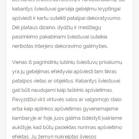
kabantys šviestuvai garsėja gebėjimu kryptingai
apšviesti ir kartu suteikti patalpai dekoratyvumo.
Dėl plataus dizaino, dydžių ir medžiagų
pasirinkimo pakabinami šviestuvai suteikia
neribotas interjero dekoravimo galimybes.
Vienas iš pagrindinių lubinių šviestuvų privalumų
yra jų gebėjimas efektyviai apšviesti tam tikras
patalpos vietas ar objektus. Kabantys šviestuvai
gali būti naudojami kaip taškinis apšvietimas.
Pavyzdžiui virš virtuvės salos ar valgomojo stalo
arba kaip aplinkos apšvietimas gyvenamajame
kambaryje ar fojė, juos galima išdėstyti įvairiame
aukštyje, kad būtų pasiektas norimas apšvietimo
efektas. Jų žemyn nukreiptas šviesos