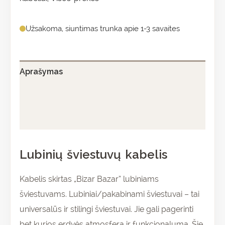
Užsakoma, siuntimas trunka apie 1-3 savaites
Aprašymas
Papildoma informacija
Atsiliepimai (0)
Lubinių šviestuvų kabelis
Kabelis skirtas „Bizar Bazar” lubiniams
šviestuvams. Lubiniai/pakabinami šviestuvai – tai
universalūs ir stilingi šviestuvai. Jie gali pagerinti
bet kurios erdvės atmosferą ir funkcionalumą. Šie