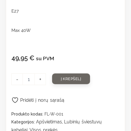
E27
Max 40W
49,95
€
su PVM
-
+
Į KREPŠELĮ
Pridėti į norų sąrašą
Produkto kodas:
FL-W-001
Apšvietimas
Lubinių šviestuvų
Kategorijos:
,
kabeliai
Visos prekės
,