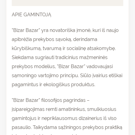
APIE GAMINTOJĄ
“Bizar Bazar” yra novatoriška įmonė, kuri iš naujo
apibrėžia prekybos sąvoką, derindama
kūrybiškumą, tvarumą ir socialinę atsakomybę.
Siekdama sugriauti tradicinius mažmeninės
prekybos modelius, “Bizar Bazar” vadovaujasi
sąmoningo vartojimo principu. Siūlo įvairius etiškai
pagamintus ir ekologiškus produktus.
“Bizar Bazar” filosofijos pagrindas –
įsipareigojimas remti amatininkus, smulkiuosius
gamintojus ir nepriklausomus dizainerius iš viso
pasaulio. Taikydama sąžiningos prekybos praktiką