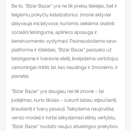
Be to, “Bizar Bazar” yra ne tik prekių tiekėjas, bet ir
teigiamų pokyčių katalizatorius. Įmonė aktyviai
dalyvauja iniciatyvose, kuriomis siekiama skatinti
socialinį teisingumą, aplinkos apsaugą ir
bendruomenės vystymąsi. Pasinaudodama savo
platforma ir ištekliais, “Bizar Bazar” pasisako už
teisingesnę ir tvaresnę ateitį, įkvėpdama vartotojus
sąmoningai rinktis tai, kas naudinga ir žmonėms, ir
planetai.
“Bizar Bazar” yra daugiau nei tik įmonė – tai
judėjimas, kurio tikslas – sukurti labiau atjaučiantį,
įtraukiantį ir tvarų pasaulį. Taikydama naujovišką
verslo modelį ir tvirtai laikydamasi etinių vertybių,
“Bizar Bazar” nustato naujus atsakingos prekybos