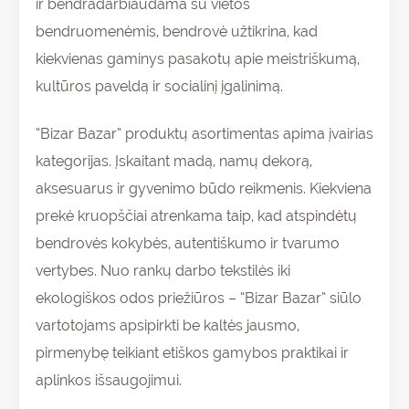
ir bendradarbiaudama su vietos
bendruomenėmis, bendrovė užtikrina, kad
kiekvienas gaminys pasakotų apie meistriškumą,
kultūros paveldą ir socialinį įgalinimą.
“Bizar Bazar” produktų asortimentas apima įvairias
kategorijas. Įskaitant madą, namų dekorą,
aksesuarus ir gyvenimo būdo reikmenis. Kiekviena
prekė kruopščiai atrenkama taip, kad atspindėtų
bendrovės kokybės, autentiškumo ir tvarumo
vertybes. Nuo rankų darbo tekstilės iki
ekologiškos odos priežiūros – “Bizar Bazar” siūlo
vartotojams apsipirkti be kaltės jausmo,
pirmenybę teikiant etiškos gamybos praktikai ir
aplinkos išsaugojimui.