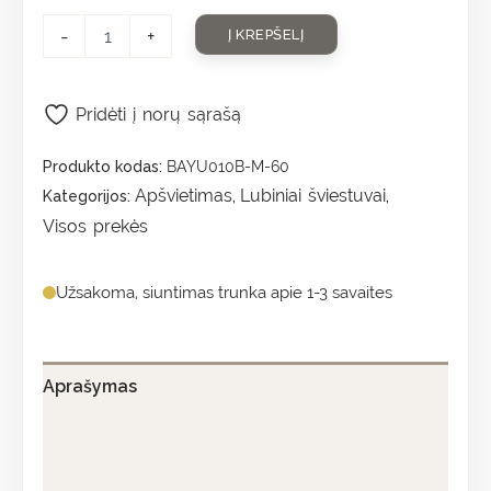
-
+
Į KREPŠELĮ
Pridėti į norų sąrašą
Produkto kodas:
BAYU010B-M-60
Apšvietimas
Lubiniai šviestuvai
Kategorijos:
,
,
Visos prekės
Užsakoma, siuntimas trunka apie 1-3 savaites
Aprašymas
Papildoma informacija
Atsiliepimai (0)