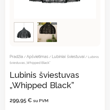
Pradžia
Apšvietimas
Lubiniai šviestuvai
/
/
/ Lubinis
šviestuvas „Whipped Black”
Lubinis šviestuvas
„Whipped Black”
299,95
€
su PVM