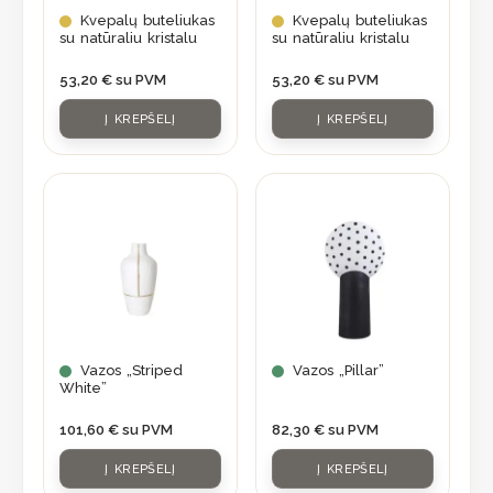
Kvepalų buteliukas
Kvepalų buteliukas
su natūraliu kristalu
su natūraliu kristalu
53,20
€
su PVM
53,20
€
su PVM
Į KREPŠELĮ
Į KREPŠELĮ
Vazos „Striped
Vazos „Pillar”
White”
101,60
€
su PVM
82,30
€
su PVM
Į KREPŠELĮ
Į KREPŠELĮ