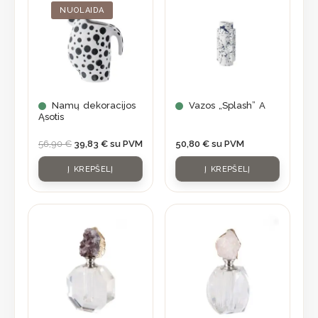
was:
is:
NUOLAIDA
56,90 €.
39,83 €.
Namų dekoracijos
Vazos „Splash” A
Ąsotis
56,90
€
39,83
€
su PVM
50,80
€
su PVM
Į KREPŠELĮ
Į KREPŠELĮ