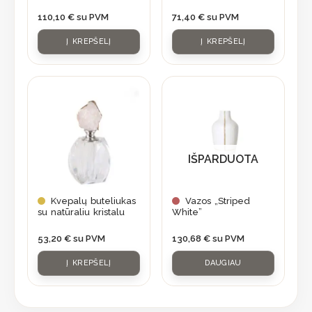
110,10
€
su PVM
71,40
€
su PVM
Į KREPŠELĮ
Į KREPŠELĮ
IŠPARDUOTA
Kvepalų buteliukas
Vazos „Striped
su natūraliu kristalu
White”
53,20
€
su PVM
130,68
€
su PVM
Į KREPŠELĮ
DAUGIAU