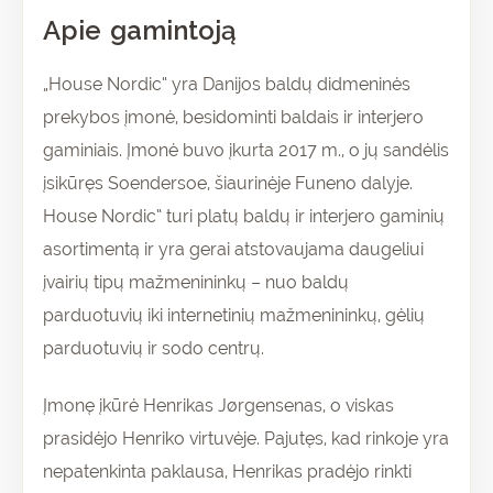
Apie gamintoją
„House Nordic“ yra Danijos baldų didmeninės
prekybos įmonė, besidominti baldais ir interjero
gaminiais. Įmonė buvo įkurta 2017 m., o jų sandėlis
įsikūręs Soendersoe, šiaurinėje Funeno dalyje.
House Nordic“ turi platų baldų ir interjero gaminių
asortimentą ir yra gerai atstovaujama daugeliui
įvairių tipų mažmenininkų – nuo baldų
parduotuvių iki internetinių mažmenininkų, gėlių
parduotuvių ir sodo centrų.
Įmonę įkūrė Henrikas Jørgensenas, o viskas
prasidėjo Henriko virtuvėje. Pajutęs, kad rinkoje yra
nepatenkinta paklausa, Henrikas pradėjo rinkti