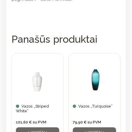
Panašūs produktai
Vazos „Striped
Vazos „Turquoise”
White”
101,60
€
su PVM
79,90
€
su PVM