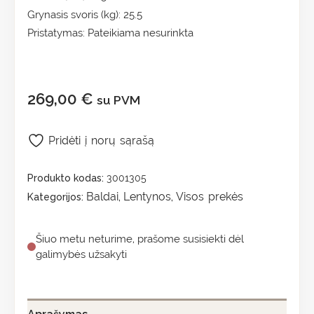
Grynasis svoris (kg): 25.5
Pristatymas: Pateikiama nesurinkta
269,00
€
su PVM
Pridėti į norų sąrašą
Produkto kodas:
3001305
Baldai
Lentynos
Visos prekės
Kategorijos:
,
,
Šiuo metu neturime, prašome susisiekti dėl
galimybės užsakyti