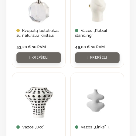
Kvepalų buteliukas
Vazos „Rabbit
su natūraliu kristalu
standing”
53,20
€
su PVM
49,00
€
su PVM
Į KREPŠELĮ
Į KREPŠELĮ
Vazos „Dot”
Vazos „Links” 4