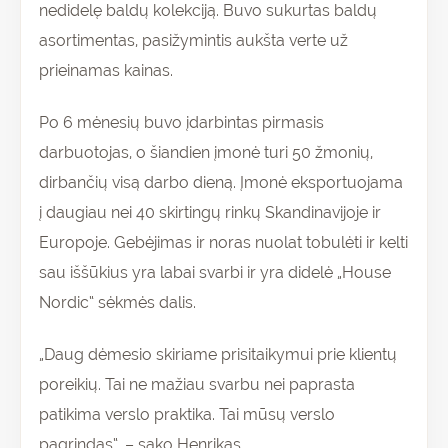
nedidelę baldų kolekciją. Buvo sukurtas baldų
asortimentas, pasižymintis aukšta verte už
prieinamas kainas.
Po 6 mėnesių buvo įdarbintas pirmasis
darbuotojas, o šiandien įmonė turi 50 žmonių,
dirbančių visą darbo dieną. Įmonė eksportuojama
į daugiau nei 40 skirtingų rinkų Skandinavijoje ir
Europoje. Gebėjimas ir noras nuolat tobulėti ir kelti
sau iššūkius yra labai svarbi ir yra didelė „House
Nordic“ sėkmės dalis.
„Daug dėmesio skiriame prisitaikymui prie klientų
poreikių. Tai ne mažiau svarbu nei paprasta
patikima verslo praktika. Tai mūsų verslo
pagrindas“, – sako Henrikas.