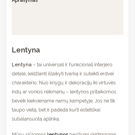
Aprašymas
Papildoma informacija
Atsiliepimai (0)
Lentyna
Lentyna
– tai universali ir funkcionali interjero
detalė, leidžianti išlaikyti tvarką ir suteikti erdvei
charakterio. Nuo knygų ir dekoracijų iki virtuvės
indų ar vonios reikmenų – lentynos pritaikomos
beveik kiekviename namų kampelyje. Jos ne tik
taupo vietą, bet ir padeda kurti estetiškai
subalansuotą aplinką.
Mūsų siūlomos
lentynos
pasižymi skirtingomis