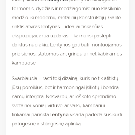
formomis, dydžiais ir medžiagomis: nuo klasikinio
medžio iki modernių metalinių konstrukcijų. Galite
rinktis atviras lentynas – idealiai tinkančias
ekspozicijai, arba uždaras – kai norisi paslėpti
daiktus nuo akių. Lentynos gali būti montuojamos
prie sienos, statomos ant grindų ar net kabinamos
kampuose.
Svarbiausia – rasti tokį dizainą, kuris ne tik atitiktų
jūsų poreikius, bet ir harmoningai įsilietų į bendrą
namų interjerą. Nesvarbu, ar ieškote sprendimo
svetainei, voniai, virtuvei ar vaikų kambariui –
tinkamai parinkta
lentyna
visada padeda susikurti
patogesnę ir stilingesnę aplinką.