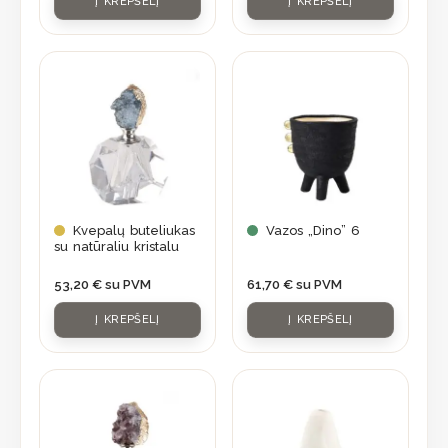
Į KREPŠELĮ
Į KREPŠELĮ
Kvepalų buteliukas
Vazos „Dino” 6
su natūraliu kristalu
53,20
€
su PVM
61,70
€
su PVM
Į KREPŠELĮ
Į KREPŠELĮ