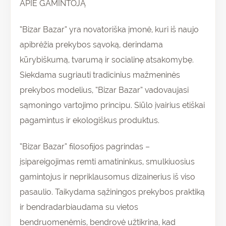
APIE GAMINTOJĄ
“Bizar Bazar” yra novatoriška įmonė, kuri iš naujo
apibrėžia prekybos sąvoką, derindama
kūrybiškumą, tvarumą ir socialinę atsakomybę.
Siekdama sugriauti tradicinius mažmeninės
prekybos modelius, “Bizar Bazar” vadovaujasi
sąmoningo vartojimo principu. Siūlo įvairius etiškai
pagamintus ir ekologiškus produktus.
“Bizar Bazar” filosofijos pagrindas –
įsipareigojimas remti amatininkus, smulkiuosius
gamintojus ir nepriklausomus dizainerius iš viso
pasaulio. Taikydama sąžiningos prekybos praktiką
ir bendradarbiaudama su vietos
bendruomenėmis, bendrovė užtikrina, kad