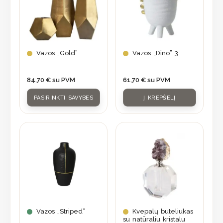
multiple
variants.
The
options
may
Vazos „Gold”
Vazos „Dino” 3
be
chosen
84,70
€
su PVM
61,70
€
su PVM
on
PASIRINKTI SAVYBES
Į KREPŠELĮ
the
product
page
Vazos „Striped”
Kvepalų buteliukas
su natūraliu kristalu