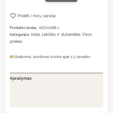
Pridėti į norų sąrašą
Produkto kodas:
JAES006B-L
Indai
Lėkštės ir dubenėliai
Visos
Kategorijos:
,
,
prekės
Užsakoma, siuntimas trunka apie 1-3 savaites
Aprašymas
Papildoma informacija
Atsiliepimai (0)