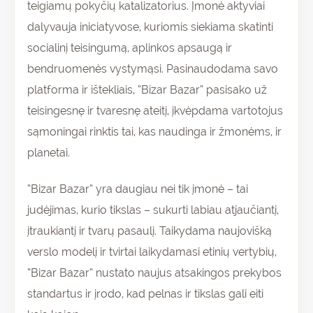
teigiamų pokyčių katalizatorius. Įmonė aktyviai
dalyvauja iniciatyvose, kuriomis siekiama skatinti
socialinį teisingumą, aplinkos apsaugą ir
bendruomenės vystymąsi. Pasinaudodama savo
platforma ir ištekliais, “Bizar Bazar” pasisako už
teisingesnę ir tvaresnę ateitį, įkvėpdama vartotojus
sąmoningai rinktis tai, kas naudinga ir žmonėms, ir
planetai.
“Bizar Bazar” yra daugiau nei tik įmonė – tai
judėjimas, kurio tikslas – sukurti labiau atjaučiantį,
įtraukiantį ir tvarų pasaulį. Taikydama naujovišką
verslo modelį ir tvirtai laikydamasi etinių vertybių,
“Bizar Bazar” nustato naujus atsakingos prekybos
standartus ir įrodo, kad pelnas ir tikslas gali eiti