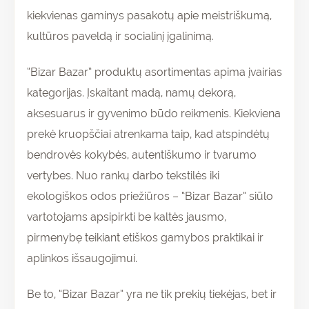
kiekvienas gaminys pasakotų apie meistriškumą,
kultūros paveldą ir socialinį įgalinimą.
“Bizar Bazar” produktų asortimentas apima įvairias
kategorijas. Įskaitant madą, namų dekorą,
aksesuarus ir gyvenimo būdo reikmenis. Kiekviena
prekė kruopščiai atrenkama taip, kad atspindėtų
bendrovės kokybės, autentiškumo ir tvarumo
vertybes. Nuo rankų darbo tekstilės iki
ekologiškos odos priežiūros – “Bizar Bazar” siūlo
vartotojams apsipirkti be kaltės jausmo,
pirmenybę teikiant etiškos gamybos praktikai ir
aplinkos išsaugojimui.
Be to, “Bizar Bazar” yra ne tik prekių tiekėjas, bet ir