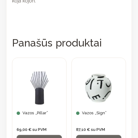
koja kojon.
Panašūs produktai
Vazos „Pillar”
Vazos „Sign”
69,00
€
su PVM
87,10
€
su PVM