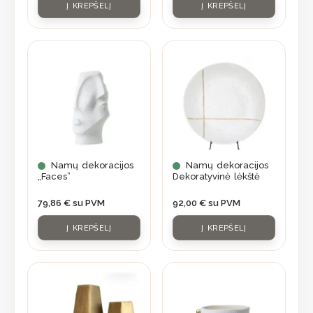
Į KREPŠELĮ
Į KREPŠELĮ
Namų dekoracijos
Namų dekoracijos
„Faces”
Dekoratyvinė lėkštė
79,86
€
su PVM
92,00
€
su PVM
Į KREPŠELĮ
Į KREPŠELĮ
This
product
has