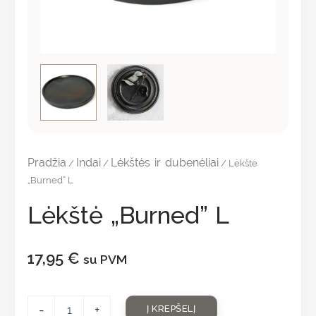
Pradžia
Indai
Lėkštės ir dubenėliai
/
/
/ Lėkštė
„Burned” L
Lėkštė „Burned” L
17,95
€
su PVM
-
+
Į KREPŠELĮ