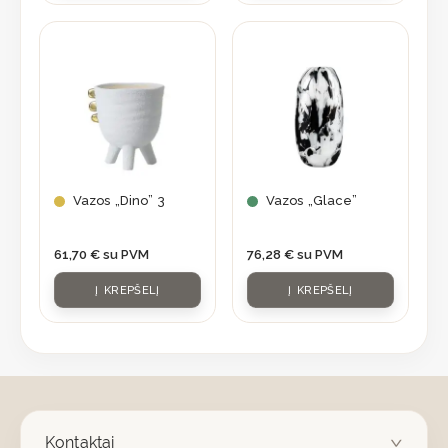
Vazos „Dino” 3
Vazos „Glace”
61,70
€
su PVM
76,28
€
su PVM
Į KREPŠELĮ
Į KREPŠELĮ
Kontaktai