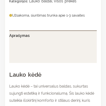
Lauko baldai
Visos prekės
Kategorijos:
,
Užsakoma, siuntimas trunka apie 1-3 savaites
Aprašymas
Papildoma informacija
Atsiliepimai (0)
Lauko kėdė
Lauko kėdė – tai universalus baldas, sukurtas
sujungti estetiką ir funkcionalumą. Šis lauko kėdė
suteikia išskirtinį komforto ir stiliaus derinį, kuris