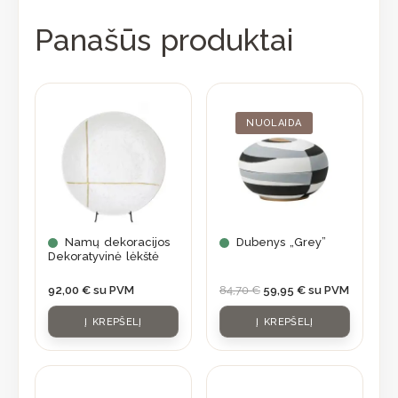
Panašūs produktai
Original
Current
price
price
was:
is:
NUOLAIDA
84,70 €.
59,95 €.
Namų dekoracijos
Dubenys „Grey”
Dekoratyvinė lėkštė
92,00
€
su PVM
84,70
€
59,95
€
su PVM
Į KREPŠELĮ
Į KREPŠELĮ