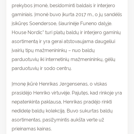
prekybos įmonė, besidominti baldais ir interjero
gaminiais. Įmonė buvo įkurta 2017 m., o jų sandėlis
įsikūręs Soendersoe, šiaurinėje Funeno dalyje.
House Nordic“ turi platų baldų ir interjero gaminių
asortimentą ir yra gerai atstovaujama daugeliui
įvairių tipų mažmenininkų – nuo baldų
parduotuvių iki internetinių mažmenininkų, gėlių
parduotuvių ir sodo centrų.
Įmonę įkūrė Henrikas Jørgensenas, o viskas
prasidėjo Henriko virtuvėje. Pajutęs, kad rinkoje yra
nepatenkinta paklausa, Henrikas pradėjo rinkti
nedidelę baldų kolekciją. Buvo sukurtas baldų
asortimentas, pasižymintis aukšta verte už
prieinamas kainas.