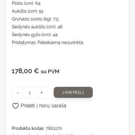
Plotis (cm): 64
Aukštis (cm): 91
Grynasis svoris (kg): 7.5
Sėdynės aukštis (cm): 46
Sėdynės gylis (cm): 44
Pristatymas: Pateikiama nesurinkta
178,00
€
su PVM
-
+
Į KREPŠELĮ
Pridėti į norų sąrašą
Produkto kodas:
7801170