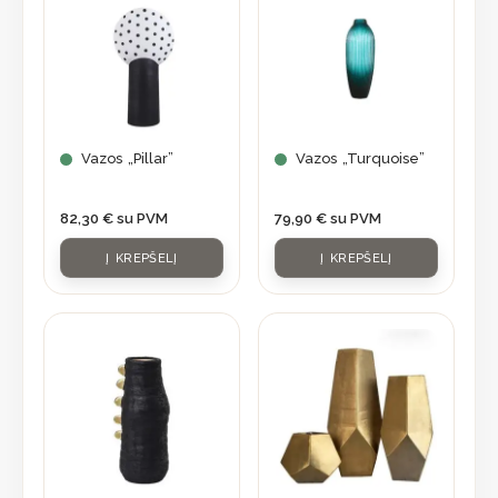
Vazos „Pillar”
Vazos „Turquoise”
82,30
€
su PVM
79,90
€
su PVM
Į KREPŠELĮ
Į KREPŠELĮ
This
product
has
multiple
variants.
The
options