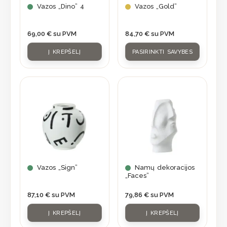
may
Vazos „Dino” 4
Vazos „Gold”
be
chosen
69,00
€
su PVM
84,70
€
su PVM
on
Į KREPŠELĮ
PASIRINKTI SAVYBES
the
product
page
Vazos „Sign”
Namų dekoracijos
„Faces”
87,10
€
su PVM
79,86
€
su PVM
Į KREPŠELĮ
Į KREPŠELĮ