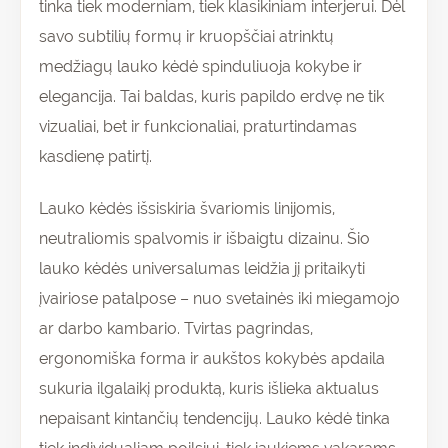
tinka tiek moderniam, tiek klasikiniam interjerui. Dėl
savo subtilių formų ir kruopščiai atrinktų
medžiagų lauko kėdė spinduliuoja kokybe ir
elegancija. Tai baldas, kuris papildo erdvę ne tik
vizualiai, bet ir funkcionaliai, praturtindamas
kasdienę patirtį.
Lauko kėdės išsiskiria švariomis linijomis,
neutraliomis spalvomis ir išbaigtu dizainu. Šio
lauko kėdės universalumas leidžia jį pritaikyti
įvairiose patalpose – nuo svetainės iki miegamojo
ar darbo kambario. Tvirtas pagrindas,
ergonomiška forma ir aukštos kokybės apdaila
sukuria ilgalaikį produktą, kuris išlieka aktualus
nepaisant kintančių tendencijų. Lauko kėdė tinka