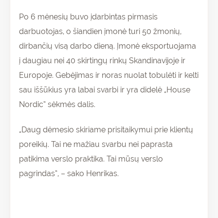
Po 6 mėnesių buvo įdarbintas pirmasis
darbuotojas, o šiandien įmonė turi 50 žmonių,
dirbančių visą darbo dieną. Įmonė eksportuojama
į daugiau nei 40 skirtingų rinkų Skandinavijoje ir
Europoje. Gebėjimas ir noras nuolat tobulėti ir kelti
sau iššūkius yra labai svarbi ir yra didelė „House
Nordic“ sėkmės dalis.
„Daug dėmesio skiriame prisitaikymui prie klientų
poreikių. Tai ne mažiau svarbu nei paprasta
patikima verslo praktika. Tai mūsų verslo
pagrindas“, – sako Henrikas.