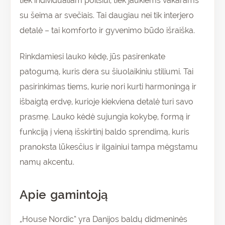
tiek individualiam poilsiui, tiek jaukiems vakarams
su šeima ar svečiais. Tai daugiau nei tik interjero
detalė – tai komforto ir gyvenimo būdo išraiška.
Rinkdamiesi lauko kėdę, jūs pasirenkate
patogumą, kuris dera su šiuolaikiniu stiliumi. Tai
pasirinkimas tiems, kurie nori kurti harmoningą ir
išbaigtą erdvę, kurioje kiekviena detalė turi savo
prasmę. Lauko kėdė sujungia kokybę, formą ir
funkciją į vieną išskirtinį baldo sprendimą, kuris
pranoksta lūkesčius ir ilgainiui tampa mėgstamu
namų akcentu.
Apie gamintoją
„House Nordic“ yra Danijos baldų didmeninės