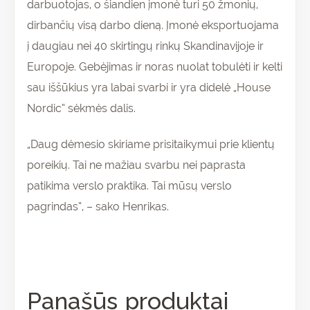
darbuotojas, o šiandien įmonė turi 50 žmonių,
dirbančių visą darbo dieną. Įmonė eksportuojama
į daugiau nei 40 skirtingų rinkų Skandinavijoje ir
Europoje. Gebėjimas ir noras nuolat tobulėti ir kelti
sau iššūkius yra labai svarbi ir yra didelė „House
Nordic“ sėkmės dalis.
„Daug dėmesio skiriame prisitaikymui prie klientų
poreikių. Tai ne mažiau svarbu nei paprasta
patikima verslo praktika. Tai mūsų verslo
pagrindas“, – sako Henrikas.
Panašūs produktai