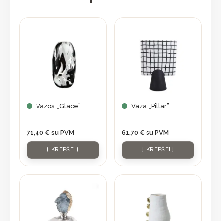
Vazos „Glace”
Vaza „Pillar”
71,40
€
su PVM
61,70
€
su PVM
Į KREPŠELĮ
Į KREPŠELĮ