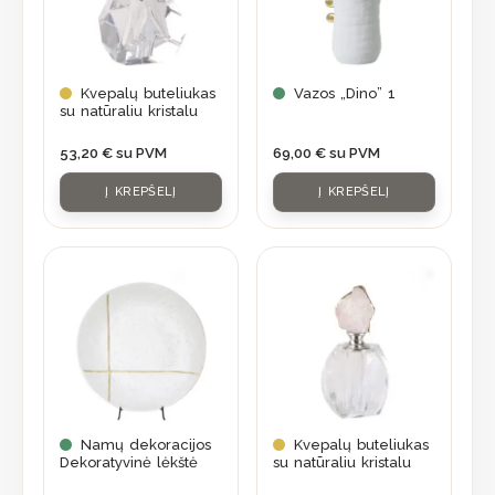
Kvepalų buteliukas
Vazos „Dino” 1
su natūraliu kristalu
53,20
€
su PVM
69,00
€
su PVM
Į KREPŠELĮ
Į KREPŠELĮ
Namų dekoracijos
Kvepalų buteliukas
Dekoratyvinė lėkštė
su natūraliu kristalu