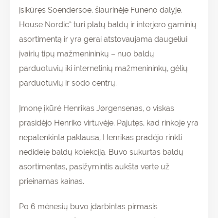
įsikūręs Soendersoe, šiaurinėje Funeno dalyje.
House Nordic“ turi platų baldų ir interjero gaminių
asortimentą ir yra gerai atstovaujama daugeliui
įvairių tipų mažmenininkų – nuo baldų
parduotuvių iki internetinių mažmenininkų, gėlių
parduotuvių ir sodo centrų.
Įmonę įkūrė Henrikas Jørgensenas, o viskas
prasidėjo Henriko virtuvėje. Pajutęs, kad rinkoje yra
nepatenkinta paklausa, Henrikas pradėjo rinkti
nedidelę baldų kolekciją. Buvo sukurtas baldų
asortimentas, pasižymintis aukšta verte už
prieinamas kainas.
Po 6 mėnesių buvo įdarbintas pirmasis