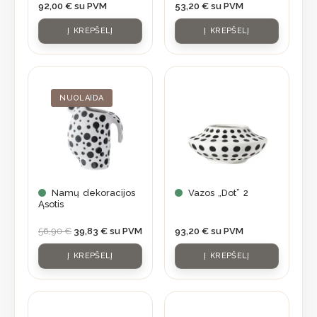
92,00
€
su PVM
53,20
€
su PVM
Į KREPŠELĮ
Į KREPŠELĮ
Original
Current
price
price
was:
is:
NUOLAIDA
56,90 €.
39,83 €.
Namų dekoracijos
Vazos „Dot” 2
Ąsotis
56,90
€
39,83
€
su PVM
93,20
€
su PVM
Į KREPŠELĮ
Į KREPŠELĮ