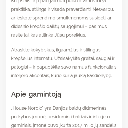
Krepšelis taip pat gali būti puiki dovanos idėja –
praktiška, stilinga ir visada praverčianti. Nesvarbu,
ar ieškote sprendimo smulkmenoms susidėti, ar
didesnio krepšio daiktų saugojimui – pas mus
rasite tai, kas atitinka Jūsų poreikius.
Atraskite kokybiškus, ilgaamžius ir stilingus
krepšelius internetu. Užsisakykite greitai, saugiai ir
patogiai – ir papuoškite savo namus funkcionaliais
interjero akcentais, kurie kuria jaukią kasdienybę.
Apie gamintoją
„House Nordic“ yra Danijos baldų didmeninės
prekybos įmonė, besidominti baldais ir interjero
gaminiais. Įmonė buvo įkurta 2017 m., o jų sandėlis