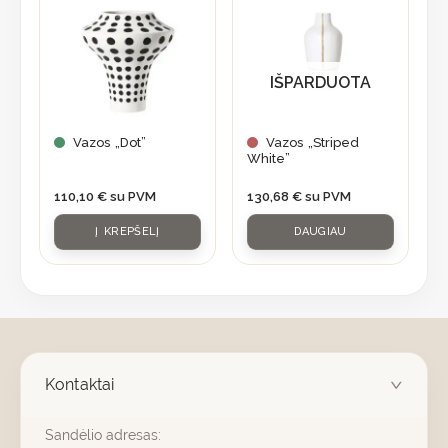
IŠPARDUOTA
Vazos „Dot”
Vazos „Striped
White”
110,10
€
su PVM
130,68
€
su PVM
Į KREPŠELĮ
DAUGIAU
Kontaktai
Sandėlio adresas: