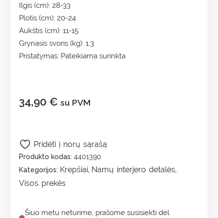
Ilgis (cm): 28-33
Plotis (cm): 20-24
Aukštis (cm): 11-15
Grynasis svoris (kg): 1.3
Pristatymas: Pateikiama surinkta
34,90
€
su PVM
Pridėti į norų sąrašą
Produkto kodas:
4401390
Krepšiai
Namų interjero detalės
Kategorijos:
,
,
Visos prekės
Šiuo metu neturime, prašome susisiekti dėl