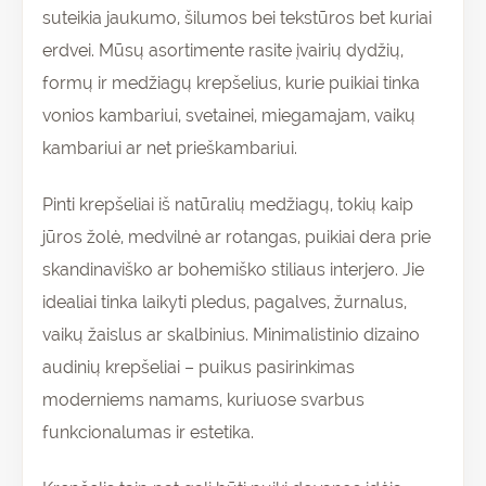
suteikia jaukumo, šilumos bei tekstūros bet kuriai
erdvei. Mūsų asortimente rasite įvairių dydžių,
formų ir medžiagų krepšelius, kurie puikiai tinka
vonios kambariui, svetainei, miegamajam, vaikų
kambariui ar net prieškambariui.
Pinti krepšeliai iš natūralių medžiagų, tokių kaip
jūros žolė, medvilnė ar rotangas, puikiai dera prie
skandinaviško ar bohemiško stiliaus interjero. Jie
idealiai tinka laikyti pledus, pagalves, žurnalus,
vaikų žaislus ar skalbinius. Minimalistinio dizaino
audinių krepšeliai – puikus pasirinkimas
moderniems namams, kuriuose svarbus
funkcionalumas ir estetika.