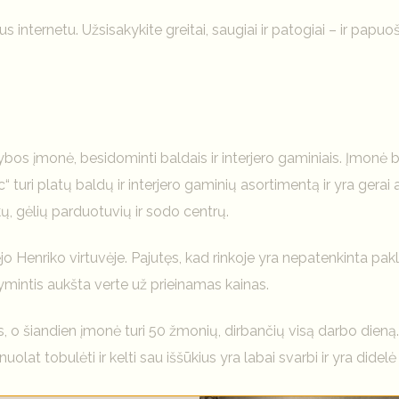
ius internetu. Užsisakykite greitai, saugiai ir patogiai – ir papu
s įmonė, besidominti baldais ir interjero gaminiais. Įmonė buv
 turi platų baldų ir interjero gaminių asortimentą ir yra gera
ų, gėlių parduotuvių ir sodo centrų.
o Henriko virtuvėje. Pajutęs, kad rinkoje yra nepatenkinta pak
ymintis aukšta verte už prieinamas kainas.
 o šiandien įmonė turi 50 žmonių, dirbančių visą darbo dieną
nuolat tobulėti ir kelti sau iššūkius yra labai svarbi ir yra did