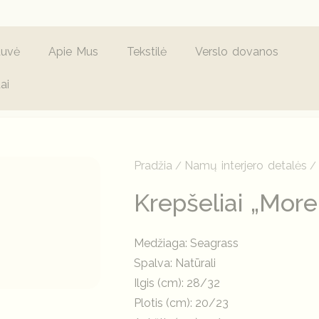
tuvė
Apie Mus
Tekstilė
Verslo dovanos
ai
Pradžia
Namų interjero detalės
/
Krepšeliai „Morel
Medžiaga: Seagrass
Spalva: Natūrali
Ilgis (cm): 28/32
Plotis (cm): 20/23