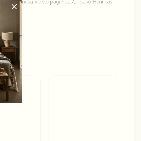
ktika. Tai mūsų verslo pagrindas“, – sako Henrikas.