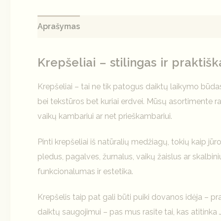
Aprašymas
Papildoma informacija
Atsiliepi
Krepšeliai – stilingas ir prakti
Krepšeliai – tai ne tik patogus daiktų laikymo būdas
bei tekstūros bet kuriai erdvei. Mūsų asortimente ra
vaikų kambariui ar net prieškambariui.
Pinti krepšeliai iš natūralių medžiagų, tokių kaip jūr
pledus, pagalves, žurnalus, vaikų žaislus ar skalbi
funkcionalumas ir estetika.
Krepšelis taip pat gali būti puiki dovanos idėja – p
daiktų saugojimui – pas mus rasite tai, kas atitinka 