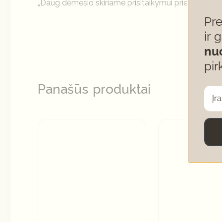
„Daug dėmesio skiriame prisitaikymui prie klientų p
Pr
ir 
nu
pir
Panašūs produktai