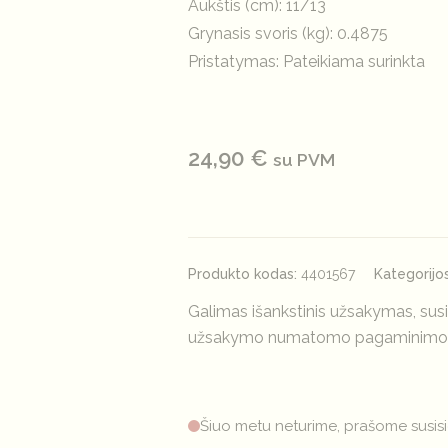
Aukštis (cm): 11/13
Grynasis svoris (kg): 0.4875
Pristatymas: Pateikiama surinkta
24,90
€
su PVM
Produkto kodas:
4401567
Kategorijo
Galimas išankstinis užsakymas, susi
užsakymo numatomo pagaminimo š
Šiuo metu neturime, prašome susisi