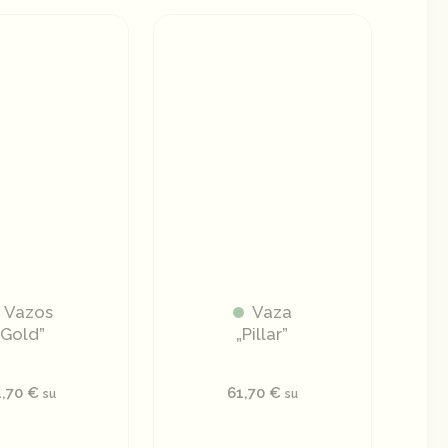
is
oduct
s
ltiple
iants.
e
tions
y
osen
Vazos
Vaza
e
„Gold”
„Pillar”
oduct
ge
4,70
€
61,70
€
su
su