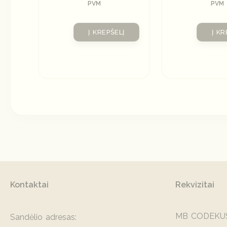
PVM
PVM
Į KREPŠELĮ
Į KR
Kontaktai
Rekvizitai
MB CODEKU
Sandėlio adresas: