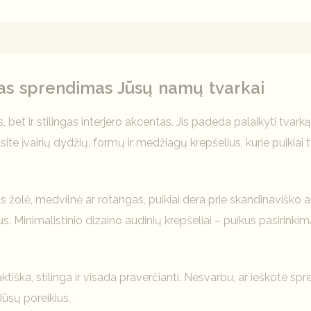
mai (0)
škas sprendimas Jūsų namų tvarkai
, bet ir stilingas interjero akcentas. Jis padeda palaikyti tva
site įvairių dydžių, formų ir medžiagų krepšelius, kurie puikia
os žolė, medvilnė ar rotangas, puikiai dera prie skandinaviško ar b
nius. Minimalistinio dizaino audinių krepšeliai – puikus pasir
raktiška, stilinga ir visada praverčianti. Nesvarbu, ar ieškote
Jūsų poreikius.