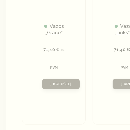
Vazos
Vaz
„Glace”
„Links”
71,40
€
71,40
€
su
PVM
PVM
Į KREPŠELĮ
Į KR