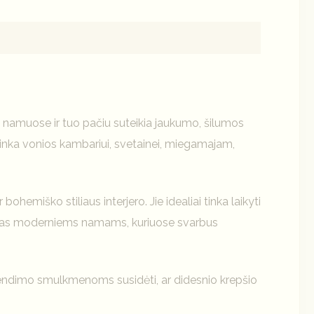
rką namuose ir tuo pačiu suteikia jaukumo, šilumos
i tinka vonios kambariui, svetainei, miegamajam,
ohemiško stiliaus interjero. Jie idealiai tinka laikyti
inkimas moderniems namams, kuriuose svarbus
 sprendimo smulkmenoms susidėti, ar didesnio krepšio