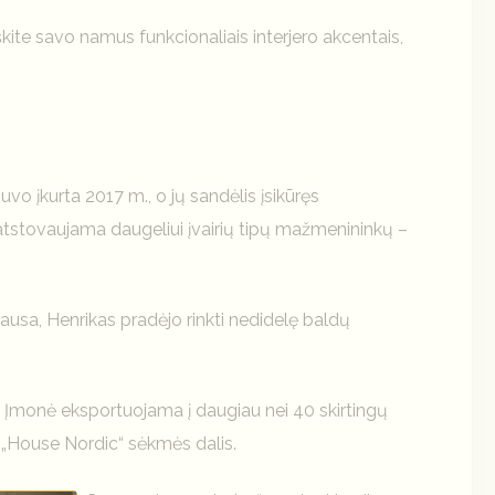
oškite savo namus funkcionaliais interjero akcentais,
o įkurta 2017 m., o jų sandėlis įsikūręs
i atstovaujama daugeliui įvairių tipų mažmenininkų –
lausa, Henrikas pradėjo rinkti nedidelę baldų
. Įmonė eksportuojama į daugiau nei 40 skirtingų
elė „House Nordic“ sėkmės dalis.