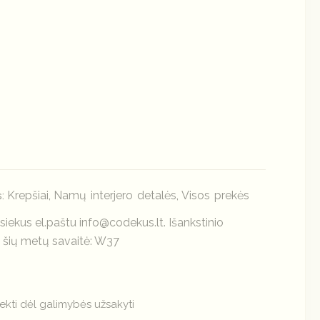
Krepšiai
Namų interjero detalės
Visos prekės
s:
,
,
siekus el.paštu info@codekus.lt. Išankstinio
ių metų savaitė: W37
ekti dėl galimybės užsakyti