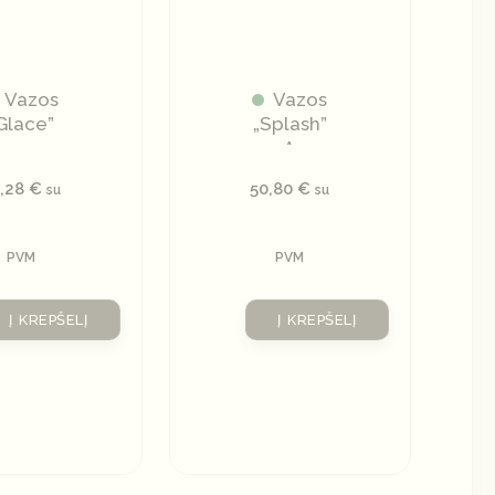
Vazos
Vazos
Glace”
„Splash”
A
6,28
€
50,80
€
su
su
PVM
PVM
Į KREPŠELĮ
Į KREPŠELĮ