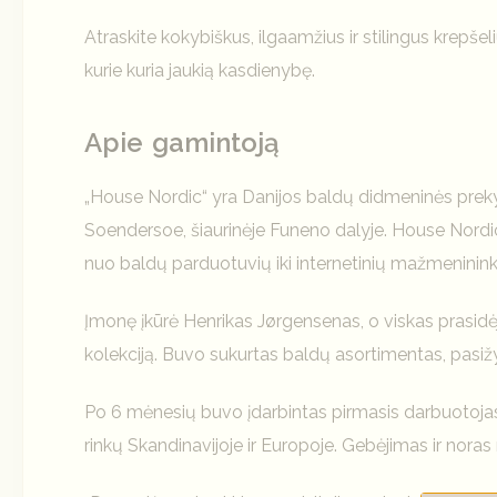
Atraskite kokybiškus, ilgaamžius ir stilingus krepšel
kurie kuria jaukią kasdienybę.
Apie gamintoją
„House Nordic“ yra Danijos baldų didmeninės prekybo
Soendersoe, šiaurinėje Funeno dalyje. House Nordic“
nuo baldų parduotuvių iki internetinių mažmeninink
Įmonę įkūrė Henrikas Jørgensenas, o viskas prasidėj
kolekciją. Buvo sukurtas baldų asortimentas, pasiž
Po 6 mėnesių buvo įdarbintas pirmasis darbuotojas,
rinkų Skandinavijoje ir Europoje. Gebėjimas ir noras 