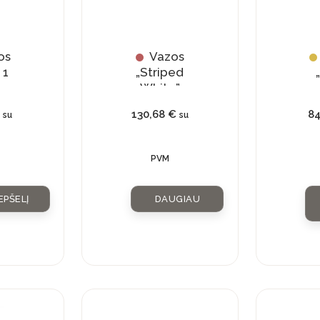
be
ch
on
os
Vazos
th
 1
„Striped
pr
White”
pa
€
130,68
€
8
su
su
PVM
EPŠELĮ
DAUGIAU