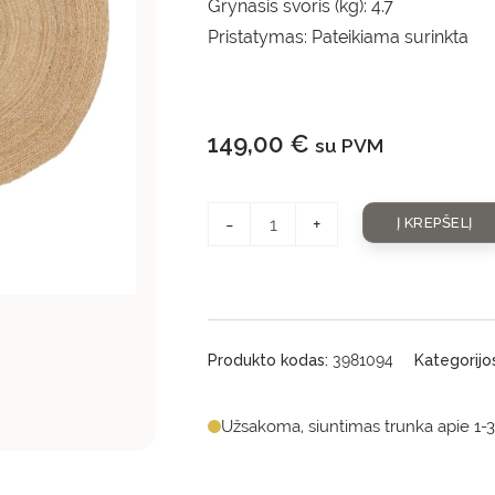
Grynasis svoris (kg): 4.7
Pristatymas: Pateikiama surinkta
149,00
€
su PVM
-
+
Į KREPŠELĮ
Produkto kodas:
3981094
Kategorijo
Užsakoma, siuntimas trunka apie 1-3