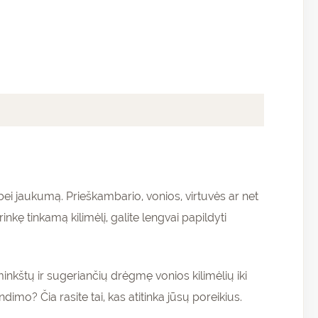
ą bei jaukumą. Prieškambario, vonios, virtuvės ar net
kę tinkamą kilimėlį, galite lengvai papildyti
minkštų ir sugeriančių drėgmę vonios kilimėlių iki
imo? Čia rasite tai, kas atitinka jūsų poreikius.