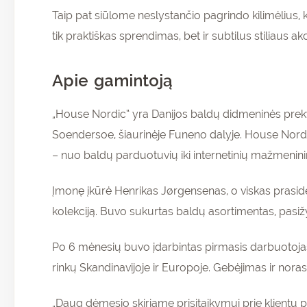
Taip pat siūlome neslystančio pagrindo kilimėlius, ku
tik praktiškas sprendimas, bet ir subtilus stiliaus 
Apie gamintoją
„House Nordic“ yra Danijos baldų didmeninės prekybo
Soendersoe, šiaurinėje Funeno dalyje. House Nordic“
– nuo baldų parduotuvių iki internetinių mažmenini
Įmonę įkūrė Henrikas Jørgensenas, o viskas prasidėj
kolekciją. Buvo sukurtas baldų asortimentas, pasiž
Po 6 mėnesių buvo įdarbintas pirmasis darbuotojas
rinkų Skandinavijoje ir Europoje. Gebėjimas ir noras 
„Daug dėmesio skiriame prisitaikymui prie klientų p