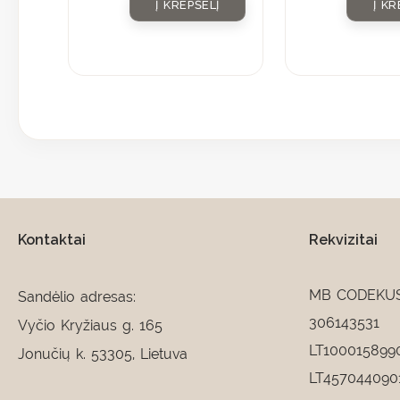
Į KREPŠELĮ
Į KR
Kontaktai
Rekvizitai
MB CODEKU
Sandėlio adresas:
306143531
Vyčio Kryžiaus g. 165
LT100015899
Jonučių k. 53305, Lietuva
LT457044090