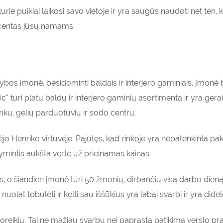
rie puikiai laikosi savo vietoje ir yra saugūs naudoti net ten, 
akcentas jūsų namams.
s įmonė, besidominti baldais ir interjero gaminiais. Įmonė bu
 turi platų baldų ir interjero gaminių asortimentą ir yra ger
nkų, gėlių parduotuvių ir sodo centrų.
o Henriko virtuvėje. Pajutęs, kad rinkoje yra nepatenkinta pak
ymintis aukšta verte už prieinamas kainas.
, o šiandien įmonė turi 50 žmonių, dirbančių visą darbo dieną
nuolat tobulėti ir kelti sau iššūkius yra labai svarbi ir yra di
oreikių. Tai ne mažiau svarbu nei paprasta patikima verslo pra