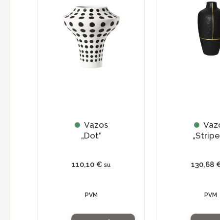
Vazos
Vaz
„Dot”
„Strip
110,10
€
130,68
su
PVM
PVM