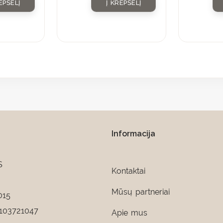
EPŠELĮ
Į KREPŠELĮ
Informacija
S
Kontaktai
Mūsų partneriai
015
103721047
Apie mus