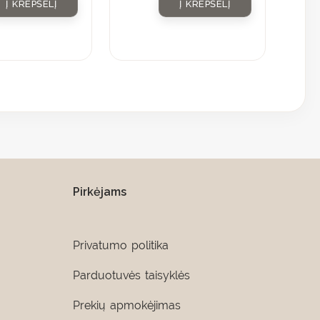
Į KREPŠELĮ
Į KREPŠELĮ
Pirkėjams
Privatumo politika
Parduotuvės taisyklės
Prekių apmokėjimas