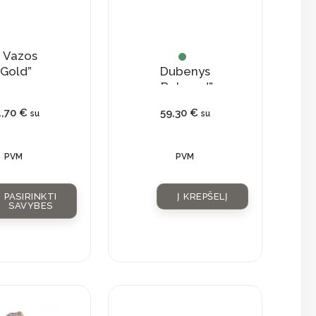
osen
Vazos
e
„Gold”
Dubenys
oduct
„Relaxed”
ge
4,70
€
59,30
€
su
su
PVM
PVM
PASIRINKTI
Į KREPŠELĮ
SAVYBES