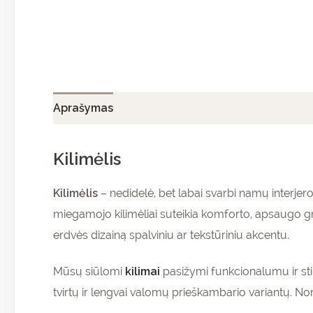
Aprašymas
Papildoma informacija
Atsiliepi
Kilimėlis
Kilimėlis
– nedidelė, bet labai svarbi namų interjero 
miegamojo kilimėliai suteikia komforto, apsaugo gri
erdvės dizainą spalviniu ar tekstūriniu akcentu.
Mūsų siūlomi
kilimai
pasižymi funkcionalumu ir stili
tvirtų ir lengvai valomų prieškambario variantų. Nor