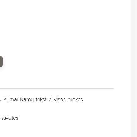
Kilimai
Namų tekstilė
Visos prekės
s:
,
,
 savaites