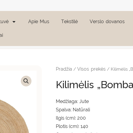
tuvė
Apie Mus
Tekstilė
Verslo dovanos
ai
produkto
kiekis:
Kilimėlis
Pradžia
Visos prekės
/
/ Kilimėlis 
"Bombay"
140x200
Kilimėlis „Bomb
cm
Medžiaga: Jute
Spalva: Natūrali
Ilgis (cm): 200
Plotis (cm): 140