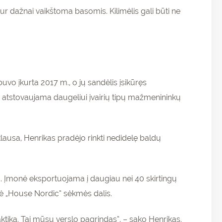
kur dažnai vaikštoma basomis. Kilimėlis gali būti ne
vo įkurta 2017 m., o jų sandėlis įsikūręs
ai atstovaujama daugeliui įvairių tipų mažmenininkų
lausa, Henrikas pradėjo rinkti nedidelę baldų
. Įmonė eksportuojama į daugiau nei 40 skirtingų
delė „House Nordic“ sėkmės dalis.
ktika. Tai mūsų verslo pagrindas“, – sako Henrikas.