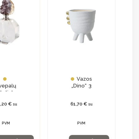
Vazos
vepalų
„Dino” 3
teliukas
su
3,20
€
61,70
€
su
su
tūraliu
ristalu
PVM
PVM