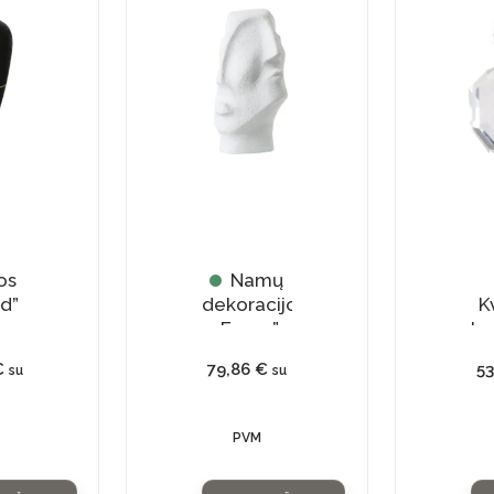
os
Namų
ed”
dekoracijos
K
„Faces”
bu
€
79,86
€
5
su
su
na
k
PVM