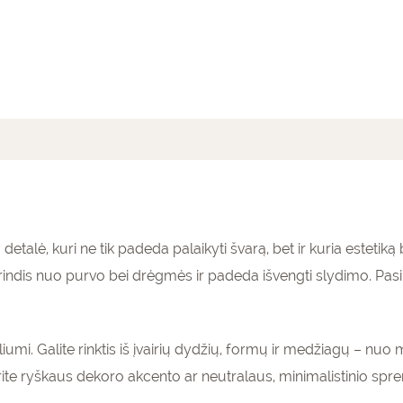
mai (0)
detalė, kuri ne tik padeda palaikyti švarą, bet ir kuria estetik
ndis nuo purvo bei drėgmės ir padeda išvengti slydimo. Pasirin
umi. Galite rinktis iš įvairių dydžių, formų ir medžiagų – nuo 
ite ryškaus dekoro akcento ar neutralaus, minimalistinio sprend