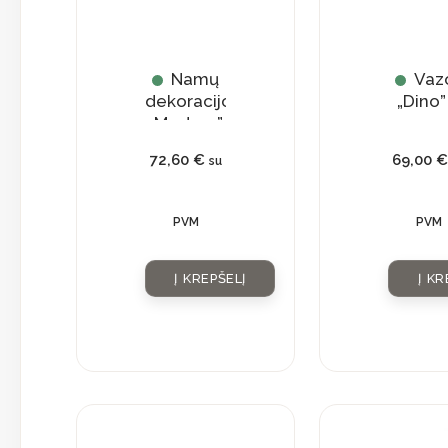
Namų
Vaz
dekoracijos
„Dino”
„Modern”
72,60
€
69,00
su
PVM
PVM
Į KREPŠELĮ
Į KR