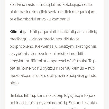
klasikinio rašto – mūsų kilimų kolekcijoje rasite
platų pasirinkimą tiek svetainei, tiek miegamajam,
prieškambariui ar vaikų kambariui.
Kilimai
gali būti pagaminti iš natūralių ar sintetinių
medžiagų – vilnos, medvilnės, džiuto ar
polipropileno. Kiekvienas jų pasižymi skirtingomis
savybėmis: vieni švelnesni prisilietimui, kiti –
lengviau prižiūrimi ar atsparesni dėvėjimuisi. Taip
pat siūlome įvairių dydžių ir formų kilimus – nuo
mažų akcentinių iki didelių, užimančių visą grindų
plotą.
Rinkitės
kilimą
, kuris ne tik papildys jūsų interjerą,
bet ir atitiks jūsų gyvenimo būdą. Sukurkite jaukią,