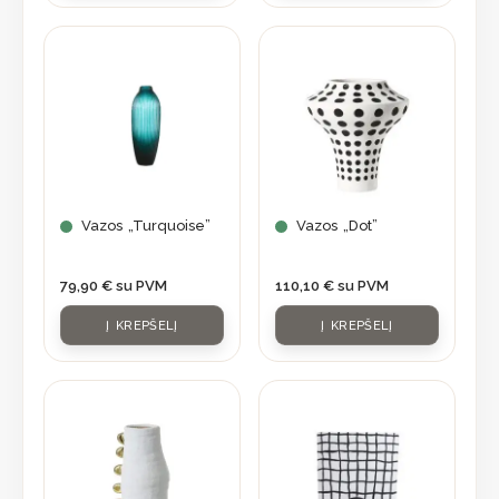
Vazos „Turquoise”
Vazos „Dot”
79,90
€
su PVM
110,10
€
su PVM
Į KREPŠELĮ
Į KREPŠELĮ