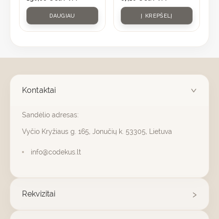
DAUGIAU
Į KREPŠELĮ
Kontaktai
Sandėlio adresas:
Vyčio Kryžiaus g. 165, Jonučių k. 53305, Lietuva
info@codekus.lt
Rekvizitai