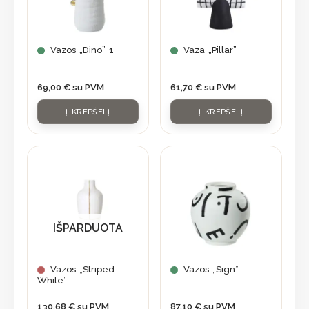
Vazos „Dino” 1
Vaza „Pillar”
69,00
€
su PVM
61,70
€
su PVM
Į KREPŠELĮ
Į KREPŠELĮ
IŠPARDUOTA
Vazos „Striped
Vazos „Sign”
White”
130,68
€
su PVM
87,10
€
su PVM