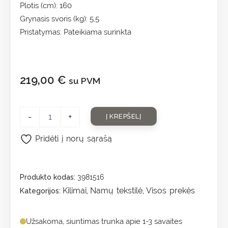
Plotis (cm): 160
Grynasis svoris (kg): 5.5
Pristatymas: Pateikiama surinkta
219,00
€
su PVM
-
+
Į KREPŠELĮ
Pridėti į norų sąrašą
Produkto kodas:
3981516
Kilimai
Namų tekstilė
Visos prekės
Kategorijos:
,
,
Užsakoma, siuntimas trunka apie 1-3 savaites