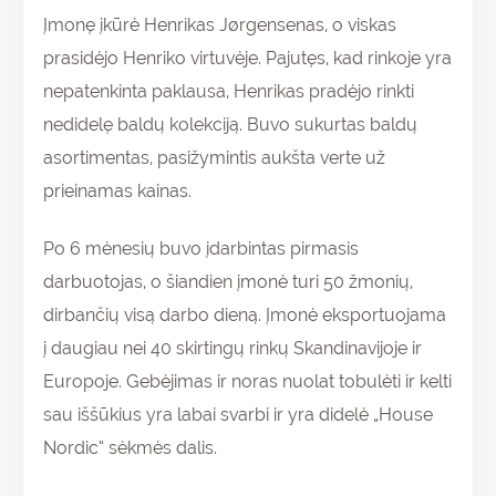
Įmonę įkūrė Henrikas Jørgensenas, o viskas
prasidėjo Henriko virtuvėje. Pajutęs, kad rinkoje yra
nepatenkinta paklausa, Henrikas pradėjo rinkti
nedidelę baldų kolekciją. Buvo sukurtas baldų
asortimentas, pasižymintis aukšta verte už
prieinamas kainas.
Po 6 mėnesių buvo įdarbintas pirmasis
darbuotojas, o šiandien įmonė turi 50 žmonių,
dirbančių visą darbo dieną. Įmonė eksportuojama
į daugiau nei 40 skirtingų rinkų Skandinavijoje ir
Europoje. Gebėjimas ir noras nuolat tobulėti ir kelti
sau iššūkius yra labai svarbi ir yra didelė „House
Nordic“ sėkmės dalis.