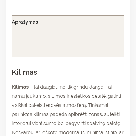
Aprašymas
Papildoma informacija
Atsiliepimai (0)
Kilimas
Kilimas
– tai daugiau nei tik grindų danga. Tai
namų jaukumo, šilumos ir estetikos detalė, galinti
visiškai pakeisti erdvės atmosferą. Tinkamai
parinktas kilimas padeda apibrėžti zonas, suteikti
interjerui vientisumo bei pagyvinti spalvinę paletę.
Nesvarbu, ar ieškote modernaus, minimalistinio, ar