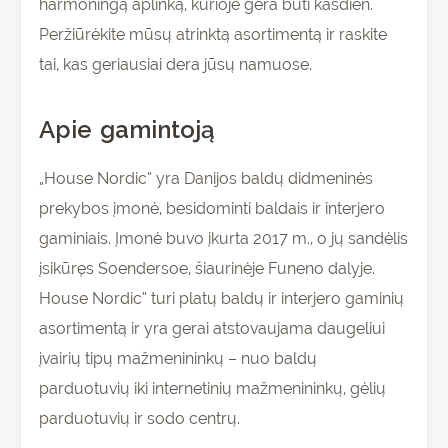
harmoningą aplinką, kurioje gera būti kasdien.
Peržiūrėkite mūsų atrinktą asortimentą ir raskite
tai, kas geriausiai dera jūsų namuose.
Apie gamintoją
„House Nordic“ yra Danijos baldų didmeninės
prekybos įmonė, besidominti baldais ir interjero
gaminiais. Įmonė buvo įkurta 2017 m., o jų sandėlis
įsikūręs Soendersoe, šiaurinėje Funeno dalyje.
House Nordic“ turi platų baldų ir interjero gaminių
asortimentą ir yra gerai atstovaujama daugeliui
įvairių tipų mažmenininkų – nuo baldų
parduotuvių iki internetinių mažmenininkų, gėlių
parduotuvių ir sodo centrų.