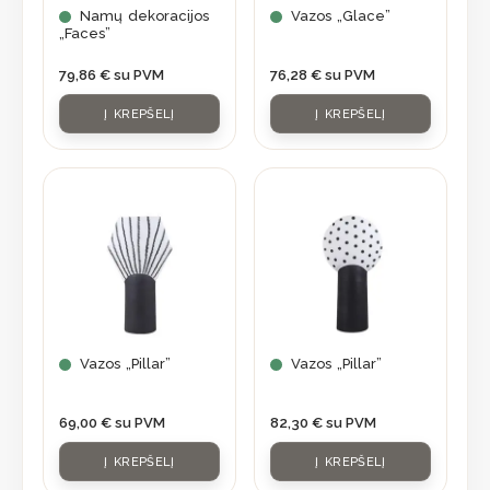
Namų dekoracijos
Vazos „Glace”
„Faces”
79,86
€
su PVM
76,28
€
su PVM
Į KREPŠELĮ
Į KREPŠELĮ
Vazos „Pillar”
Vazos „Pillar”
69,00
€
su PVM
82,30
€
su PVM
Į KREPŠELĮ
Į KREPŠELĮ