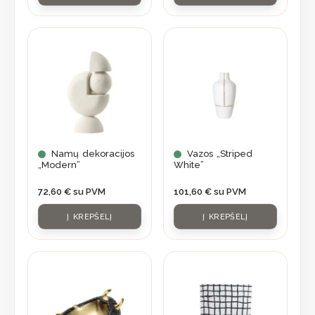
Namų dekoracijos
Vazos „Striped
„Modern”
White”
72,60
€
su PVM
101,60
€
su PVM
Į KREPŠELĮ
Į KREPŠELĮ