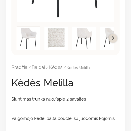
Pradžia
Baldai
Kėdės
/
/
/ Kėdės Melilla
Kėdės Melilla
Siuntimas trunka nuo/apie 2 savaites
Valgomojo kėdė, balta bouclé, su juodomis kojomis