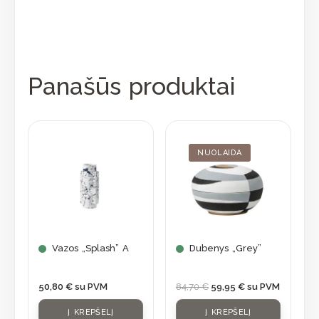
Panašūs produktai
Original
Current
price
price
was:
is:
NUOLAIDA
84,70 €.
59,95 €.
Vazos „Splash” A
Dubenys „Grey”
50,80
€
su PVM
84,70
€
59,95
€
su PVM
Į KREPŠELĮ
Į KREPŠELĮ