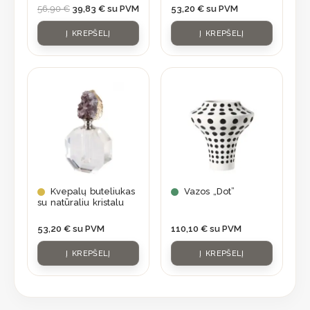
56,90
€
39,83
€
su PVM
53,20
€
su PVM
Į KREPŠELĮ
Į KREPŠELĮ
Kvepalų buteliukas
Vazos „Dot”
su natūraliu kristalu
53,20
€
su PVM
110,10
€
su PVM
Į KREPŠELĮ
Į KREPŠELĮ