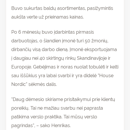
Buvo sukurtas baldų asortimentas, pasižymintis
aukšta verte už prieinamas kainas.
Po 6 mėnesių buvo įdarbintas pirmasis
darbuotojas, o šiandien įmonė turi 50 žmonių,
dirbančių visą darbo dieną. Įmonė eksportuojama
į daugiau nei 40 skirtingų rinkų Skandinavijoje ir
Europoje. Gebėjimas ir noras nuolat tobulėti ir kelti
sau iššūkius yra labai svarbi ir yra didelė “House
Nordic” sėkmės dalis.
“Daug dėmesio skiriame prisitaikymui prie klientų
poreikių. Tai ne mažiau svarbu nei paprasta
patikima verslo praktika. Tai mūsų verslo
pagrindas”, – sako Henrikas.