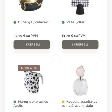
Dubenys „Relaxed”
Vaza „Pillar”
59,30
€
su PVM
61,70
€
su PVM
Į KREPŠELĮ
Į KREPŠELĮ
Original
Current
price
price
was:
is:
NUOLAIDA
56,90 €.
39,83 €.
Namų dekoracijos
Kvepalų buteliukas
Ąsotis
su natūraliu kristalu