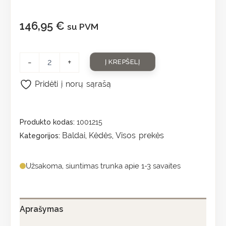
146,95
€
su PVM
-
+
Į KREPŠELĮ
Pridėti į norų sąrašą
Produkto kodas:
1001215
Baldai
Kėdės
Visos prekės
Kategorijos:
,
,
Užsakoma, siuntimas trunka apie 1-3 savaites
Aprašymas