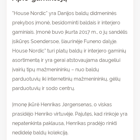
“House Nordic” yra Danijos baldų didmeninės
prekybos įmonė, besidominti baldais ir interjero
gaminiais. Įmonė buvo įkurta 2017 m., o jų sandėlis
įsikūręs Soendersoe, šiaurinėje Funeno dalyje.
House Nordic” turi platų baldų ir interjero gaminių
asortimentą ir yra gerai atstovaujama daugeliui
įvairių tipų mažmenininkų – nuo baldų
parduotuvių iki internetinių mažmenininkų, gėlių
parduotuvių ir sodo centrų.
Įmonę įkūrė Henrikas Jørgensenas, o viskas
prasidėjo Henriko virtuvėje. Pajutęs, kad rinkoje yra
nepatenkinta paklausa, Henrikas pradėjo rinkti
nedidelę baldų kolekciją.