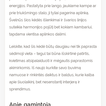
energijos. Pastatyta prie lango, jaukiame kampe ar
prie triukšmingo stalo, ji tyliai pagerina aplinką.
Švelnūs šios kėdės išlenkimai ir švarios linijos
suteikia harmonijos pojūtį bet kokiam kambariui,
tapdama vientisa aplinkos dalimi.
Leiskite, kad šis kėdė būtų daugiau nei tik paprasta
sėdimoji vieta – tegul tai būna išskirtinė patirtis,
kvietimas atsipalaiduoti ir mėgautis paprastomis
akimirkomis. Iš naujo kurkite savo buvimą
namuose ir rinkintės daiktus ir baldus, kurie kalba
apie šiuolaikinį, bet nesenstantį interjerą ir
sprendimus.
Apie gamintoją