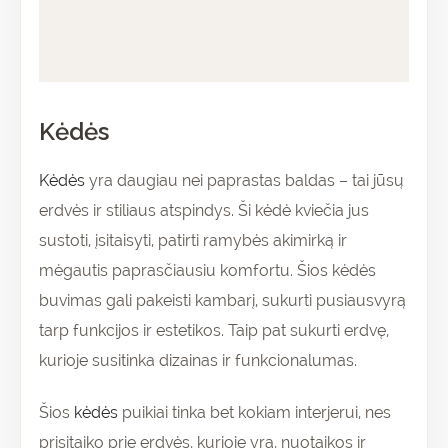
Papildoma informacija
Atsiliepimai (0)
Kėdės
Kėdės
yra daugiau nei paprastas baldas – tai jūsų
erdvės ir stiliaus atspindys. Ši kėdė kviečia jus
sustoti, įsitaisyti, patirti ramybės akimirką ir
mėgautis paprasčiausiu komfortu. Šios kėdės
buvimas gali pakeisti kambarį, sukurti pusiausvyrą
tarp funkcijos ir estetikos. Taip pat sukurti erdvę,
kurioje susitinka dizainas ir funkcionalumas.
Šios
kėdės
puikiai tinka bet kokiam interjerui, nes
prisitaiko prie erdvės, kurioje yra, nuotaikos ir