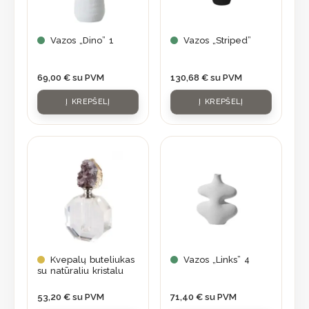
Vazos „Dino” 1
Vazos „Striped”
69,00
€
su PVM
130,68
€
su PVM
Į KREPŠELĮ
Į KREPŠELĮ
Kvepalų buteliukas
Vazos „Links” 4
su natūraliu kristalu
53,20
€
su PVM
71,40
€
su PVM