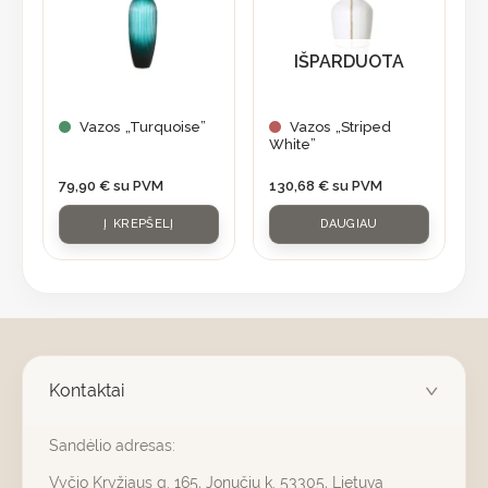
IŠPARDUOTA
Vazos „Turquoise”
Vazos „Striped
White”
79,90
€
su PVM
130,68
€
su PVM
Į KREPŠELĮ
DAUGIAU
Kontaktai
Sandėlio adresas:
Vyčio Kryžiaus g. 165, Jonučių k. 53305, Lietuva