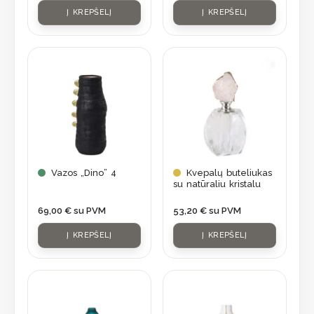
Į KREPŠELĮ
Į KREPŠELĮ
Vazos „Dino” 4
Kvepalų buteliukas
su natūraliu kristalu
69,00
€
su PVM
53,20
€
su PVM
Į KREPŠELĮ
Į KREPŠELĮ