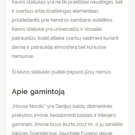
Kavos staliukas yra ne tik praktiškai naudingas, bet
ir svarbus arba išraiškingas elementaas
prisidedantis prie bendros kambario estetikos.
Kavos staliukai yra universalūs ir vizualiai
patrauklūs, todėl atlieka svarbų vaidmenį kuriant
darnią ir patrauklią atmosferą bet kuriuose
namuose.
Ši kavos staliukas puikiai papuoš jūsų namus.
Apie gamintoją
„House Nordic“ yra Danijos baldų didmeninės
prekybos įmonė, besidominti baldais ir interjero
gaminiais. Įmonė buvo įkurta 2017 m., o jų sandėlis
įsikūręs Soendersoe, šiaurinėje Funeno dalyje.