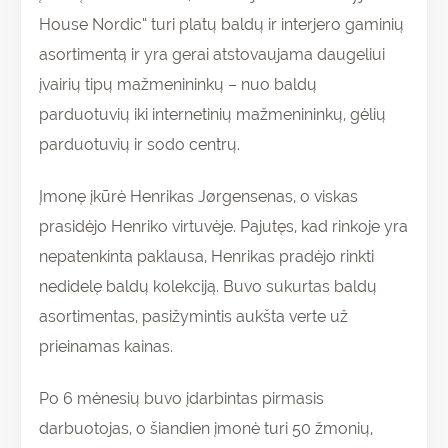
House Nordic“ turi platų baldų ir interjero gaminių
asortimentą ir yra gerai atstovaujama daugeliui
įvairių tipų mažmenininkų – nuo baldų
parduotuvių iki internetinių mažmenininkų, gėlių
parduotuvių ir sodo centrų.
Įmonę įkūrė Henrikas Jørgensenas, o viskas
prasidėjo Henriko virtuvėje. Pajutęs, kad rinkoje yra
nepatenkinta paklausa, Henrikas pradėjo rinkti
nedidelę baldų kolekciją. Buvo sukurtas baldų
asortimentas, pasižymintis aukšta verte už
prieinamas kainas.
Po 6 mėnesių buvo įdarbintas pirmasis
darbuotojas, o šiandien įmonė turi 50 žmonių,