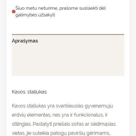
Šiuo metu neturime, prašome susisiekti dėl
galimybės užsakyti
Aprašymas
Papildoma informacija
Atsiliepimai (0)
Kavos staliukas
Kavos staliukas yra svarbiausias gyvenamųjų
erdvių elementas, nes yra ir funkcionalus, ir
stilingias. Pastatyti priešais sofas ar sėdimąsias
vietas, jie suteikia patogų paviršių gėrimams,