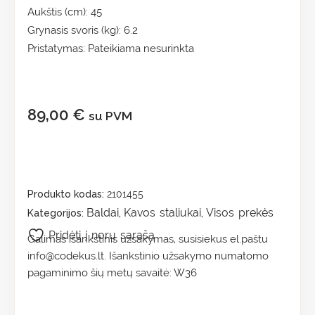
Aukštis (cm): 45
Grynasis svoris (kg): 6.2
Pristatymas: Pateikiama nesurinkta
89,00
€
su PVM
Produkto kodas:
2101455
Baldai
Kavos staliukai
Visos prekės
Kategorijos:
,
,
Pridėti į norų sąrašą
Galimas išankstinis užsakymas, susisiekus el.paštu
info@codekus.lt. Išankstinio užsakymo numatomo
pagaminimo šių metų savaitė: W36