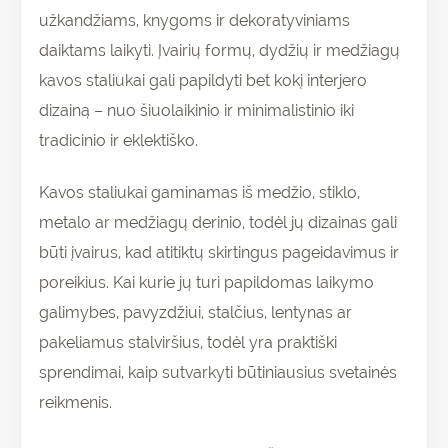
užkandžiams, knygoms ir dekoratyviniams
daiktams laikyti. Įvairių formų, dydžių ir medžiagų
kavos staliukai gali papildyti bet kokį interjero
dizainą – nuo šiuolaikinio ir minimalistinio iki
tradicinio ir eklektiško.
Kavos staliukai gaminamas iš medžio, stiklo,
metalo ar medžiagų derinio, todėl jų dizainas gali
būti įvairus, kad atitiktų skirtingus pageidavimus ir
poreikius. Kai kurie jų turi papildomas laikymo
galimybes, pavyzdžiui, stalčius, lentynas ar
pakeliamus stalviršius, todėl yra praktiški
sprendimai, kaip sutvarkyti būtiniausius svetainės
reikmenis.