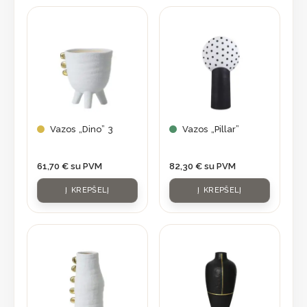
Vazos „Dino” 3
Vazos „Pillar”
61,70
€
su PVM
82,30
€
su PVM
Į KREPŠELĮ
Į KREPŠELĮ