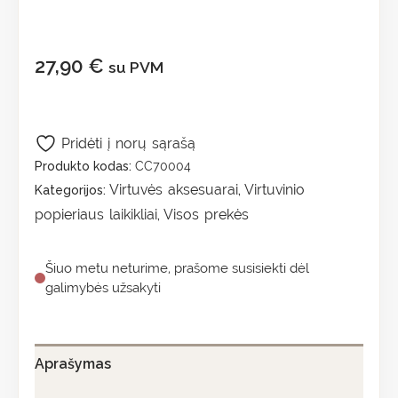
27,90
€
su PVM
Pridėti į norų sąrašą
Produkto kodas:
CC70004
Virtuvės aksesuarai
Virtuvinio
Kategorijos:
,
popieriaus laikikliai
Visos prekės
,
Šiuo metu neturime, prašome susisiekti dėl
galimybės užsakyti
Aprašymas