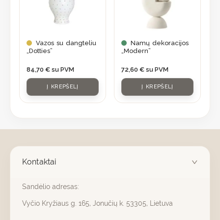
Vazos su dangteliu
Namų dekoracijos
„Dotties”
„Modern”
84,70
€
su PVM
72,60
€
su PVM
Į KREPŠELĮ
Į KREPŠELĮ
Kontaktai
Sandėlio adresas:
Vyčio Kryžiaus g. 165, Jonučių k. 53305, Lietuva