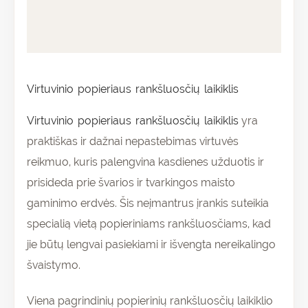
Papildoma informacija
Atsiliepimai (0)
Virtuvinio popieriaus rankšluosčių laikiklis
Virtuvinio popieriaus rankšluosčių laikiklis
yra
praktiškas ir dažnai nepastebimas virtuvės
reikmuo, kuris palengvina kasdienes užduotis ir
prisideda prie švarios ir tvarkingos maisto
gaminimo erdvės. Šis neįmantrus įrankis suteikia
specialią vietą popieriniams rankšluosčiams, kad
jie būtų lengvai pasiekiami ir išvengta nereikalingo
švaistymo.
Viena pagrindinių popierinių rankšluosčių laikiklio