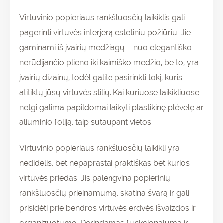
Virtuvinio popieriaus rankšluosčių laikiklis gali
pagerinti virtuvės interjerą estetiniu požiūriu. Jie
gaminami iš įvairių medžiagų – nuo elegantiško
nerūdijančio plieno iki kaimiško medžio, be to, yra
įvairių dizainų, todėl galite pasirinkti tokį, kuris
atitiktų jūsų virtuvės stilių. Kai kuriuose laikikliuose
netgi galima papildomai laikyti plastikinę plėvelę ar
aliuminio foliją, taip sutaupant vietos.
Virtuvinio popieriaus rankšluosčių laikikli yra
nedidelis, bet nepaprastai praktiškas bet kurios
virtuvės priedas. Jis palengvina popierinių
rankšluosčių prieinamumą, skatina švarą ir gali
prisidėti prie bendros virtuvės erdvės išvaizdos ir
organizuotumo. Derindamas funkcionalumą ir