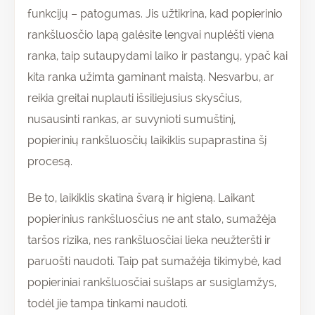
funkcijų – patogumas. Jis užtikrina, kad popierinio
rankšluosčio lapą galėsite lengvai nuplėšti viena
ranka, taip sutaupydami laiko ir pastangų, ypač kai
kita ranka užimta gaminant maistą. Nesvarbu, ar
reikia greitai nuplauti išsiliejusius skysčius,
nusausinti rankas, ar suvynioti sumuštinį,
popierinių rankšluosčių laikiklis supaprastina šį
procesą.
Be to, laikiklis skatina švarą ir higieną. Laikant
popierinius rankšluosčius ne ant stalo, sumažėja
taršos rizika, nes rankšluosčiai lieka neužteršti ir
paruošti naudoti. Taip pat sumažėja tikimybė, kad
popieriniai rankšluosčiai sušlaps ar susiglamžys,
todėl jie tampa tinkami naudoti.