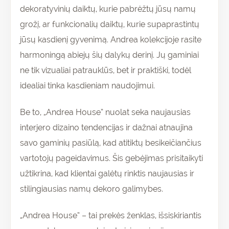
dekoratyvinių daiktų, kurie pabrėžtų jūsų namų
grožį, ar funkcionalių daiktų, kurie supaprastintų
jūsų kasdienį gyvenimą. Andrea kolekcijoje rasite
harmoningą abiejų šių dalykų derinį. Jų gaminiai
ne tik vizualiai patrauklūs, bet ir praktiški, todėl
idealiai tinka kasdieniam naudojimui.
Be to, „Andrea House” nuolat seka naujausias
interjero dizaino tendencijas ir dažnai atnaujina
savo gaminių pasiūlą, kad atitiktų besikeičiančius
vartotojų pageidavimus. Šis gebėjimas prisitaikyti
užtikrina, kad klientai galėtų rinktis naujausias ir
stilingiausias namų dekoro galimybes.
„Andrea House” – tai prekės ženklas, išsiskiriantis