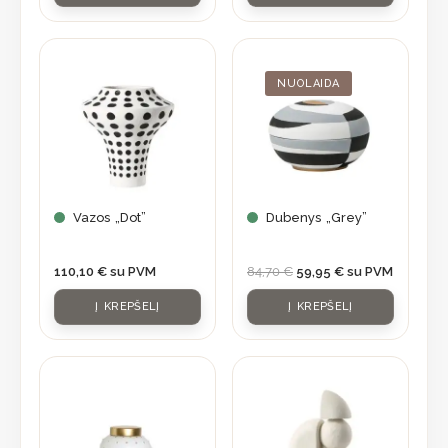
Original
Current
price
price
was:
is:
NUOLAIDA
84,70 €.
59,95 €.
Vazos „Dot”
Dubenys „Grey”
110,10
€
su PVM
84,70
€
59,95
€
su PVM
Į KREPŠELĮ
Į KREPŠELĮ