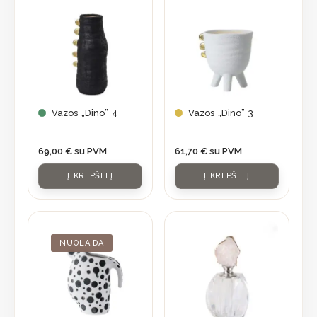
Vazos „Dino” 4
Vazos „Dino” 3
69,00
€
su PVM
61,70
€
su PVM
Į KREPŠELĮ
Į KREPŠELĮ
Original
Current
price
price
was:
is:
NUOLAIDA
56,90 €.
39,83 €.