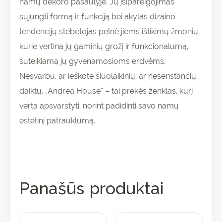
namų dekoro pasaulyje. Jų įsipareigojimas
sujungti formą ir funkciją bei akylas dizaino
tendencijų stebėtojas pelnė jiems ištikimų žmonių,
kurie vertina jų gaminių grožį ir funkcionalumą,
suteikiamą jų gyvenamosioms erdvėms.
Nesvarbu, ar ieškote šiuolaikinių, ar nesenstančių
daiktų, „Andrea House” – tai prekės ženklas, kurį
verta apsvarstyti, norint padidinti savo namų
estetinį patrauklumą.
Panašūs produktai