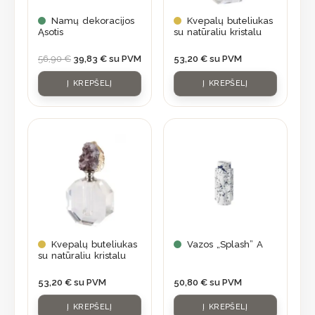
Namų dekoracijos
Kvepalų buteliukas
Ąsotis
su natūraliu kristalu
56,90
€
39,83
€
su PVM
53,20
€
su PVM
Į KREPŠELĮ
Į KREPŠELĮ
Kvepalų buteliukas
Vazos „Splash” A
su natūraliu kristalu
53,20
€
su PVM
50,80
€
su PVM
Į KREPŠELĮ
Į KREPŠELĮ