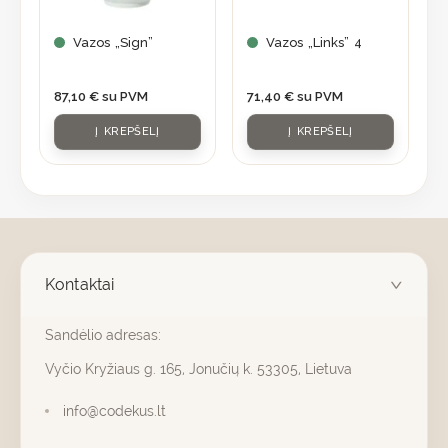
Vazos „Sign”
Vazos „Links” 4
87,10
€
su PVM
71,40
€
su PVM
Į KREPŠELĮ
Į KREPŠELĮ
Kontaktai
Sandėlio adresas:
Vyčio Kryžiaus g. 165, Jonučių k. 53305, Lietuva
info@codekus.lt