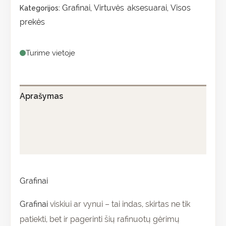
Grafinai
Virtuvės aksesuarai
Visos
Kategorijos:
,
,
prekės
Turime vietoje
Aprašymas
Papildoma informacija
Atsiliepimai (0)
Grafinai
Grafinai
viskiui ar vynui – tai indas, skirtas ne tik
patiekti, bet ir pagerinti šių rafinuotų gėrimų