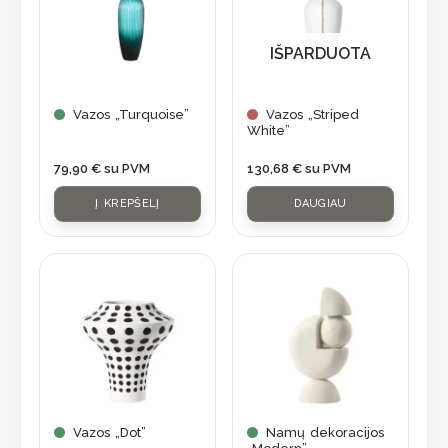
IŠPARDUOTA
Vazos „Turquoise”
Vazos „Striped
White”
79,90
€
su PVM
130,68
€
su PVM
Į KREPŠELĮ
DAUGIAU
Vazos „Dot”
Namų dekoracijos