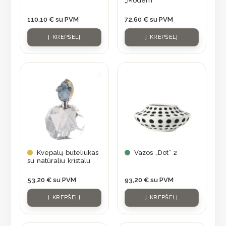
„Modern”
110,10
€
su PVM
72,60
€
su PVM
Į KREPŠELĮ
Į KREPŠELĮ
Kvepalų buteliukas
Vazos „Dot” 2
su natūraliu kristalu
53,20
€
su PVM
93,20
€
su PVM
Į KREPŠELĮ
Į KREPŠELĮ