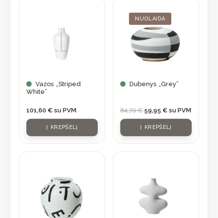
Original
Current
price
price
was:
is:
NUOLAIDA
84,70 €.
59,95 €.
Vazos „Striped
Dubenys „Grey”
White”
101,60
€
su PVM
84,70
€
59,95
€
su PVM
Į KREPŠELĮ
Į KREPŠELĮ