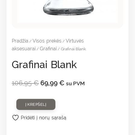
Pradžia
Visos prekės
Virtuvės
/
/
aksesuarai
Grafinai
/
/ Grafinai Blank
Grafinai Blank
106,95
€
69,99
€
su PVM
Į KREPŠELĮ
Pridėti į norų sąrašą