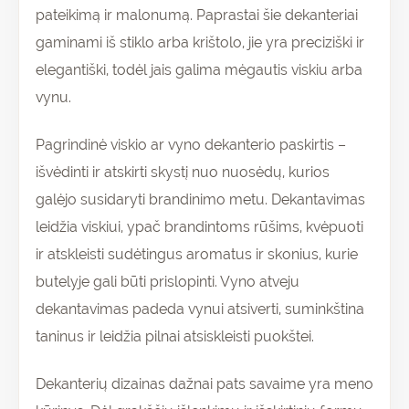
pateikimą ir malonumą. Paprastai šie dekanteriai
gaminami iš stiklo arba krištolo, jie yra preciziški ir
elegantiški, todėl jais galima mėgautis viskiu arba
vynu.
Pagrindinė viskio ar vyno dekanterio paskirtis –
išvėdinti ir atskirti skystį nuo nuosėdų, kurios
galėjo susidaryti brandinimo metu. Dekantavimas
leidžia viskiui, ypač brandintoms rūšims, kvėpuoti
ir atskleisti sudėtingus aromatus ir skonius, kurie
butelyje gali būti prislopinti. Vyno atveju
dekantavimas padeda vynui atsiverti, suminkština
taninus ir leidžia pilnai atsiskleisti puokštei.
Dekanterių dizainas dažnai pats savaime yra meno