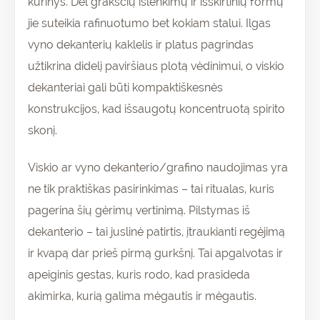
kūrinys. Dėl grakščių išlenkimų ir išskirtinių formų
jie suteikia rafinuotumo bet kokiam stalui. Ilgas
vyno dekanterių kaklelis ir platus pagrindas
užtikrina didelį paviršiaus plotą vėdinimui, o viskio
dekanteriai gali būti kompaktiškesnės
konstrukcijos, kad išsaugotų koncentruotą spirito
skonį.
Viskio ar vyno dekanterio/grafino naudojimas yra
ne tik praktiškas pasirinkimas – tai ritualas, kuris
pagerina šių gėrimų vertinimą. Pilstymas iš
dekanterio – tai juslinė patirtis, įtraukianti regėjimą
ir kvapą dar prieš pirmą gurkšnį. Tai apgalvotas ir
apeiginis gestas, kuris rodo, kad prasideda
akimirka, kurią galima mėgautis ir mėgautis.