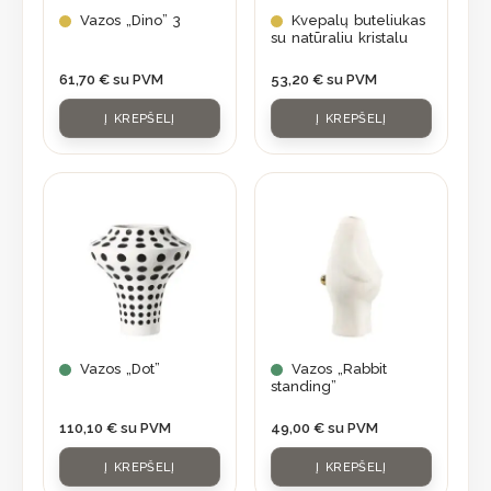
Vazos „Dino” 3
Kvepalų buteliukas
su natūraliu kristalu
61,70
€
su PVM
53,20
€
su PVM
Į KREPŠELĮ
Į KREPŠELĮ
Vazos „Dot”
Vazos „Rabbit
standing”
110,10
€
su PVM
49,00
€
su PVM
Į KREPŠELĮ
Į KREPŠELĮ