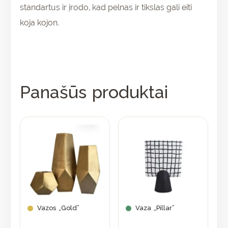
standartus ir įrodo, kad pelnas ir tikslas gali eiti
koja kojon.
Panašūs produktai
This
product
has
multiple
variants.
The
options
may
Vazos „Gold”
Vaza „Pillar”
be