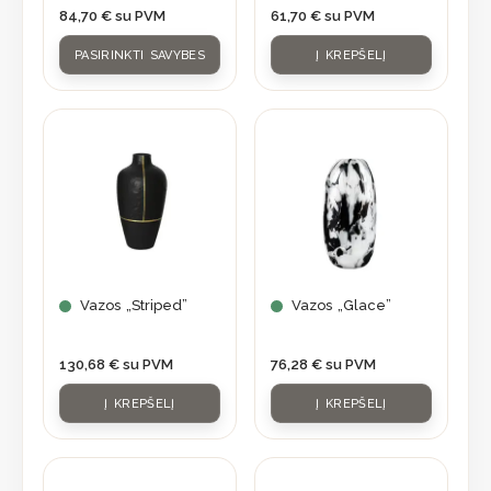
chosen
84,70
€
su PVM
61,70
€
su PVM
on
PASIRINKTI SAVYBES
Į KREPŠELĮ
the
product
page
Vazos „Striped”
Vazos „Glace”
130,68
€
su PVM
76,28
€
su PVM
Į KREPŠELĮ
Į KREPŠELĮ