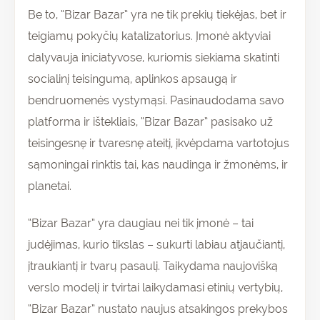
Be to, “Bizar Bazar” yra ne tik prekių tiekėjas, bet ir
teigiamų pokyčių katalizatorius. Įmonė aktyviai
dalyvauja iniciatyvose, kuriomis siekiama skatinti
socialinį teisingumą, aplinkos apsaugą ir
bendruomenės vystymąsi. Pasinaudodama savo
platforma ir ištekliais, “Bizar Bazar” pasisako už
teisingesnę ir tvaresnę ateitį, įkvėpdama vartotojus
sąmoningai rinktis tai, kas naudinga ir žmonėms, ir
planetai.
“Bizar Bazar” yra daugiau nei tik įmonė – tai
judėjimas, kurio tikslas – sukurti labiau atjaučiantį,
įtraukiantį ir tvarų pasaulį. Taikydama naujovišką
verslo modelį ir tvirtai laikydamasi etinių vertybių,
“Bizar Bazar” nustato naujus atsakingos prekybos