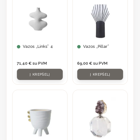
Vazos „Links” 4
Vazos „Pillar”
71,40
€
su PVM
69,00
€
su PVM
Į KREPŠELĮ
Į KREPŠELĮ