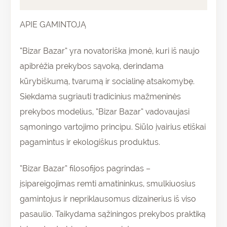
APIE GAMINTOJĄ
“Bizar Bazar” yra novatoriška įmonė, kuri iš naujo
apibrėžia prekybos sąvoką, derindama
kūrybiškumą, tvarumą ir socialinę atsakomybę.
Siekdama sugriauti tradicinius mažmeninės
prekybos modelius, “Bizar Bazar” vadovaujasi
sąmoningo vartojimo principu. Siūlo įvairius etiškai
pagamintus ir ekologiškus produktus.
“Bizar Bazar” filosofijos pagrindas –
įsipareigojimas remti amatininkus, smulkiuosius
gamintojus ir nepriklausomus dizainerius iš viso
pasaulio. Taikydama sąžiningos prekybos praktiką