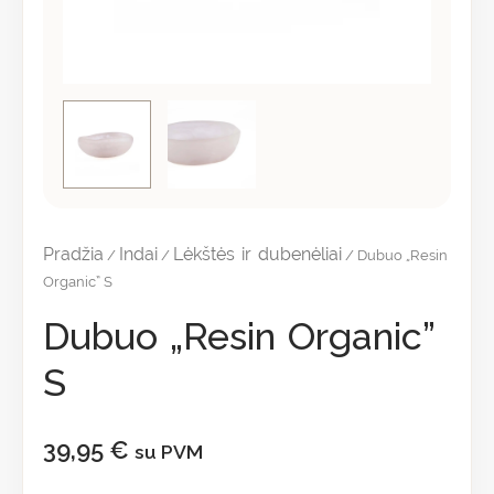
Pradžia
Indai
Lėkštės ir dubenėliai
/
/
/ Dubuo „Resin
Organic” S
Dubuo „Resin Organic”
S
39,95
€
su PVM