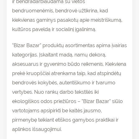
ir bendradarbiaudama su vietos
bendruomenėmis, bendrovė užtikrina, kad
kiekvienas gaminys pasakotų apie meistriškumą,
kultūros paveldą ir socialinį įgalinimą.
“Bizar Bazar” produktų asortimentas apima įvairias
kategorijas. Įskaitant madą, namų dekorą,
aksesuarus ir gyvenimo būdo reikmenis. Kiekviena
prekė kruopščiai atrenkama taip, kad atspindėtų
bendrovės kokybės, autentiškumo ir tvarumo
vertybes. Nuo rankų darbo tekstilės iki
ekologiškos odos priežiūros – “Bizar Bazar” siūlo
vartotojams apsipirkti be kaltės jausmo,
pirmenybę teikiant etiškos gamybos praktikai ir
aplinkos išsaugojimui.