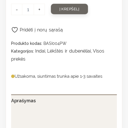
-
+
Į KREPŠELĮ
Pridėti į norų sąrašą
Produkto kodas:
BASI004PW
Indai
Lėkštės ir dubenėliai
Visos
Kategorijos:
,
,
prekės
Užsakoma, siuntimas trunka apie 1-3 savaites
Aprašymas
Papildoma informacija
Atsiliepimai (0)