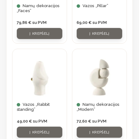
Namų dekoracijos
Vazos „Pillar”
„Faces”
79,86
€
su PVM
69,00
€
su PVM
Į KREPŠELĮ
Į KREPŠELĮ
Vazos „Rabbit
Namų dekoracijos
standing”
„Modern”
49,00
€
su PVM
72,60
€
su PVM
Į KREPŠELĮ
Į KREPŠELĮ