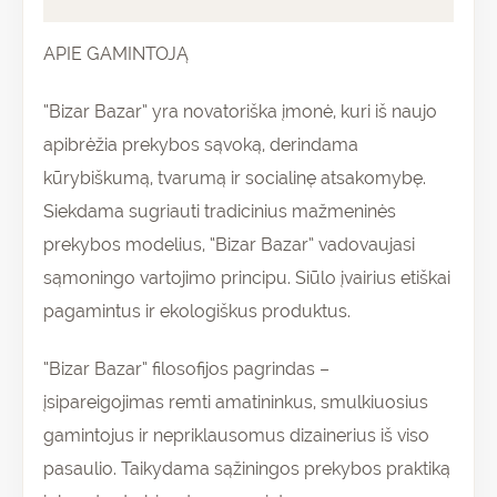
APIE GAMINTOJĄ
“Bizar Bazar” yra novatoriška įmonė, kuri iš naujo
apibrėžia prekybos sąvoką, derindama
kūrybiškumą, tvarumą ir socialinę atsakomybę.
Siekdama sugriauti tradicinius mažmeninės
prekybos modelius, “Bizar Bazar” vadovaujasi
sąmoningo vartojimo principu. Siūlo įvairius etiškai
pagamintus ir ekologiškus produktus.
“Bizar Bazar” filosofijos pagrindas –
įsipareigojimas remti amatininkus, smulkiuosius
gamintojus ir nepriklausomus dizainerius iš viso
pasaulio. Taikydama sąžiningos prekybos praktiką