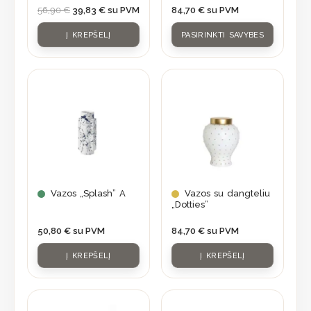
chosen
56,90
€
39,83
€
su PVM
84,70
€
su PVM
on
Į KREPŠELĮ
PASIRINKTI SAVYBES
the
product
page
Vazos „Splash” A
Vazos su dangteliu
„Dotties”
50,80
€
su PVM
84,70
€
su PVM
Į KREPŠELĮ
Į KREPŠELĮ