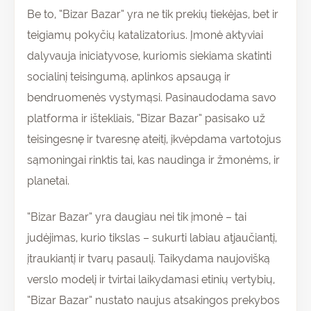
Be to, “Bizar Bazar” yra ne tik prekių tiekėjas, bet ir
teigiamų pokyčių katalizatorius. Įmonė aktyviai
dalyvauja iniciatyvose, kuriomis siekiama skatinti
socialinį teisingumą, aplinkos apsaugą ir
bendruomenės vystymąsi. Pasinaudodama savo
platforma ir ištekliais, “Bizar Bazar” pasisako už
teisingesnę ir tvaresnę ateitį, įkvėpdama vartotojus
sąmoningai rinktis tai, kas naudinga ir žmonėms, ir
planetai.
“Bizar Bazar” yra daugiau nei tik įmonė – tai
judėjimas, kurio tikslas – sukurti labiau atjaučiantį,
įtraukiantį ir tvarų pasaulį. Taikydama naujovišką
verslo modelį ir tvirtai laikydamasi etinių vertybių,
“Bizar Bazar” nustato naujus atsakingos prekybos