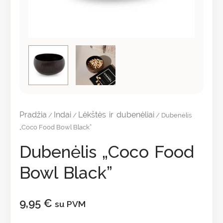
Pradžia
Indai
Lėkštės ir dubenėliai
/
/
/ Dubenėlis
„Coco Food Bowl Black”
Dubenėlis „Coco Food
Bowl Black”
9,95
€
su PVM