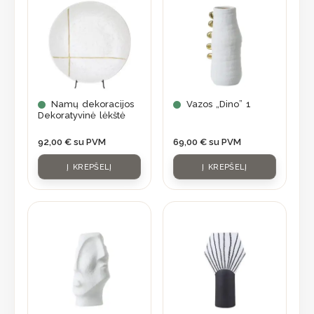
Namų dekoracijos
Vazos „Dino” 1
Dekoratyvinė lėkštė
92,00
€
su PVM
69,00
€
su PVM
Į KREPŠELĮ
Į KREPŠELĮ