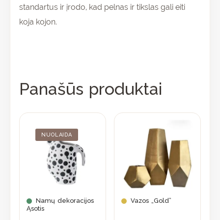
standartus ir įrodo, kad pelnas ir tikslas gali eiti
koja kojon.
Panašūs produktai
Original
Current
This
price
price
product
was:
is:
NUOLAIDA
56,90 €.
39,83 €.
has
multiple
variants.
The
options
may
Namų dekoracijos
Vazos „Gold”
Ąsotis
be