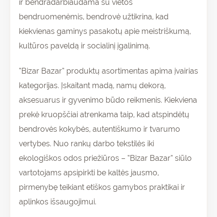
ir bendradarbiaudama su vietos
bendruomenėmis, bendrovė užtikrina, kad
kiekvienas gaminys pasakotų apie meistriškumą,
kultūros paveldą ir socialinį įgalinimą.
“Bizar Bazar” produktų asortimentas apima įvairias
kategorijas. Įskaitant madą, namų dekorą,
aksesuarus ir gyvenimo būdo reikmenis. Kiekviena
prekė kruopščiai atrenkama taip, kad atspindėtų
bendrovės kokybės, autentiškumo ir tvarumo
vertybes. Nuo rankų darbo tekstilės iki
ekologiškos odos priežiūros – “Bizar Bazar” siūlo
vartotojams apsipirkti be kaltės jausmo,
pirmenybę teikiant etiškos gamybos praktikai ir
aplinkos išsaugojimui.