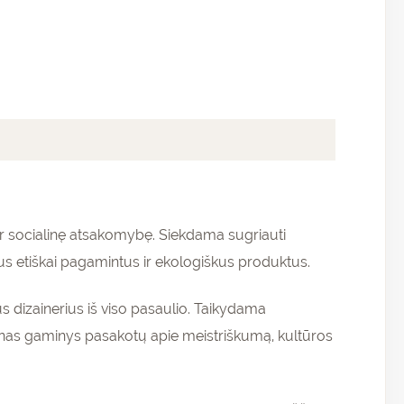
ir socialinę atsakomybę. Siekdama sugriauti
us etiškai pagamintus ir ekologiškus produktus.
s dizainerius iš viso pasaulio. Taikydama
enas gaminys pasakotų apie meistriškumą, kultūros