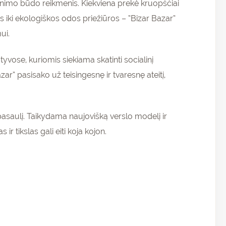
enimo būdo reikmenis. Kiekviena prekė kruopščiai
iki ekologiškos odos priežiūros – “Bizar Bazar”
ui.
atyvose, kuriomis siekiama skatinti socialinį
” pasisako už teisingesnę ir tvaresnę ateitį,
rų pasaulį. Taikydama naujovišką verslo modelį ir
r tikslas gali eiti koja kojon.