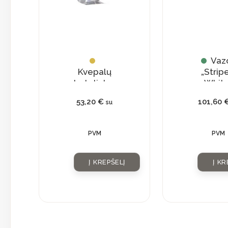
Vaz
Kvepalų
„Strip
buteliukas
White
su
53,20
€
101,60
su
natūraliu
kristalu
PVM
PVM
Į KREPŠELĮ
Į KR