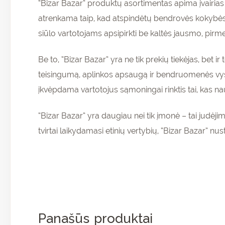
“Bizar Bazar” produktų asortimentas apima įvairias
atrenkama taip, kad atspindėtų bendrovės kokybės, 
siūlo vartotojams apsipirkti be kaltės jausmo, pirm
Be to, “Bizar Bazar” yra ne tik prekių tiekėjas, bet i
teisingumą, aplinkos apsaugą ir bendruomenės vysty
įkvėpdama vartotojus sąmoningai rinktis tai, kas na
“Bizar Bazar” yra daugiau nei tik įmonė – tai judėjima
tvirtai laikydamasi etinių vertybių, “Bizar Bazar” nus
Panašūs produktai