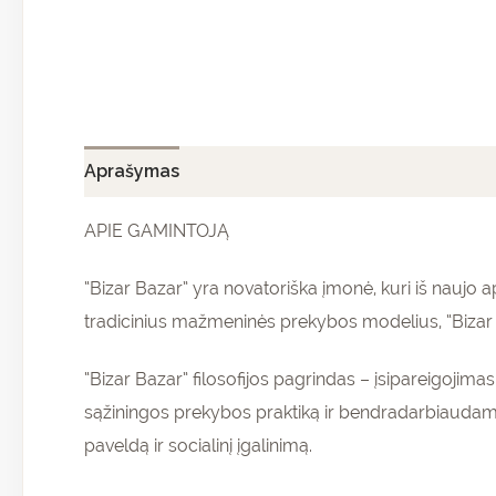
Aprašymas
Papildoma informacija
Atsiliepi
APIE GAMINTOJĄ
“Bizar Bazar” yra novatoriška įmonė, kuri iš nauj
tradicinius mažmeninės prekybos modelius, “Bizar B
“Bizar Bazar” filosofijos pagrindas – įsipareigojim
sąžiningos prekybos praktiką ir bendradarbiaudam
paveldą ir socialinį įgalinimą.