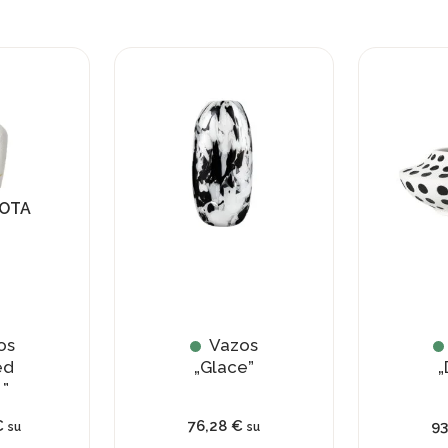
UOTA
os
Vazos
ed
„Glace”
„
”
€
76,28
€
9
su
su