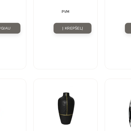
PVM
UGIAU
Į KREPŠELĮ