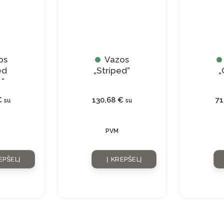
os
Vazos
ed
„Striped”
„
”
€
130,68
€
7
su
su
PVM
EPŠELĮ
Į KREPŠELĮ