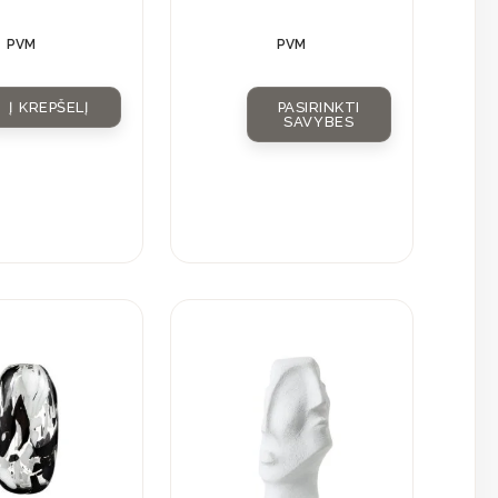
PVM
PVM
Į KREPŠELĮ
PASIRINKTI
SAVYBES