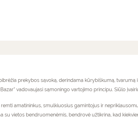
mai (0)
o apibrėžia prekybos sąvoką, derindama kūrybiškumą, tvarumą 
azar” vadovaujasi sąmoningo vartojimo principu. Siūlo įvairi
as remti amatininkus, smulkiuosius gamintojus ir nepriklausomu
a su vietos bendruomenėmis, bendrovė užtikrina, kad kiekvi