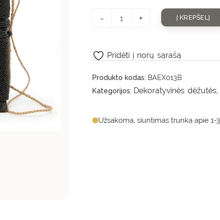
-
+
Į KREPŠELĮ
Pridėti į norų sąrašą
Produkto kodas:
BAEX013B
Dekoratyvinės dėžutės
Kategorijos:
Užsakoma, siuntimas trunka apie 1-3