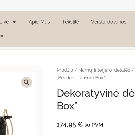
tuvė
Apie Mus
Tekstilė
Verslo dovanos
ai
produkto
kiekis:
Dekoratyvinė
Pradžia
Namų interjero detalės
/
dėžutė
"Beaded
„Beaded Treasure Box”
Treasure
Box"
Dekoratyvinė dė
Box”
174,95
€
su PVM