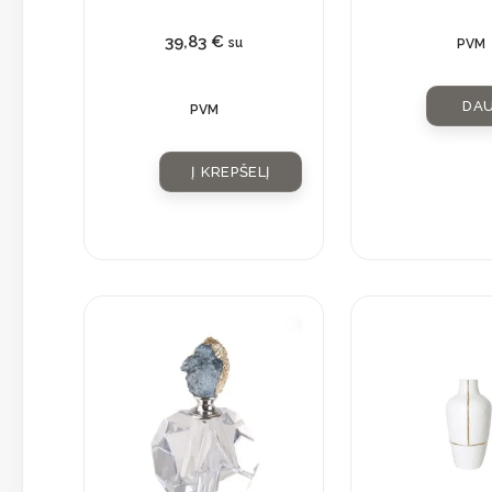
39,83
€
su
PVM
DA
PVM
Į KREPŠELĮ