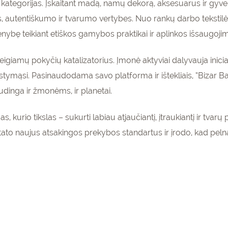
 kategorijas. Įskaitant madą, namų dekorą, aksesuarus ir gyv
autentiškumo ir tvarumo vertybes. Nuo rankų darbo tekstilės 
enybę teikiant etiškos gamybos praktikai ir aplinkos išsaugojim
r teigiamų pokyčių katalizatorius. Įmonė aktyviai dalyvauja inici
mąsi. Pasinaudodama savo platforma ir ištekliais, “Bizar Bazar
udinga ir žmonėms, ir planetai.
s, kurio tikslas – sukurti labiau atjaučiantį, įtraukiantį ir tva
tato naujus atsakingos prekybos standartus ir įrodo, kad pelnas i