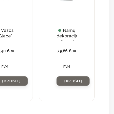
Vazos
Namų
Glace”
dekoracijos
„Faces”
1,40
€
79,86
€
su
su
PVM
PVM
Į KREPŠELĮ
Į KREPŠELĮ