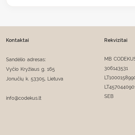
Kontaktai
Rekvizitai
MB CODEKU
Sandėlio adresas:
306143531
Vyčio Kryžiaus g. 165
LT100015899
Jonučių k. 53305, Lietuva
LT457044090
SEB
info@codekus.lt