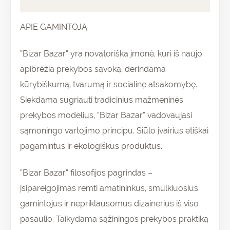
Atsiliepimai (0)
APIE GAMINTOJĄ
“Bizar Bazar” yra novatoriška įmonė, kuri iš naujo
apibrėžia prekybos sąvoką, derindama
kūrybiškumą, tvarumą ir socialinę atsakomybę.
Siekdama sugriauti tradicinius mažmeninės
prekybos modelius, “Bizar Bazar” vadovaujasi
sąmoningo vartojimo principu. Siūlo įvairius etiškai
pagamintus ir ekologiškus produktus.
“Bizar Bazar” filosofijos pagrindas –
įsipareigojimas remti amatininkus, smulkiuosius
gamintojus ir nepriklausomus dizainerius iš viso
pasaulio. Taikydama sąžiningos prekybos praktiką