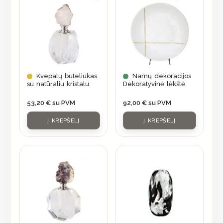
Kvepalų buteliukas
Namų dekoracijos
su natūraliu kristalu
Dekoratyvinė lėkštė
53,20
€
su PVM
92,00
€
su PVM
Į KREPŠELĮ
Į KREPŠELĮ