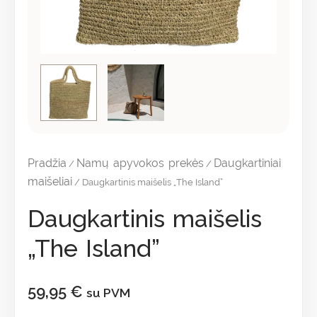
Pradžia
Namų apyvokos prekės
Daugkartiniai
/
/
maišeliai
/ Daugkartinis maišelis „The Island”
Daugkartinis maišelis
„The Island”
59,95
€
su PVM