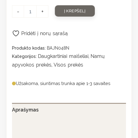
-
+
Į KREPŠELĮ
Pridėti į norų sąrašą
Produkto kodas:
BAJN048N
Daugkartiniai maišeliai
Namų
Kategorijos:
,
apyvokos prekės
Visos prekės
,
Užsakoma, siuntimas trunka apie 1-3 savaites
Aprašymas
Papildoma informacija