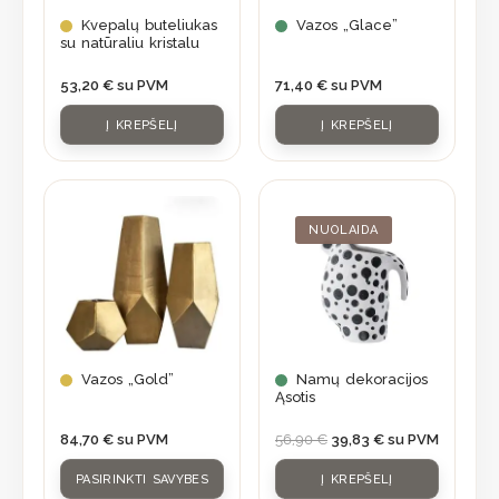
Kvepalų buteliukas
Vazos „Glace”
su natūraliu kristalu
53,20
€
su PVM
71,40
€
su PVM
Į KREPŠELĮ
Į KREPŠELĮ
Original
Current
This
price
price
product
was:
is:
NUOLAIDA
56,90 €.
39,83 €.
has
multiple
variants.
The
options
may
Vazos „Gold”
Namų dekoracijos
Ąsotis
be
chosen
84,70
€
su PVM
56,90
€
39,83
€
su PVM
on
PASIRINKTI SAVYBES
Į KREPŠELĮ
the