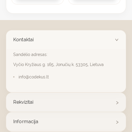
product
page
Kontaktai
Sandėlio adresas:
Vyčio Kryžiaus g. 165, Jonučių k. 53305, Lietuva
info@codekus.lt
Rekvizitai
Informacija