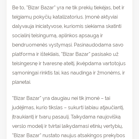
Be to, “Bizar Bazar” yra ne tik prekių tiekėjas, bet ir
teigiamų pokyčių katalizatorius. Įmonė aktyviai
dalyvauja iniciatyvose, kuriomis siekiama skatinti
socialinį teisingumą, aplinkos apsaugą ir
bendruomenės vystymąsi. Pasinaudodama savo
platforma ir ištekliais, “Bizar Bazar” pasisako už
teisingesnę ir tvaresnę ateitį, įkvėpdama vartotojus
sąmoningai rinktis tai, kas naudinga ir žmonėms, ir
planetai.
“Bizar Bazar” yra daugiau nei tik įmonė – tai
judėjimas, kurio tikslas – sukurti labiau atjaučiantį,
įtraukiantį ir tvarų pasaulį. Taikydama naujovišką
verslo modelį ir tvirtai laikydamasi etinių vertybių,
“Bizar Bazar” nustato naujus atsakingos prekybos