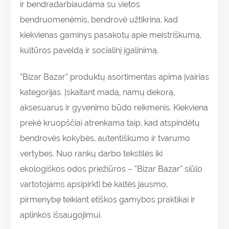
ir bendradarbiaudama su vietos
bendruomenėmis, bendrovė užtikrina, kad
kiekvienas gaminys pasakotų apie meistriškumą,
kultūros paveldą ir socialinį įgalinimą.
“Bizar Bazar” produktų asortimentas apima įvairias
kategorijas. Įskaitant madą, namų dekorą,
aksesuarus ir gyvenimo būdo reikmenis. Kiekviena
prekė kruopščiai atrenkama taip, kad atspindėtų
bendrovės kokybės, autentiškumo ir tvarumo
vertybes. Nuo rankų darbo tekstilės iki
ekologiškos odos priežiūros – “Bizar Bazar” siūlo
vartotojams apsipirkti be kaltės jausmo,
pirmenybę teikiant etiškos gamybos praktikai ir
aplinkos išsaugojimui.