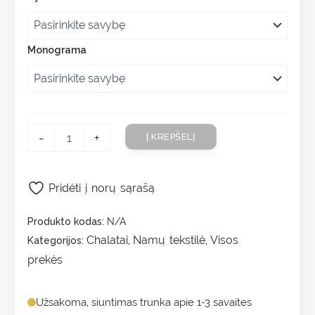
Monograma
-
+
Į KREPŠELĮ
Pridėti į norų sąrašą
Produkto kodas:
N/A
Chalatai
Namų tekstilė
Visos
Kategorijos:
,
,
prekės
Užsakoma, siuntimas trunka apie 1-3 savaites