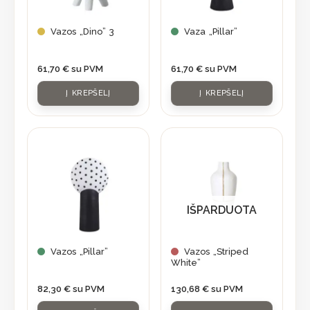
Vazos „Dino” 3
Vaza „Pillar”
61,70
€
su PVM
61,70
€
su PVM
Į KREPŠELĮ
Į KREPŠELĮ
IŠPARDUOTA
Vazos „Pillar”
Vazos „Striped
White”
82,30
€
su PVM
130,68
€
su PVM