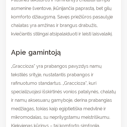
asmenine šventove, įkūnijančia paprastą, bet gilų
komforto džiaugsmą. Savęs priežiūros pasaulyje
chalatas yra amžinas ir brangus drabužis,
kviečiantis stilingai atsipalaiduoti ir leisti laisvalaikį.
Apie gamintoją
„Graccioza” yra prabangos pavyzdys namų
tekstilės srityje, nustatantis prabangos ir
rafinuotumo standartus. „Graccioza”, kuri
specializuojasi išskirtinės vonios patalynės, chalatų
ir namų aksesuarų gamyboje, derina prabangias
medžiagas, tokias kaip egiptietiška medvilnė ir
mikromodalas, su neprilygstamu meistriškumu.
Kiekvienas kūrinys – tai komforto simfonija,