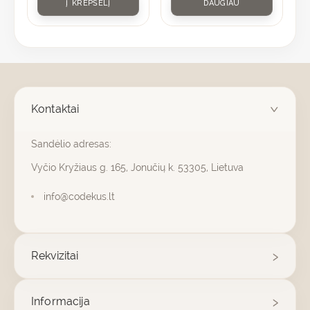
Į KREPŠELĮ
DAUGIAU
Kontaktai
Sandėlio adresas:
Vyčio Kryžiaus g. 165, Jonučių k. 53305, Lietuva
info@codekus.lt
Rekvizitai
Informacija