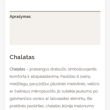
Aprašymas
Papildoma informacija
Atsiliepimai (0)
Chalatas
Chalatas
– prabangus drabužis, simbolizuojantis
komfortą ir atsipalaidavimą. Pasiūtas iš įvairių
medžiagų, pavyzdžiui, pliušinės medvilnės, veliūro
ar švelnaus mikropluošto, jis suteikia jaukumo po
gaivinančios vonios ar laisvalaikio akimirkų. Be
praktinės paskirties, chalatas įkūnija malonumo