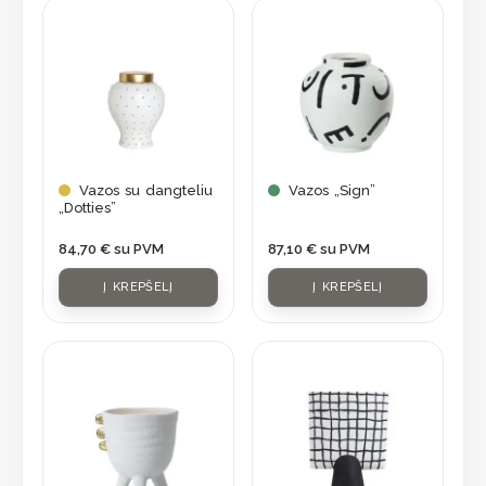
Vazos su dangteliu
Vazos „Sign”
„Dotties”
84,70
€
su PVM
87,10
€
su PVM
Į KREPŠELĮ
Į KREPŠELĮ