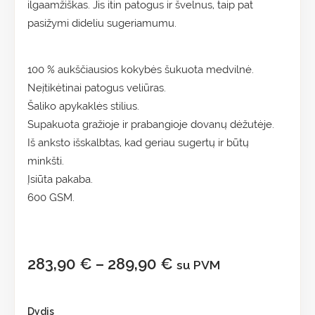
ilgaamžiškas. Jis itin patogus ir švelnus, taip pat
pasižymi dideliu sugeriamumu.
100 % aukščiausios kokybės šukuota medvilnė.
Neįtikėtinai patogus veliūras.
Šaliko apykaklės stilius.
Supakuota gražioje ir prabangioje dovanų dėžutėje.
Iš anksto išskalbtas, kad geriau sugertų ir būtų
minkšti.
Įsiūta pakaba.
600 GSM.
283,90
€
–
289,90
€
su PVM
Dydis