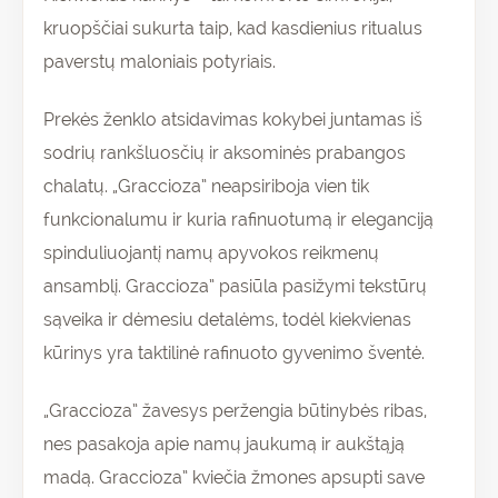
kruopščiai sukurta taip, kad kasdienius ritualus
paverstų maloniais potyriais.
Prekės ženklo atsidavimas kokybei juntamas iš
sodrių rankšluosčių ir aksominės prabangos
chalatų. „Graccioza” neapsiriboja vien tik
funkcionalumu ir kuria rafinuotumą ir eleganciją
spinduliuojantį namų apyvokos reikmenų
ansamblį. Graccioza” pasiūla pasižymi tekstūrų
sąveika ir dėmesiu detalėms, todėl kiekvienas
kūrinys yra taktilinė rafinuoto gyvenimo šventė.
„Graccioza” žavesys peržengia būtinybės ribas,
nes pasakoja apie namų jaukumą ir aukštąją
madą. Graccioza” kviečia žmones apsupti save