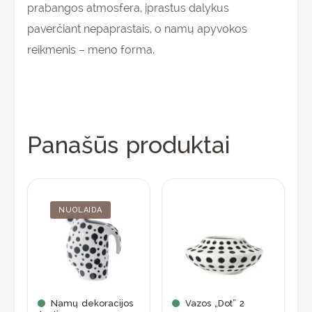
prabangos atmosfera, įprastus dalykus
paverčiant nepaprastais, o namų apyvokos
reikmenis – meno forma.
Panašūs produktai
Original
Current
price
price
was:
is:
NUOLAIDA
56,90 €.
39,83 €.
Namų dekoracijos
Vazos „Dot” 2