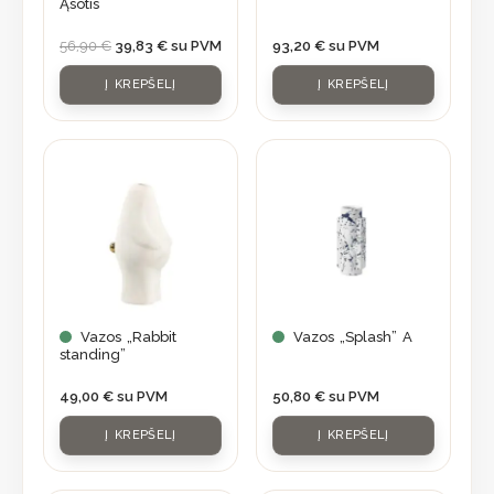
Ąsotis
56,90
€
39,83
€
su PVM
93,20
€
su PVM
Į KREPŠELĮ
Į KREPŠELĮ
Vazos „Rabbit
Vazos „Splash” A
standing”
49,00
€
su PVM
50,80
€
su PVM
Į KREPŠELĮ
Į KREPŠELĮ