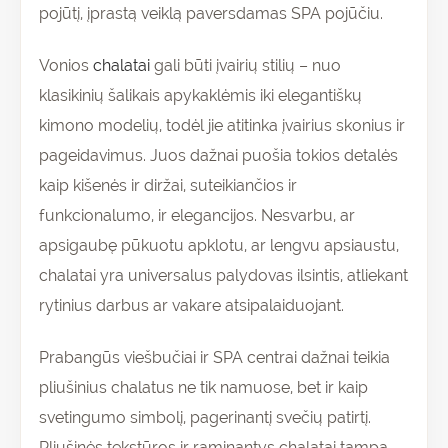
pojūtį, įprastą veiklą paversdamas SPA pojūčiu.
Vonios
chalatai
gali būti įvairių stilių – nuo
klasikinių šalikais apykaklėmis iki elegantiškų
kimono modelių, todėl jie atitinka įvairius skonius ir
pageidavimus. Juos dažnai puošia tokios detalės
kaip kišenės ir diržai, suteikiančios ir
funkcionalumo, ir elegancijos. Nesvarbu, ar
apsigaubę pūkuotu apklotu, ar lengvu apsiaustu,
chalatai yra universalus palydovas ilsintis, atliekant
rytinius darbus ar vakare atsipalaiduojant.
Prabangūs viešbučiai ir SPA centrai dažnai teikia
pliušinius chalatus ne tik namuose, bet ir kaip
svetingumo simbolį, pagerinantį svečių patirtį.
Pliušinės tekstūros ir raminantys chalatai tampa