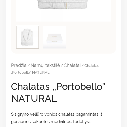
Pradžia
Namų tekstilė
Chalatai
/
/
/ Chalatas
„Portobello” NATURAL
Chalatas „Portobello”
NATURAL
Šis gryno veliūro vonios chalatas pagamintas iš
geriausios šukuotos medvilnės, todėl yra