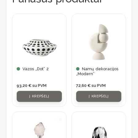
Vazos „Dot” 2
Namų dekoracijos
„Modern”
93,20
€
su PVM
72,60
€
su PVM
Į KREPŠELĮ
Į KREPŠELĮ