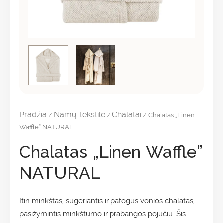
Pradžia
Namų tekstilė
Chalatai
/
/
/ Chalatas „Linen
Waffle” NATURAL
Chalatas „Linen Waffle”
NATURAL
Itin minkštas, sugeriantis ir patogus vonios chalatas,
pasižymintis minkštumo ir prabangos pojūčiu. Šis