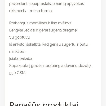
paverčiant nepaprastais, o namų apyvokos
reikmenis – meno forma.
Prabangus medvilnės ir lino mišinys.
Lengvai liečiasi ir gerai sugeria drėgmę.
Su gobtuvu.
Iš anksto išskalbta, kad geriau sugertų ir būtų
minkštas.
Įsiūta pakaba.
Supakuota į gražią ir prabangią dovanų dėžutę.
550 GSM.
Panašūs produktai