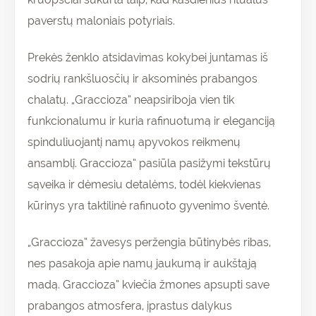
paverstų maloniais potyriais.
Prekės ženklo atsidavimas kokybei juntamas iš
sodrių rankšluosčių ir aksominės prabangos
chalatų. „Graccioza” neapsiriboja vien tik
funkcionalumu ir kuria rafinuotumą ir eleganciją
spinduliuojantį namų apyvokos reikmenų
ansamblį. Graccioza” pasiūla pasižymi tekstūrų
sąveika ir dėmesiu detalėms, todėl kiekvienas
kūrinys yra taktilinė rafinuoto gyvenimo šventė.
„Graccioza” žavesys peržengia būtinybės ribas,
nes pasakoja apie namų jaukumą ir aukštąją
madą. Graccioza” kviečia žmones apsupti save
prabangos atmosfera, įprastus dalykus