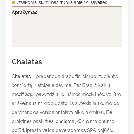
Užsakoma, siuntimas trunka apie 1-3 savaites
Aprašymas
Papildoma informacija
Atsiliepimai (0)
Chalatas
Chalatas
– prabangus drabužis, simbolizuojantis
komfortą ir atsipalaidavimą. Pasiūtas iš įvairių
medžiagų, pavyzdžiui, pliušinės medvilnės, veliūro
ar švelnaus mikropluošto, jis suteikia jaukumo po
gaivinančios vonios ar laisvalaikio akimirkų. Be
praktinės paskirties, chalatas įkūnija malonumo
pojūtį, įprastą veiklą paversdamas SPA pojūčiu.