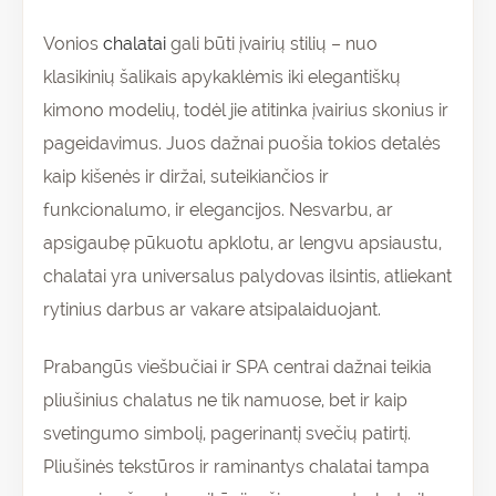
Vonios
chalatai
gali būti įvairių stilių – nuo
klasikinių šalikais apykaklėmis iki elegantiškų
kimono modelių, todėl jie atitinka įvairius skonius ir
pageidavimus. Juos dažnai puošia tokios detalės
kaip kišenės ir diržai, suteikiančios ir
funkcionalumo, ir elegancijos. Nesvarbu, ar
apsigaubę pūkuotu apklotu, ar lengvu apsiaustu,
chalatai yra universalus palydovas ilsintis, atliekant
rytinius darbus ar vakare atsipalaiduojant.
Prabangūs viešbučiai ir SPA centrai dažnai teikia
pliušinius chalatus ne tik namuose, bet ir kaip
svetingumo simbolį, pagerinantį svečių patirtį.
Pliušinės tekstūros ir raminantys chalatai tampa