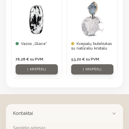
Vazos „Glace”
Kvepalų buteliukas
su natūraliu kristalu
76,28
€
su PVM
53,20
€
su PVM
Į KREPŠELĮ
Į KREPŠELĮ
Kontaktai
Sandėlio adresas: