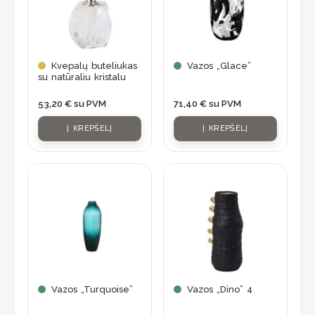
Kvepalų buteliukas
Vazos „Glace”
su natūraliu kristalu
53,20
€
su PVM
71,40
€
su PVM
Į KREPŠELĮ
Į KREPŠELĮ
Vazos „Turquoise”
Vazos „Dino” 4