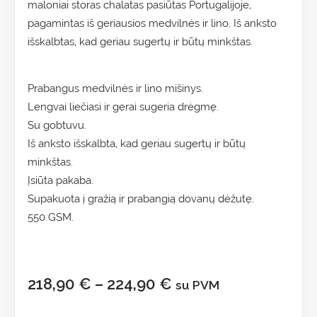
maloniai storas chalatas pasiūtas Portugalijoje,
pagamintas iš geriausios medvilnės ir lino. Iš anksto
išskalbtas, kad geriau sugertų ir būtų minkštas.
Prabangus medvilnės ir lino mišinys.
Lengvai liečiasi ir gerai sugeria drėgmę.
Su gobtuvu.
Iš anksto išskalbta, kad geriau sugertų ir būtų
minkštas.
Įsiūta pakaba.
Supakuota į gražią ir prabangią dovanų dėžutę.
550 GSM.
218,90
€
–
224,90
€
su PVM