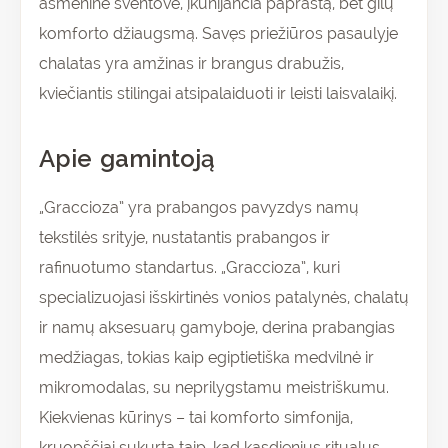
asmenine šventove, įkūnijančia paprastą, bet gilų
komforto džiaugsmą. Savęs priežiūros pasaulyje
chalatas yra amžinas ir brangus drabužis,
kviečiantis stilingai atsipalaiduoti ir leisti laisvalaikį.
Apie gamintoją
„Graccioza” yra prabangos pavyzdys namų
tekstilės srityje, nustatantis prabangos ir
rafinuotumo standartus. „Graccioza”, kuri
specializuojasi išskirtinės vonios patalynės, chalatų
ir namų aksesuarų gamyboje, derina prabangias
medžiagas, tokias kaip egiptietiška medvilnė ir
mikromodalas, su neprilygstamu meistriškumu.
Kiekvienas kūrinys – tai komforto simfonija,
kruopščiai sukurta taip, kad kasdienius ritualus