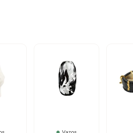
os
Vazos