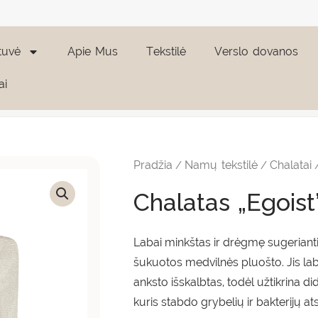
tuvė
Apie Mus
Tekstilė
Verslo dovanos
ai
produkto
Pric
kiekis:
rang
Chalatas
Pradžia
Namų tekstilė
Chalatai
/
/
/
"Egoist"
264,
FOG
Chalatas „Egois
thro
270,
Labai minkštas ir drėgmę sugeriantis
šukuotos medvilnės pluošto. Jis laba
anksto išskalbtas, todėl užtikrina 
kuris stabdo grybelių ir bakterijų at