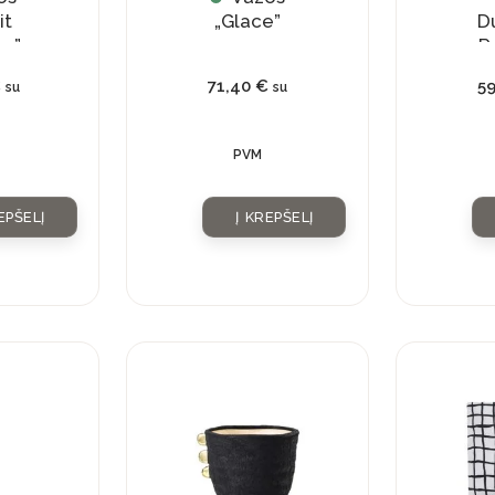
it
„Glace”
D
ng”
„R
€
71,40
€
5
su
su
PVM
EPŠELĮ
Į KREPŠELĮ