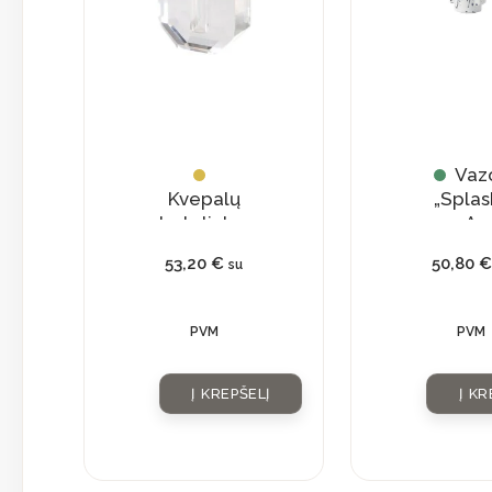
Vaz
Kvepalų
„Splas
buteliukas
A
su
53,20
€
50,80
€
su
natūraliu
kristalu
PVM
PVM
Į KREPŠELĮ
Į KR