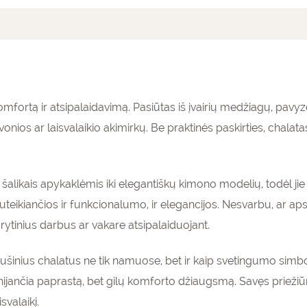
mai (0)
fortą ir atsipalaidavimą. Pasiūtas iš įvairių medžiagų, pavyzd
onios ar laisvalaikio akimirkų. Be praktinės paskirties, chalata
nių šalikais apykaklėmis iki elegantiškų kimono modelių, todėl ji
, suteikiančios ir funkcionalumo, ir elegancijos. Nesvarbu, ar 
t rytinius darbus ar vakare atsipalaiduojant.
ušinius chalatus ne tik namuose, bet ir kaip svetingumo simbolį,
ijančia paprastą, bet gilų komforto džiaugsmą. Savęs priežiū
isvalaikį.