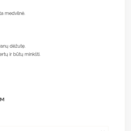
a medvilnė.
vanų dėžutę.
rtų ir būtų minkšti.
VM