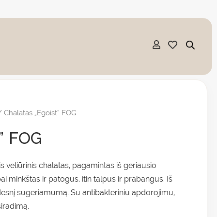
e
e:
 Chalatas „Egoist” FOG
90 €
t” FOG
ugh
90 €
 veliūrinis chalatas, pagamintas iš geriausio
i minkštas ir patogus, itin talpus ir prabangus. Iš
didesnį sugeriamumą. Su antibakteriniu apdorojimu,
siradimą.