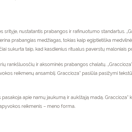
rityje, nustatantis prabangos ir rafinuotumo standartus. „Grac
rina prabangias medžiagas, tokias kaip egiptietiška medviln
iai sukurta taip, kad kasdienius ritualus paverstų maloniais po
ių rankšluosčių ir aksominės prabangos chalatų. „Graccioza” n
yvokos reikmenų ansamblį. Graccioza” pasiūla pasižymi tekstū
es pasakoja apie namų jaukumą ir aukštąją madą. Graccioza”
ų apyvokos reikmenis – meno forma.