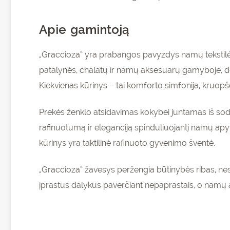
Apie gamintoją
„Graccioza” yra prabangos pavyzdys namų tekstilės s
patalynės, chalatų ir namų aksesuarų gamyboje, de
Kiekvienas kūrinys – tai komforto simfonija, kruopšč
Prekės ženklo atsidavimas kokybei juntamas iš sodr
rafinuotumą ir eleganciją spinduliuojantį namų ap
kūrinys yra taktilinė rafinuoto gyvenimo šventė.
„Graccioza” žavesys peržengia būtinybės ribas, n
įprastus dalykus paverčiant nepaprastais, o nam