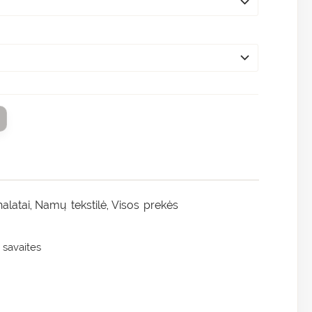
alatai
Namų tekstilė
Visos prekės
,
,
 savaites