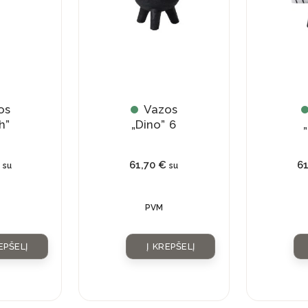
os
Vazos
h”
„Dino” 6
„
61,70
€
6
su
su
PVM
EPŠELĮ
Į KREPŠELĮ