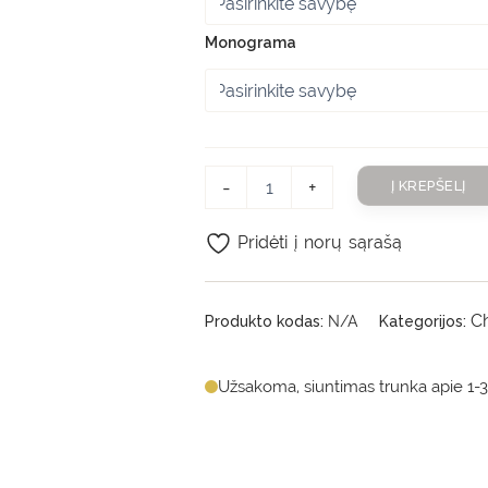
Monograma
-
+
Į KREPŠELĮ
Pridėti į norų sąrašą
Ch
Produkto kodas:
N/A
Kategorijos:
Užsakoma, siuntimas trunka apie 1-3