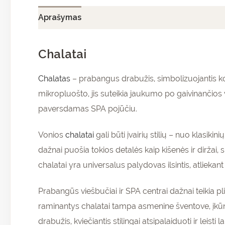
Aprašymas
Papildoma informacija
Atsiliepi
Chalatai
Chalatas
– prabangus drabužis, simbolizuojantis kom
mikropluošto, jis suteikia jaukumo po gaivinančios v
paversdamas SPA pojūčiu.
Vonios
chalatai
gali būti įvairių stilių – nuo klasiki
dažnai puošia tokios detalės kaip kišenės ir diržai
chalatai yra universalus palydovas ilsintis, atliekan
Prabangūs viešbučiai ir SPA centrai dažnai teikia pli
raminantys chalatai tampa asmenine šventove, įkūn
drabužis, kviečiantis stilingai atsipalaiduoti ir leisti la