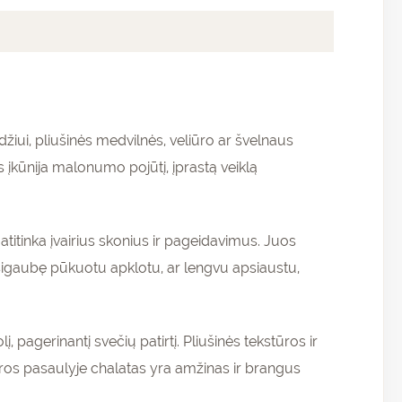
žiui, pliušinės medvilnės, veliūro ar švelnaus
s įkūnija malonumo pojūtį, įprastą veiklą
e atitinka įvairius skonius ir pageidavimus. Juos
apsigaubę pūkuotu apklotu, ar lengvu apsiaustu,
 pagerinantį svečių patirtį. Pliušinės tekstūros ir
ros pasaulyje chalatas yra amžinas ir brangus