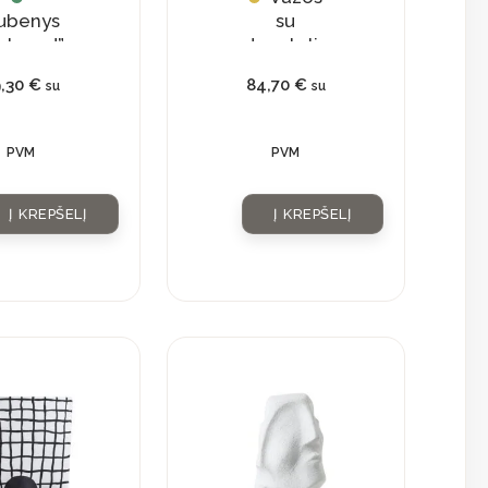
ubenys
su
elaxed”
dangteliu
„Dotties”
9,30
€
84,70
€
su
su
PVM
PVM
Į KREPŠELĮ
Į KREPŠELĮ