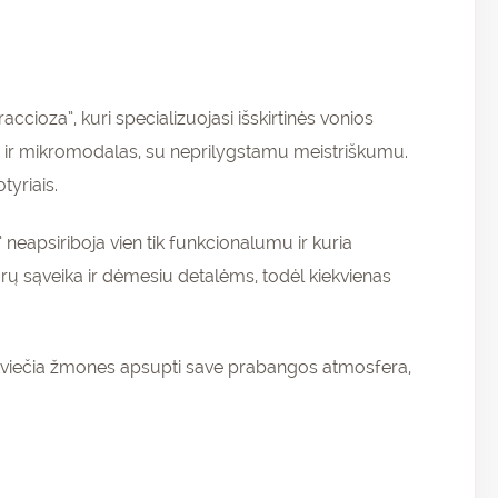
cioza”, kuri specializuojasi išskirtinės vonios
ė ir mikromodalas, su neprilygstamu meistriškumu.
tyriais.
eapsiriboja vien tik funkcionalumu ir kuria
rų sąveika ir dėmesiu detalėms, todėl kiekvienas
 kviečia žmones apsupti save prabangos atmosfera,