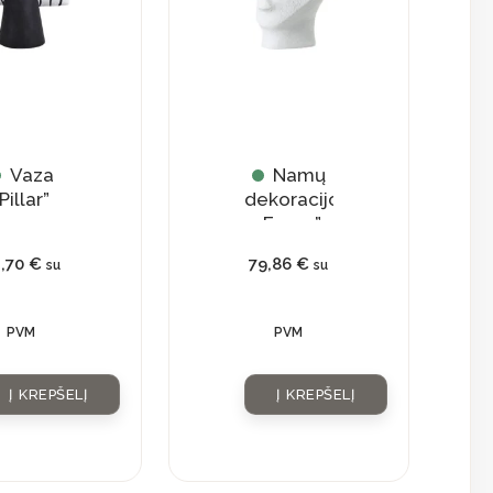
Vaza
Namų
Pillar”
dekoracijos
„Faces”
1,70
€
79,86
€
su
su
PVM
PVM
Į KREPŠELĮ
Į KREPŠELĮ