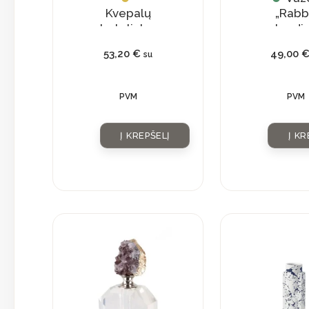
Kvepalų
„Rabb
buteliukas
standi
su
53,20
€
49,00
su
natūraliu
kristalu
PVM
PVM
Į KREPŠELĮ
Į KR