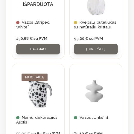
IŠPARDUOTA
Vazos „Striped
Kvepalų buteliukas
White”
su natūraliu kristalu
130,68
€
su PVM
53,20
€
su PVM
DAUGIAU
Į KREPŠELĮ
Original
Current
price
price
was:
is:
NUOLAIDA
56,90 €.
39,83 €.
Namų dekoracijos
Vazos „Links” 4
Ąsotis
56,90
€
39,83
€
su PVM
71,40
€
su PVM