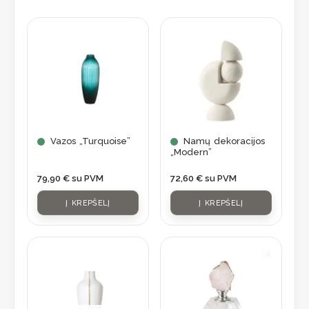
Vazos „Turquoise”
Namų dekoracijos
„Modern”
79,90
€
su PVM
72,60
€
su PVM
Į KREPŠELĮ
Į KREPŠELĮ