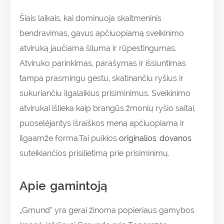
Šiais laikais, kai dominuoja skaitmeninis
bendravimas, gavus apčiuopiamą sveikinimo
atviruką jaučiama šiluma ir rūpestingumas.
Atviruko parinkimas, parašymas ir išsiuntimas
tampa prasmingu gestu, skatinančiu ryšius ir
sukuriančiu ilgalaikius prisiminimus. Sveikinimo
atvirukai išlieka kaip brangūs žmonių ryšio saitai,
puoselėjantys išraiškos meną apčiuopiama ir
ilgaamže forma.Tai puikios
originalios dovanos
suteikiančios prisilietimą prie prisiminimų.
Apie gamintoją
„Gmund” yra gerai žinoma popieriaus gamybos