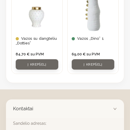
Vazos su dangteliu
Vazos „Dino” 1
„Dotties”
84,70
€
su PVM
69,00
€
su PVM
Į KREPŠELĮ
Į KREPŠELĮ
Kontaktai
Sandėlio adresas: