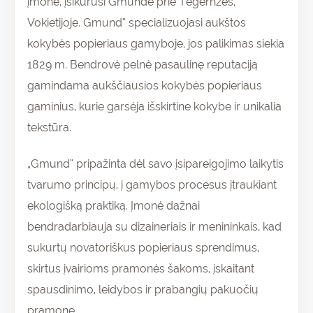
įmonė, įsikūrusi Gmunde prie Tegernzės,
Vokietijoje. Gmund” specializuojasi aukštos
kokybės popieriaus gamyboje, jos palikimas siekia
1829 m. Bendrovė pelnė pasaulinę reputaciją
gamindama aukščiausios kokybės popieriaus
gaminius, kurie garsėja išskirtine kokybe ir unikalia
tekstūra.
„Gmund” pripažinta dėl savo įsipareigojimo laikytis
tvarumo principų, į gamybos procesus įtraukiant
ekologišką praktiką. Įmonė dažnai
bendradarbiauja su dizaineriais ir menininkais, kad
sukurtų novatoriškus popieriaus sprendimus,
skirtus įvairioms pramonės šakoms, įskaitant
spausdinimo, leidybos ir prabangių pakuočių
pramonę.