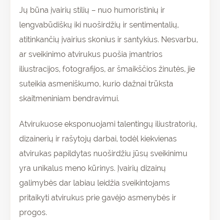
Jų būna įvairių stilių – nuo humoristinių ir
lengvabūdiškų iki nuoširdžių ir sentimentalių,
atitinkančių įvairius skonius ir santykius. Nesvarbu,
ar sveikinimo atvirukus puošia įmantrios
iliustracijos, fotografijos, ar šmaikščios žinutės, jie
suteikia asmeniškumo, kurio dažnai trūksta
skaitmeniniam bendravimui.
Atvirukuose eksponuojami talentingų iliustratorių,
dizainerių ir rašytojų darbai, todėl kiekvienas
atvirukas papildytas nuoširdžiu jūsų sveikinimu
yra unikalus meno kūrinys. Įvairių dizainų
galimybės dar labiau leidžia sveikintojams
pritaikyti atvirukus prie gavėjo asmenybės ir
progos.