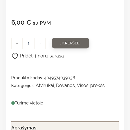
6,00
€
su PVM
-
+
Į KREPŠELĮ
Pridėti į norų sąrašą
Produkto kodas:
4049574039036
Atvirukai
Dovanos
Visos prekės
Kategorijos:
,
,
Turime vietoje
Aprašymas