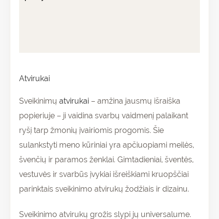
Papildoma informacija
Atsiliepimai (0)
Atvirukai
Sveikinimų
atvirukai
– amžina jausmų išraiška
popieriuje – ji vaidina svarbų vaidmenį palaikant
ryšį tarp žmonių įvairiomis progomis. Šie
sulankstyti meno kūriniai yra apčiuopiami meilės,
švenčių ir paramos ženklai. Gimtadieniai, šventės,
vestuvės ir svarbūs įvykiai išreiškiami kruopščiai
parinktais sveikinimo atvirukų žodžiais ir dizainu.
Sveikinimo atvirukų grožis slypi jų universalume.