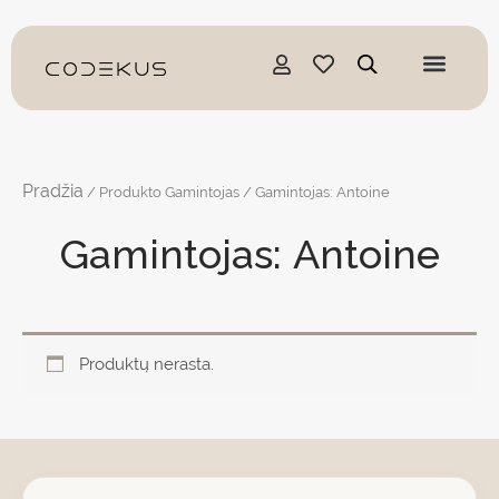
Pereiti
prie
turinio
Pradžia
/ Produkto Gamintojas / Gamintojas: Antoine
Gamintojas: Antoine
Produktų nerasta.