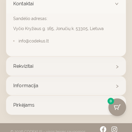
Kontaktai
Sandėlio adresas:
Vyčio Kryžiaus g. 165, Jonučių k. 53305, Lietuva
info@codekus.lt
Rekvizitai
Informacija
0
Pirkėjams
F
I
© 2026 CODEKUS - visos teisės saugomos.